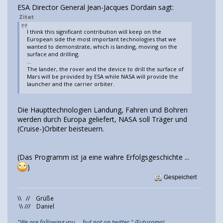
ESA Director General Jean-Jacques Dordain sagt:
Zitat
I think this significant contribution will keep on the
European side the most important technologies that we
wanted to demonstrate, which is landing, moving on the
surface and drilling.
...
The lander, the rover and the device to drill the surface of
Mars will be provided by ESA while NASA will provide the
launcher and the carrier orbiter.
Die Haupttechnologien Landung, Fahren und Bohren
werden durch Europa geliefert, NASA soll Träger und
(Cruise-)Orbiter beisteuern.
(Das Programm ist ja eine wahre Erfolgsgeschichte ...
)
Gespeichert
\\ // Grüße
\\ /// Daniel
"We are following you ... but not on twitter." (Futurama)