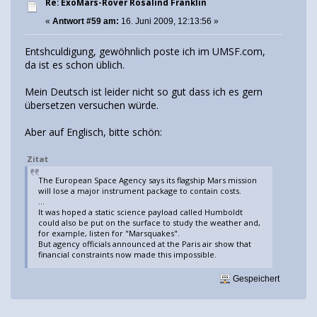
Re: ExoMars-Rover Rosalind Franklin
«
Antwort #59 am:
16. Juni 2009, 12:13:56 »
Entshculdigung, gewöhnlich poste ich im UMSF.com,
da ist es schon üblich.
Mein Deutsch ist leider nicht so gut dass ich es gern
übersetzen versuchen würde.
Aber auf Englisch, bitte schön:
Zitat
The European Space Agency says its flagship Mars mission
will lose a major instrument package to contain costs.
...
It was hoped a static science payload called Humboldt
could also be put on the surface to study the weather and,
for example, listen for "Marsquakes".
But agency officials announced at the Paris air show that
financial constraints now made this impossible.
Gespeichert