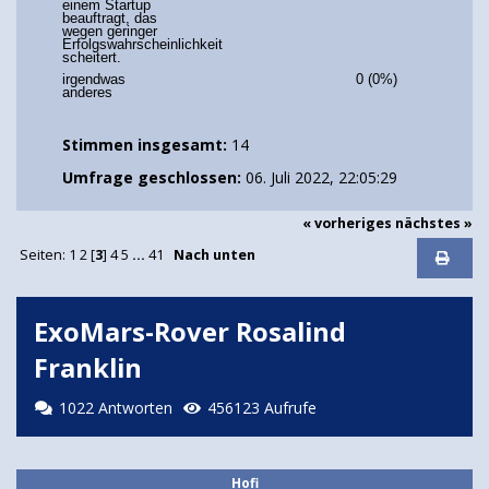
einem Startup
beauftragt, das
wegen geringer
Erfolgswahrscheinlichkeit
scheitert.
irgendwas
0 (0%)
anderes
Stimmen insgesamt:
14
Umfrage geschlossen:
06. Juli 2022, 22:05:29
« vorheriges
nächstes »
Seiten:
1
2
[
3
]
4
5
...
41
Nach unten
ExoMars-Rover Rosalind
Franklin
1022 Antworten
456123 Aufrufe
Hofi