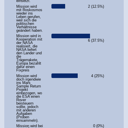
einsetzt.
Mission wird
2 (12.5%)
mit Roskosmos
wieder ins
Leben gerufen,
weil sich die
politischen
Verhältnisse
geändert haben.
Mission wird in
Kooperation mit
6 (37.5%)
der NASA
realisiert, die
NASA liefert
den Lander und
die
Trägerrakete,
Europa bezahlt
dafür einen
Fixpreis
Mission wird
4 (25%)
doch irgendwie
ins Mars
Sample Return
Projekt
einbezogen, wo
die ESA einen
Rover
beisteuern
sollte, jedoch
mit anderen
Aufgaben
(Proben
einsammeln).
Mission wird bei
0 (0%)