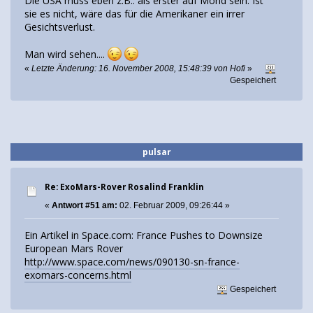
Die USA muss eben z.B.: als erster auf Mond sein. Ist
sie es nicht, wäre das für die Amerikaner ein irrer
Gesichtsverlust.
Man wird sehen....
«
Letzte Änderung: 16. November 2008, 15:48:39 von Hofi
»
Gespeichert
pulsar
Re: ExoMars-Rover Rosalind Franklin
«
Antwort #51 am:
02. Februar 2009, 09:26:44 »
Ein Artikel in Space.com: France Pushes to Downsize
European Mars Rover
http://www.space.com/news/090130-sn-france-
exomars-concerns.html
Gespeichert