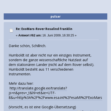
pulsar
Re: ExoMars-Rover Rosalind Franklin
«
Antwort #62 am:
16. Juni 2009, 16:30:25 »
Danke schön, Schillrich.
Humboldt ist aber nicht nur ein einziges Instrument,
sondern die ganze wissenschaftliche Nutzlast auf
dem stationären Lander (nicht auf dem Rover selbst).
Humboldt besteht aus 11 verschiedenen
Instrumenten.
Mehr dazu hier:
http://translate.google.ee/translate?
js=n&prev=_t&hl=et&ie=UTF-
8&u=http%3A%2F%2Fwww.esa.int%2FesaMI%2FExoMars%2FSEM
(Vorsicht, es ist eine Google-Übersetzung)