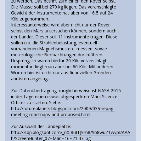
zu werden. Das betrifft zum einen den Rover selbst.
Die Masse soll bei 270 kg liegen. Das veranschlagte
Gewicht der Instrumente hat aber von 16,5 auf 24
Kilo zugenommen.
Interessanterweise wird aber nicht nur der Rover
selbst den Mars untersuchen können, sondern auch
der Lander. Dieser soll 11 Instrumente tragen. Diese
sollen u.a. die Strahlenbelastung, eventuell
vorhandenen Magnetismus etc. messen, sowie
meterologische Beobachtungen durchführen.
Ursprünglich waren hierfür 20 Kilo veranschlagt,
momentan liegt man aber bei 60 Kilo. Mit anderen
Worten hier ist nicht nur aus finanziellen Gründen
abrüsten angesagt.
Zur Datenübertragung: möglicherweise ist NASA 2016
in der Lage einen etwas abgespeckten Mars Science
Orbiter zu starten. Siehe:
http://futureplanets.blogspot.com/2009/03/mepag-
meeting-roadmaps-and-proposed.html
Zur Auswahl der Landeplätze:
http://3.bp.blogspot.com/_nXjRuITJ9m8/Sb8wuZ1wvpI/AAAAA
h/ScreenHunter_07+Mar.+16+21.47.jpg