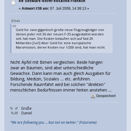
Re: ExoMars-Rover Rosalind Franklin
«
Antwort #38 am:
07. Juli 2008, 14:38:13 »
Zitat
Geld für zwei gigantisch große neue Flugzeugträger von
denen jeder mit 36 der neuen F-35 ausgestattet werden
soll, hat man. Die Kosten belaufen sich auf fast 20
Milliarden.[/url] Aber Geld für eine europäische
Marsmission, deren Kosten nur 1/200 sind, hat man nicht.
Nicht Äpfel mit Birnen vergleichen. Beide hängen
zwar an Bäumen, sind aber unterschiedliche
Gewächse. Dann kann man auch gleich Ausgaben für
Bildung, Medizin, Soziales .... etc. anführen.
Forschende Raumfahrt wird bei solchen "direkten"
menschlichen Bedürfnissen immer hinten anstehen ....
Gespeichert
\\ // Grüße
\\ /// Daniel
"We are following you ... but not on twitter." (Futurama)