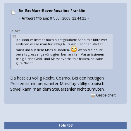
Re: ExoMars-Rover Rosalind Franklin
«
Antwort #45 am:
07. Juli 2008, 22:44:21 »
Zitat
Ich kann es immer noch nicht glauben: Kann mir bitte wer
erklären wieso man für 210kg Nutzlast 5 Tonnen starten
muss um auf dem Mars zu landen?
Wenn die heute
bereits gross angekündigten bemannten Marsmissionen
das gleiche Geld- und Massenverhältnis haben, na dann
gute Nacht.
Da hast du völlig Recht, Cosmo. Bei den heutigen
Preisen ist ein bemannter Marsflug völlig utopisch.
Soviel kann man dem Steuerzahler nicht zumuten.
Gespeichert
tobi453