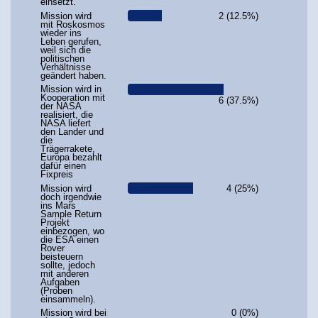
einsetzt.
Mission wird
2 (12.5%)
mit Roskosmos
wieder ins
Leben gerufen,
weil sich die
politischen
Verhältnisse
geändert haben.
Mission wird in
Kooperation mit
6 (37.5%)
der NASA
realisiert, die
NASA liefert
den Lander und
die
Trägerrakete,
Europa bezahlt
dafür einen
Fixpreis
Mission wird
4 (25%)
doch irgendwie
ins Mars
Sample Return
Projekt
einbezogen, wo
die ESA einen
Rover
beisteuern
sollte, jedoch
mit anderen
Aufgaben
(Proben
einsammeln).
Mission wird bei
0 (0%)