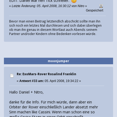
EDIT: Daniel war nen Tick schneller.
«
Letzte Änderung: 05. April 2008, 16:30:12 von Nitro
»
Gespeichert
Bevor man einen Beitrag letztendlich abschickt sollte man ihn
sich noch ein letztes Mal durchlesen und sich dabei überlegen
ob man ihn genau in diesem Wortlaut auch Abends seinem
Partner und/oder Kindern ohne Bedenken vorlesen würde.
moonjumper
Re: ExoMars-Rover Rosalind Franklin
«
Antwort #33 am:
05. April 2008, 19:34:22 »
Hallo Daniel + Nitro,
danke für die Info. Für mich würde, dann aber ein
Orbiter der Rover einschließlich Lander absetzt mehr
Sinn machen like Cassini. Wenn man schon eine so
große Cruise Stage in einen Orbit einschießt.