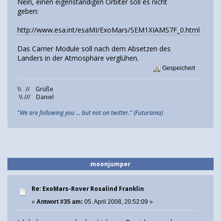
Nein, einen eigenständigen Orbiter soll es nicht
geben:
http://www.esa.int/esaMI/ExoMars/SEM1XIAMS7F_0.html
Das Carrier Module soll nach dem Absetzen des
Landers in der Atmosphäre verglühen.
Gespeichert
\\ // Grüße
\\ /// Daniel
"We are following you ... but not on twitter." (Futurama)
moonjumper
Re: ExoMars-Rover Rosalind Franklin
«
Antwort #35 am:
05. April 2008, 20:52:09 »