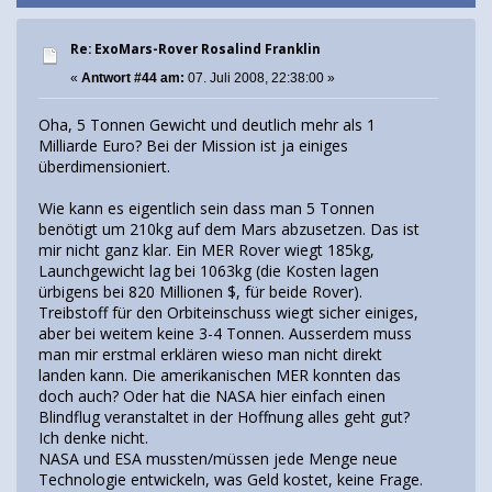
Re: ExoMars-Rover Rosalind Franklin
«
Antwort #44 am:
07. Juli 2008, 22:38:00 »
Oha, 5 Tonnen Gewicht und deutlich mehr als 1
Milliarde Euro? Bei der Mission ist ja einiges
überdimensioniert.
Wie kann es eigentlich sein dass man 5 Tonnen
benötigt um 210kg auf dem Mars abzusetzen. Das ist
mir nicht ganz klar. Ein MER Rover wiegt 185kg,
Launchgewicht lag bei 1063kg (die Kosten lagen
ürbigens bei 820 Millionen $, für beide Rover).
Treibstoff für den Orbiteinschuss wiegt sicher einiges,
aber bei weitem keine 3-4 Tonnen. Ausserdem muss
man mir erstmal erklären wieso man nicht direkt
landen kann. Die amerikanischen MER konnten das
doch auch? Oder hat die NASA hier einfach einen
Blindflug veranstaltet in der Hoffnung alles geht gut?
Ich denke nicht.
NASA und ESA mussten/müssen jede Menge neue
Technologie entwickeln, was Geld kostet, keine Frage.