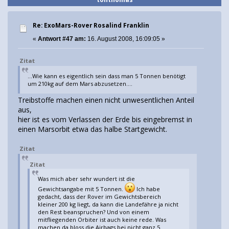
Re: ExoMars-Rover Rosalind Franklin
«
Antwort #47 am:
16. August 2008, 16:09:05 »
Zitat
...Wie kann es eigentlich sein dass man 5 Tonnen benötigt
um 210kg auf dem Mars abzusetzen....
Treibstoffe machen einen nicht unwesentlichen Anteil
aus,
hier ist es vom Verlassen der Erde bis eingebremst in
einen Marsorbit etwa das halbe Startgewicht.
Zitat
Zitat
Was mich aber sehr wundert ist die
Gewichtsangabe mit 5 Tonnen.
Ich habe
gedacht, dass der Rover im Gewichtsbereich
kleiner 200 kg liegt, da kann die Landefähre ja nicht
den Rest beanspruchen? Und von einem
mitfliegenden Orbiter ist auch keine rede. Was
machen da bloss die Airbags bei nicht ganz 5