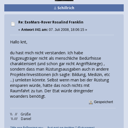
Schillrich
Re: ExoMars-Rover Rosalind Franklin
«
Antwort #41 am:
07. Juli 2008, 18:06:15 »
Hallo knt,
du hast mich nicht verstanden. Ich habe
Flugzeugträger nicht als menschliche Bedürfnisse
charakterisiert (und schon gar nicht Angriffskriege) ,
sondern dass man Rüstungsausgaben auch in andere
Projekte/Investitionen (ich sagte: Bildung, Medizin, etc
...) umleiten könnte. Selbst wenn man bei der Rüstung
einsparen würde, hätte das noch nichts mit
Raumfahrt zu tun. Der Etat würde dringender
woanders benötigt.
Gespeichert
\\ // Grüße
\\ /// Daniel
"We are following you ... but not on twitter." (Futurama)