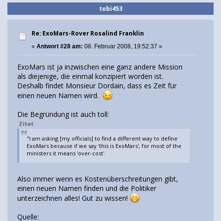
tobi453
Re: ExoMars-Rover Rosalind Franklin
«
Antwort #28 am:
08. Februar 2008, 19:52:37 »
ExoMars ist ja inzwischen eine ganz andere Mission
als diejenige, die einmal konzipiert worden ist.
Deshalb findet Monsieur Dordain, dass es Zeit für
einen neuen Namen wird.
Die Begründung ist auch toll:
Zitat
"I am asking [my officials] to find a different way to define
ExoMars because if we say 'this is ExoMars', for most of the
ministers it means 'over-cost'.
Also immer wenn es Kostenüberschreitungen gibt,
einen neuen Namen finden und die Politiker
unterzeichnen alles! Gut zu wissen!
Quelle: