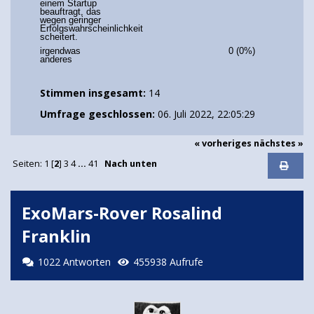
einem Startup
beauftragt, das
wegen geringer
Erfolgswahrscheinlichkeit
scheitert.
irgendwas
0 (0%)
anderes
Stimmen insgesamt:
14
Umfrage geschlossen:
06. Juli 2022, 22:05:29
« vorheriges
nächstes »
Seiten:
1
[
2
]
3
4
...
41
Nach unten
ExoMars-Rover Rosalind
Franklin
1022 Antworten
455938 Aufrufe