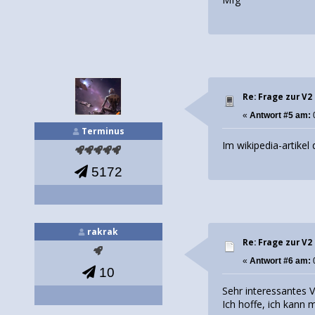
Re: Frage zur V2
«
Antwort #5 am:
0
Terminus
Im wikipedia-artikel
5172
rakrak
Re: Frage zur V2
«
Antwort #6 am:
10
Sehr interessantes 
Ich hoffe, ich kann