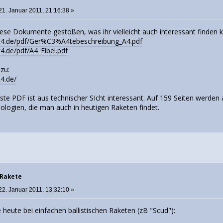
21. Januar 2011, 21:16:38 »
iese Dokumente gestoßen, was ihr vielleicht auch interessant finden 
t4.de/pdf/Ger%C3%A4tebeschreibung_A4.pdf
4.de/pdf/A4_Fibel.pdf
zu:
4.de/
te PDF ist aus technischer SIcht interessant. Auf 159 Seiten werden 
nologien, die man auch in heutigen Raketen findet.
 Rakete
22. Januar 2011, 13:32:10 »
 heute bei einfachen ballistischen Raketen (zB "Scud"):