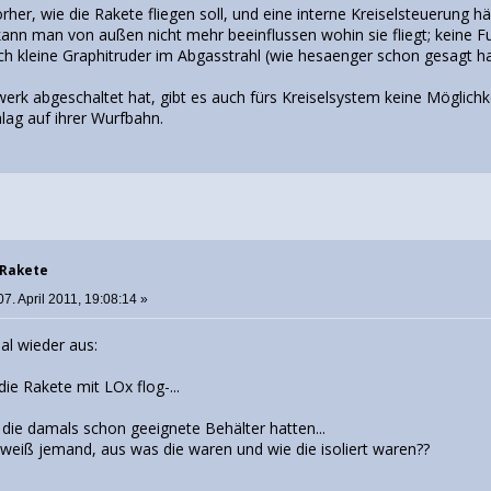
rher, wie die Rakete fliegen soll, und eine interne Kreiselsteuerung h
kann man von außen nicht mehr beeinflussen wohin sie fliegt; keine F
ch kleine Graphitruder im Abgasstrahl (wie hesaenger schon gesagt ha
erk abgeschaltet hat, gibt es auch fürs Kreiselsystem keine Möglichk
hlag auf ihrer Wurfbahn.
 Rakete
7. April 2011, 19:08:14 »
l wieder aus:
ie Rakete mit LOx flog-...
e die damals schon geeignete Behälter hatten...
 weiß jemand, aus was die waren und wie die isoliert waren??