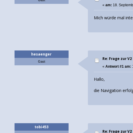
«
am:
18. Septemb
Mich würde mal inte
hesaenger
Re: Frage zur V2
Gast
«
Antwort #1 am:
Hallo,
die Navigation erfo
tobi453
Re: Frage zur V2