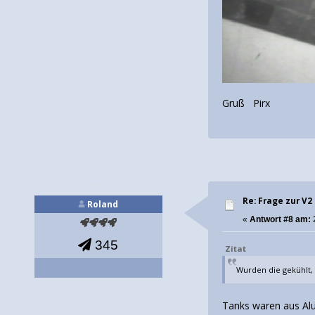
Gruß Pirx
Re: Frage zur V2
Roland
«
Antwort #8 am:
2
345
Zitat
Wurden die gekühlt, 
Tanks waren aus Al