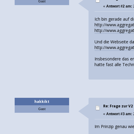
Gast
«
Antwort #2 am:
Ich bin gerade auf d
http://www.aggrega
http://www.aggregat
Und die Webseite da
http://www.aggregat
Insbesondere das ers
hatte fast alle Tech
hakkikt
Re: Frage zur V2
Gast
«
Antwort #3 am:
Im Prinzip genau wie