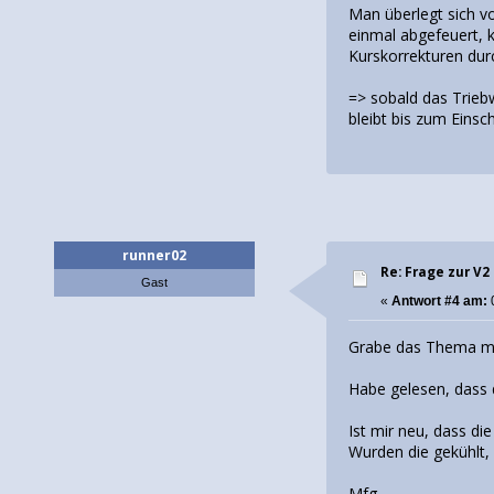
Man überlegt sich vo
einmal abgefeuert, 
Kurskorrekturen dur
=> sobald das Triebw
bleibt bis zum Einsc
runner02
Re: Frage zur V2
Gast
«
Antwort #4 am:
0
Grabe das Thema ma
Habe gelesen, dass d
Ist mir neu, dass di
Wurden die gekühlt,
Mfg