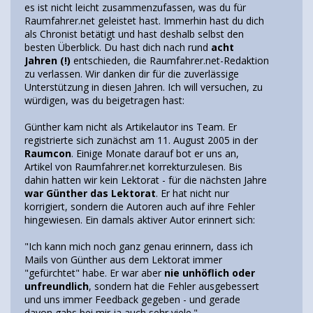
es ist nicht leicht zusammenzufassen, was du für
Raumfahrer.net geleistet hast. Immerhin hast du dich
als Chronist betätigt und hast deshalb selbst den
besten Überblick. Du hast dich nach rund
acht
Jahren (!)
entschieden, die Raumfahrer.net-Redaktion
zu verlassen. Wir danken dir für die zuverlässige
Unterstützung in diesen Jahren. Ich will versuchen, zu
würdigen, was du beigetragen hast:
Günther kam nicht als Artikelautor ins Team. Er
registrierte sich zunächst am 11. August 2005 in der
Raumcon
. Einige Monate darauf bot er uns an,
Artikel von Raumfahrer.net korrekturzulesen. Bis
dahin hatten wir kein Lektorat - für die nächsten Jahre
war Günther das Lektorat
. Er hat nicht nur
korrigiert, sondern die Autoren auch auf ihre Fehler
hingewiesen. Ein damals aktiver Autor erinnert sich:
"Ich kann mich noch ganz genau erinnern, dass ich
Mails von Günther aus dem Lektorat immer
"gefürchtet" habe. Er war aber
nie unhöflich oder
unfreundlich
, sondern hat die Fehler ausgebessert
und uns immer Feedback gegeben - und gerade
davon gabs bei mir ja auch sehr viele."