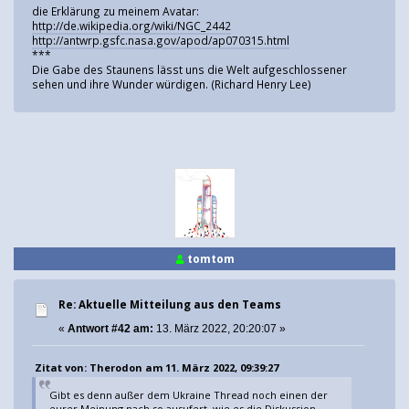
die Erklärung zu meinem Avatar:
http://de.wikipedia.org/wiki/NGC_2442
http://antwrp.gsfc.nasa.gov/apod/ap070315.html
***
Die Gabe des Staunens lässt uns die Welt aufgeschlossener
sehen und ihre Wunder würdigen. (Richard Henry Lee)
tomtom
Re: Aktuelle Mitteilung aus den Teams
«
Antwort #42 am:
13. März 2022, 20:20:07 »
Zitat von: Therodon am 11. März 2022, 09:39:27
Gibt es denn außer dem Ukraine Thread noch einen der
eurer Meinung nach so ausufert, wie es die Diskussion