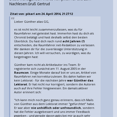
Nachlesen.Gruß Gertrud
Zitat von: pikarl am 24. April 2014, 21:27:12
Lieber Günther alias GG,
es ist nicht leicht zusammenzufassen, was du für
Raumfahrer.net geleistet hast. Immerhin hast du dich als
Chronist betätigt und hast deshalb selbst den besten
Überblick. Du hast dich nach rund
acht Jahren (!)
entschieden, die Raumfahrer.net-Redaktion zu verlassen.
Wir danken dir für die zuverlässige Unterstützung in
diesen Jahren. Ich will versuchen, zu würdigen, was du
beigetragen hast:
Günther kam nicht als Artikelautor ins Team. Er
registrierte sich zunächst am 11. August 2005 in der
Raumcon
. Einige Monate darauf bot er uns an, Artikel von
Raumfahrer.net korrekturzulesen. Bis dahin hatten wir
kein Lektorat - für die nächsten Jahre
war Günther das
Lektorat
. Er hat nicht nur korrigiert, sondern die Autoren
auch auf ihre Fehler hingewiesen. Ein damals aktiver
Autor erinnert sich:
"Ich kann mich noch ganz genau erinnern, dass ich Mails
von Günther aus dem Lektorat immer "gefürchtet" habe.
Er war aber
nie unhöflich oder unfreundlich
, sondern
hat die Fehler ausgebessert und uns immer Feedback
gegeben - und gerade davon gabs bei mir ja auch sehr