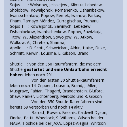
Sojus : Wolynow, Jelissejew , Klimuk, Lebedew,
Sholobow, Kowaljonok, Romanenko, Dshanibekow,
Iwantschenkow, Popow, Remek, Iwanow, Farkas,
Pham, Tamayo Méndez, Gurragtschaa, Prunariu
Sojus T : Kowaljonok, Sawinych, Lebedew,
Dshanibekow, Iwantschenkow, Popow, Sawizkaja,
Titow, W., Alexandrow, Sowoljow, W., Atkow,
Wolkow, A., Chrétien, Sharma,
Apollo : D. Scott, Schweickart, Aldrin, Haise, Duke,
Schmitt, Kerwin, Lousma, E. Gibson, Brand,
Shuttle : Von den 350 Raumfahrern, die mit dem
Shuttle
gestartet und eine Umlaufbahn erreicht
haben
, leben noch 291.
Von den ersten 30 Shuttle-Raumfahrern
leben noch 14: Crippen, Lousma, Brand, J. Allen,
Musgrave, Fabian, Thagard, Brandenstein, Bluford,
Shaw, Parker, Lichtenberg, Merbold und R. Gibson.
Von den 350 Shuttle-Raumfahrern sind
bereits 59 verstorben und noch 14 aktiv:
Barratt, Bowen, Bresnik, Caldwell-Dyson,
Fincke, Pettit, Wheelock, S. Williams, Wilson bei der
NASA, Hoshide bei der JAXA, Lopez-Alegria, Whitson