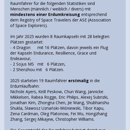
Raumfahrer für die folgenden Statistiken sind
Menschen (männlich / weiblich / divers) mit
mindestens einer Erdumkreisung
entsprechend
dem Registry of Space Travelers der ASE (Association
of Space Explorers).
Im Jahr 2025 wurden 8 Raumkapseln mit 28 belegten
Plätzen gestartet:
- 4 Dragon mit 16 Plätzen, davon jeweils ein Flug
der Kapseln Endurance, Resillience, Grace und
Endeavour,
- 2 Sojus MS mit 6 Plätzen,
- 2 Shenzhou mit 6 Plätzen.
2025 starteten 19 Raumfahrer
erstmalig
in die
Erdumlaufbahn:
Nichole Ayers, Kirill Peskow, Chun Wang, Jannicke
Mikkelsen, Rabea Rogge, Eric Philips, Alexej Subrizki,
Jonathan Kim, Zhongrui Chen, Jie Wang, Shubhanshu
Shukla, Sławosz Uznański-Wiśniewski, Tibor Kapu,
Zena Cardman, Oleg Platonow, Fei Wu, Hongzhang
Zhang, Sergej Mikajew, Christopher Williams.