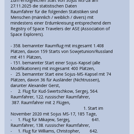
Zum erfolgreichen Start von Sojus MS-28 am
27.11.2025 die statistischen Daten
Raumfahrer für die folgenden Statistiken sind
Menschen (männlich / weiblich / divers) mit
mindestens einer Erdumkreisung entsprechend dem
Registry of Space Travelers der ASE (Association of
Space Explorers).
- 358. bemannter Raumflug mit insgesamt 1.408
Plätzen, davon 159 Starts von Sowjetunion/Russland
mit 411 Plätzen,
- 151. bemannter Start einer Sojus-Kapsel (alle
Modifikationen) mit insgesamt 400 Plätzen,
- 25. bemannter Start eine Sojus-MS-Kapsel mit 74
Plätzen, davon 36 für Ausländer (Nichtrussen),
darunter Alexander Gerst,
- 2. Flug für Kud-Swertschkow, Sergej, 564.
Raumfahrer, 122. russischer Raumfahrer,
387. Raumfahrer mit 2 Flügen,
1. Start im
November 2020 mit Sojus MS-17, 185 Tage,
- 1. Flug für Mikajew, Sergej, 641.
Raumfahrer, 138. russischer Raumfahrer,
- 1. Flug für Williams, Christopher, 642.