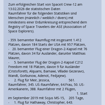
Zum erfolgreichen Start von SpaceX Crew-12 am
13.02.2026 die statistischen Daten
Raumfahrer für die folgenden Statistiken sind
Menschen (männlich / weiblich / divers) mit
mindestens einer Erdumkreisung entsprechend dem
Registry of Space Travelers der ASE (Association of
Space Explorers).
- 359. bemannter Raumflug mit insgesamt 1.412
Plätzen, davon 184 Starts der USA mit 957 Plätzen,
- 20. bemannter Flug einer Dragon-2-Kapsel mit 76
Plätzen, davon 34 für Ausländer, darunter Matthias
Maurer,
- 5. bemannter Flug der Dragon-2-Kapsel C212
Freedom mit 18 Plätzen, davon 9 für Ausländer
(Cristoforetti, Alquarni, Barnawi, Villadei Gezeravci,
Wandt, Gorbunow, Adenot, Fedjajew).
- 2. Flug für Meir, Jessica, 561.
Raumfahrer, 345. US-Raumfahrer, 64.Frau, 50. US-
Amerikanerin, 388. Raumfahrer mit 2 Flügen,
1. Start
im September 2019 mit Sojus MS-15, 205 Tage,
- 1. Flug für Hathaway, Christopher, 643.