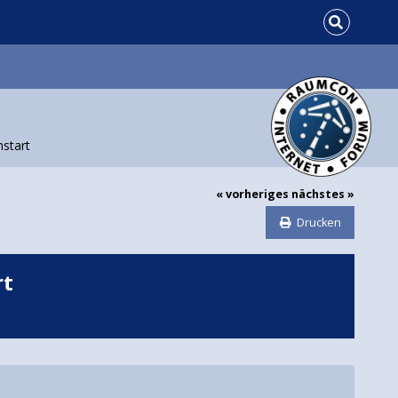
nstart
« vorheriges
nächstes »
Drucken
rt