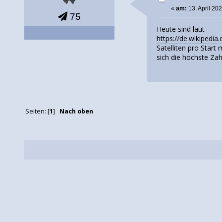
«
am:
13. April 20
75
Heute sind laut
https://de.wikiped
Satelliten pro Start
sich die höchste Zah
Seiten: [
1
]
Nach oben