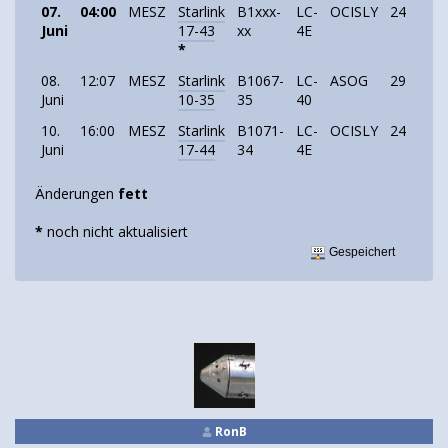
07.
04:00
MESZ
Starlink
B1xxx-
LC-
OCISLY
24
Starl
Juni
17-43
xx
4E
*
08.
12:07
MESZ
Starlink
B1067-
LC-
ASOG
29
Starl
Juni
10-35
35
40
10.
16:00
MESZ
Starlink
B1071-
LC-
OCISLY
24
Starl
Juni
17-44
34
4E
Änderungen
fett
*
noch nicht aktualisiert
Gespeichert
RonB