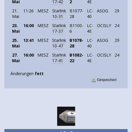
Mai
17-42
2
4E
21.
11:26
MESZ
Starlink
B1077-
LC-
ASOG
29
Starl
Mai
10-31
28
40
23.
16:00
MESZ
Starlink
B1100-
LC-
OCISLY
24
Starl
Mai
17-37
6
4E
25.
13:41
MESZ
Starlink
B1078-
LC-
ASOG
29
Starl
Mai
10-47
28
40
27.
16:00
MESZ
Starlink
B1082-
LC-
OCISLY
24
Starl
Mai
17-41
22
4E
Änderungen
fett
Gespeichert