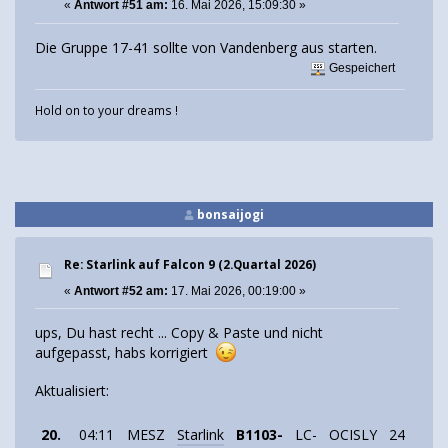
«
Antwort #51 am:
16. Mai 2026, 15:09:30 »
Die Gruppe 17-41 sollte von Vandenberg aus starten.
Gespeichert
Hold on to your dreams !
bonsaijogi
Re: Starlink auf Falcon 9 (2.Quartal 2026)
«
Antwort #52 am:
17. Mai 2026, 00:19:00 »
ups, Du hast recht ... Copy & Paste und nicht
aufgepasst, habs korrigiert
Aktualisiert:
20.
04:11
MESZ
Starlink
B1103-
LC-
OCISLY
24
Starl