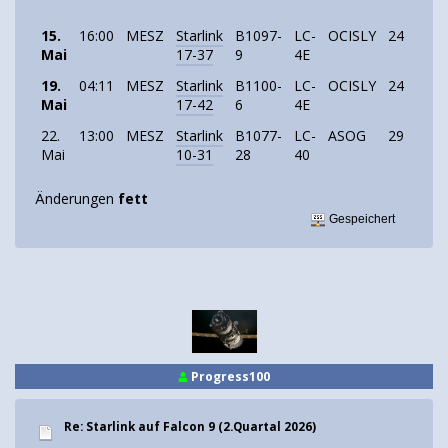
15.
16:00
MESZ
Starlink
B1097-
LC-
OCISLY
24
Starl
Mai
17-37
9
4E
19.
04:11
MESZ
Starlink
B1100-
LC-
OCISLY
24
Starl
Mai
17-42
6
4E
22.
13:00
MESZ
Starlink
B1077-
LC-
ASOG
29
Starl
Mai
10-31
28
40
Änderungen
fett
Gespeichert
Progress100
Re: Starlink auf Falcon 9 (2.Quartal 2026)