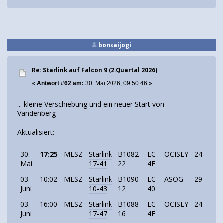
bonsaijogi
Re: Starlink auf Falcon 9 (2.Quartal 2026)
«
Antwort #62 am:
30. Mai 2026, 09:50:46 »
... kleine Verschiebung und ein neuer Start von
Vandenberg
Aktualisiert:
30.
17:25
MESZ
Starlink
B1082-
LC-
OCISLY
24
Starl
Mai
17-41
22
4E
03.
10:02
MESZ
Starlink
B1090-
LC-
ASOG
29
Starl
Juni
10-43
12
40
03.
16:00
MESZ
Starlink
B1088-
LC-
OCISLY
24
Starl
Juni
17-47
16
4E