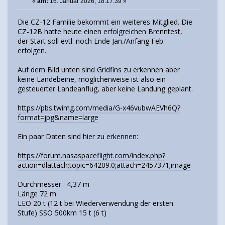
«
am:
16. Januar 2026, 18:17:39 »
Die CZ-12 Familie bekommt ein weiteres Mitglied. Die
CZ-12B hatte heute einen erfolgreichen Brenntest,
der Start soll evtl. noch Ende Jan./Anfang Feb.
erfolgen.
Auf dem Bild unten sind Gridfins zu erkennen aber
keine Landebeine, möglicherweise ist also ein
gesteuerter Landeanflug, aber keine Landung geplant.
https://pbs.twimg.com/media/G-x46vubwAEVh6Q?
format=jpg&name=large
Ein paar Daten sind hier zu erkennen:
https://forum.nasaspaceflight.com/index.php?
action=dlattach;topic=64209.0;attach=2457371;image
Durchmesser : 4,37 m
Länge 72 m
LEO 20 t (12 t bei Wiederverwendung der ersten
Stufe) SSO 500km 15 t (6 t)