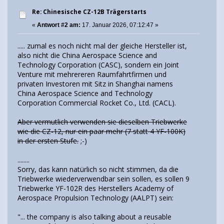
Re: Chinesische CZ-12B Trägerstarts
«
Antwort #2 am:
17. Januar 2026, 07:12:47 »
..... zumal es noch nicht mal der gleiche Hersteller ist,
also nicht die China Aerospace Science and
Technology Corporation (CASC), sondern ein Joint
Venture mit mehrereren Raumfahrtfirmen und
privaten Investoren mit Sitz in Shanghai namens
China Aerospace Science and Technology
Corporation Commercial Rocket Co., Ltd. (CACL).
Aber vermutlich verwenden sie dieselben Triebwerke
wie die CZ-12, nur ein paar mehr (7 statt 4 YF-100K)
in der ersten Stufe.
;-)
........
Sorry, das kann natürlich so nicht stimmen, da die
Triebwerke wiederverwendbar sein sollen, es sollen 9
Triebwerke YF-102R des Herstellers Academy of
Aerospace Propulsion Technology (AALPT) sein:
"... the company is also talking about a reusable