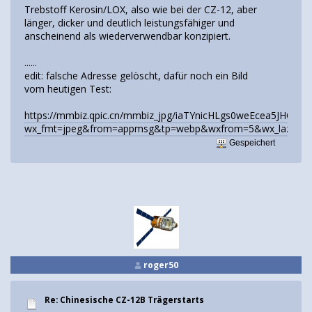
Trebstoff Kerosin/LOX, also wie bei der CZ-12, aber
länger, dicker und deutlich leistungsfähiger und
anscheinend als wiederverwendbar konzipiert.
......
edit: falsche Adresse gelöscht, dafür noch ein Bild
vom heutigen Test:
https://mmbiz.qpic.cn/mmbiz_jpg/iaTYnicHLgs0weEcea5JHQI
wx_fmt=jpeg&from=appmsg&tp=webp&wxfrom=5&wx_lazy=1#
Gespeichert
roger50
Re: Chinesische CZ-12B Trägerstarts