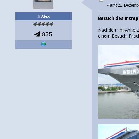
«
am:
21. Dezembe
Alex
Besuch des Intrep
Nachdem im Anno 20
855
einem Besuch. Frisch