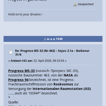
Gespeichert
Hold on to your dreams !
w.a.a.1949
Re: Progress MS-32 (Nr.462) – Sojus-2.1а – Baikonur
31/6
«
Antwort #41 am:
22. April 2026, 09:15:54 »
Progress MS-33
(russisch: Прогресс МС-33),
russische Baunummer 463, von der
NASA
als
Progress 94
bezeichnet, ist eine Progress-
Frachtraumschiffmission von
Roskosmos
zur
Versorgung der
Internationalen Raumstation (ISS)
.......auch als "ISS94P" bezeichnet.
*
Quelle: