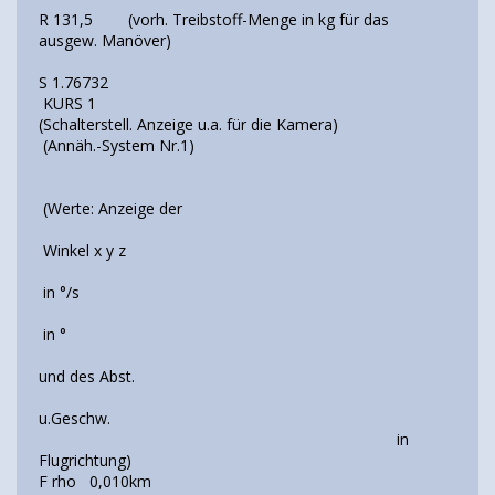
R 131,5 (vorh. Treibstoff-Menge in kg für das
ausgew. Manöver)
S 1.76732
KURS 1
(Schalterstell. Anzeige u.a. für die Kamera)
(Annäh.-System Nr.1)
(Werte: Anzeige der
Winkel x y z
in °/s
in °
und des Abst.
u.Geschw.
in
Flugrichtung)
F rho 0,010km