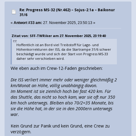
Re: Progress MS-32 (Nr.462) – Sojus-2.1а – Baikonur
31/6
«
Antwort #33 am:
27. November 2025, 23:50:13 »
Zitat von: SFF-TWRiker am 27. November 2025, 23:19:40
Hoffentlich ist an Bord viel Treibstoff für Lage- und
Höhenkorrekturen der ISS, da die Startrampe 31/6 schwer
beschädigt wurde und sich der Start von Progress MS-33
daher sehr verschieben wird.
Wie eben auch im Crew-12-Faden geschrieben:
Die ISS verliert immer mehr oder weniger gleichmäßig 2
km/Monat an Höhe, völlig unabhängig davon.
Im Moment ist sie ziemlich hoch bei fast 420 km. Für
das Shuttle, das nicht so hoch kam, war sie oft nur 350
km hoch unterwegs. Bleiben also 70/2=35 Monate, bis
sie die Höhe hat, in der sie in den 2000ern unterwegs
war.
Kein Grund zur Panik und kein Grund, eine Crew zu
verzögern.