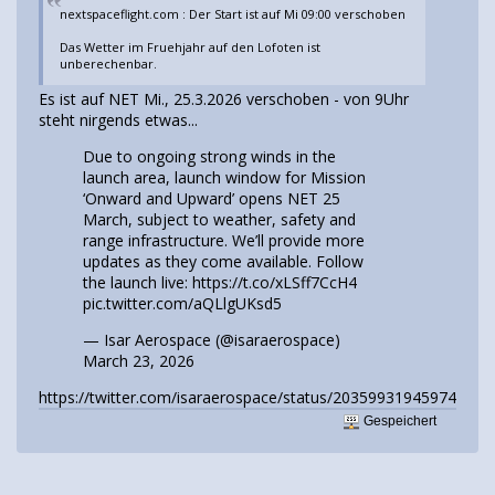
nextspaceflight.com : Der Start ist auf Mi 09:00 verschoben
Das Wetter im Fruehjahr auf den Lofoten ist
unberechenbar.
Es ist auf NET Mi., 25.3.2026 verschoben - von 9Uhr
steht nirgends etwas...
Due to ongoing strong winds in the
launch area, launch window for Mission
‘Onward and Upward’ opens NET 25
March, subject to weather, safety and
range infrastructure. We’ll provide more
updates as they come available. Follow
the launch live:
https://t.co/xLSff7CcH4
pic.twitter.com/aQLlgUKsd5
— Isar Aerospace (@isaraerospace)
March 23, 2026
https://twitter.com/isaraerospace/status/203599319459742950
Gespeichert