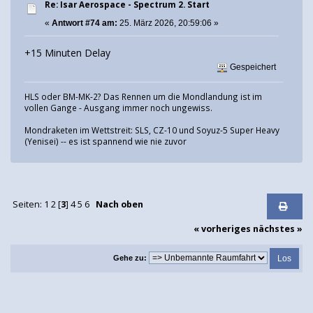
Re: Isar Aerospace - Spectrum 2. Start
«
Antwort #74 am:
25. März 2026, 20:59:06 »
+15 Minuten Delay
Gespeichert
HLS oder BM-MK-2? Das Rennen um die Mondlandung ist im
vollen Gange - Ausgang immer noch ungewiss.
Mondraketen im Wettstreit: SLS, CZ-10 und Soyuz-5 Super Heavy
(Yenisei) -- es ist spannend wie nie zuvor
Seiten:
1
2
[
3
]
4
5
6
Nach oben
« vorheriges
nächstes »
Gehe zu: