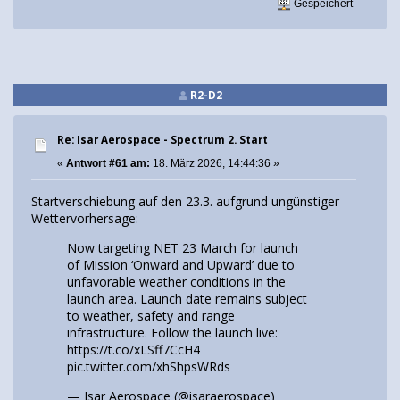
Gespeichert
R2-D2
Re: Isar Aerospace - Spectrum 2. Start
«
Antwort #61 am:
18. März 2026, 14:44:36 »
Startverschiebung auf den 23.3. aufgrund ungünstiger
Wettervorhersage:
Now targeting NET 23 March for launch
of Mission ‘Onward and Upward’ due to
unfavorable weather conditions in the
launch area. Launch date remains subject
to weather, safety and range
infrastructure. Follow the launch live:
https://t.co/xLSff7CcH4
pic.twitter.com/xhShpsWRds
— Isar Aerospace (@isaraerospace)