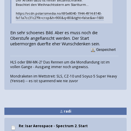
Der Artikel dazu ist hinter Bezahlschranke.
Beachtet den Weihnachtsstern am Startturm...
https://vcdn.polarismedia.no/695e8040-1944-4914-8140-
fa11a7cc31c2?fit=crop&h=900&q=80&tight=false&w=1600
Ein sehr schoenes Bild. Aber es muss noch die
Oberstufe angeflanscht werden. Der Start
uebermorgen duerfte eher Wunschdenken sein.
Gespeichert
HLS oder BM-MK-2? Das Rennen um die Mondlandung ist im
vollen Gange - Ausgang immer noch ungewiss.
Mondraketen im Wettstreit: SLS, CZ-10 und Soyuz-5 Super Heavy
(Yenisei) -- es ist spannend wie nie zuvor
radi
Re: Isar Aerospace - Spectrum 2. Start