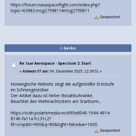
https://forum.nasaspaceflight.com/index.php?
topic=63983.msg2739811#msg2739811
Gespeichert
Gecko.
Re: Isar Aerospace - Spectrum 2. Start
«
Antwort #7 am:
04. Dezember 2025, 12:39:51 »
Norwegische Website zeigt die aufgestellte Erststufe
im Schneegestöber.
Der Artikel dazu ist hinter Bezahlschranke.
Beachtet den Weihnachtsstern am Startturm...
https://vcdn.polarismedia.no/695e8040-1944-4914-
8140-fa11a7cc31c2?
fit=crop&h=900&q=80&tight=false&w=1600
Gespeichert