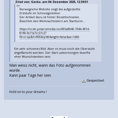
Zitat von: Gecko. am 04. Dezember 2025, 12:39:51
Norwegische Website zeigt die aufgestellte
Erststufe im Schneegestöber.
Der Artikel dazu ist hinter Bezahlschranke.
Beachtet den Weihnachtsstern am Startturm...
https://vcdn.polarismedia.no/695e8040-1944-4914-
8140-fa11a7cc31c2?
fit=crop&h=900&q=80&tight=false&w=1600
Ein sehr schoenes Bild. Aber es muss noch die Oberstufe
angeflanscht werden. Der Start uebermorgen duerfte
eher Wunschdenken sein.
Man weiss nicht, wann das Foto aufgenommen
wurde.
Kann paar Tage her sein.
Gespeichert
Hold on to your dreams !