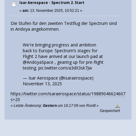
Isar Aerospace - Spectrum 2. Start
«
am:
13. November 2025, 10:52:21 »
Die Stufen für den zweiten Testflug der Spectrum sind
in Andoya angekommen.
We're bringing progress and ambition
back to Europe: Spectrum’s stages for
Flight 2 have arrived at our launch pad at
@AndoyaSpace
, gearing up for pre-flight
testing.
pic.twitter.com/a3dX3sk7Jw
— Isar Aerospace (@isaraerospace)
November 13, 2025
https://twitter.com/isaraerospace/status/198890466246078094
s=20
«
Letzte Änderung:
Gestern
um 16:17:09 von RonB
»
Gespeichert