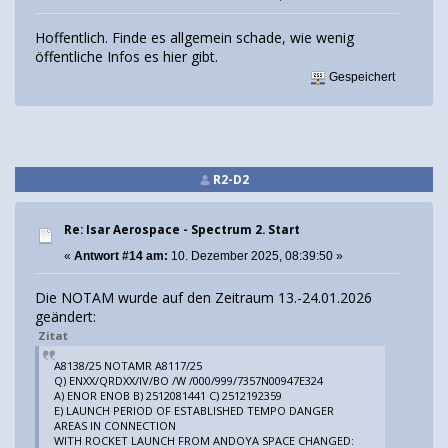
Hoffentlich. Finde es allgemein schade, wie wenig
öffentliche Infos es hier gibt.
Gespeichert
R2-D2
Re: Isar Aerospace - Spectrum 2. Start
«
Antwort #14 am:
10. Dezember 2025, 08:39:50 »
Die NOTAM wurde auf den Zeitraum 13.-24.01.2026
geändert:
Zitat
A8138/25 NOTAMR A8117/25
Q) ENXX/QRDXX/IV/BO /W /000/999/7357N00947E324
A) ENOR ENOB B) 2512081441 C) 2512192359
E) LAUNCH PERIOD OF ESTABLISHED TEMPO DANGER
AREAS IN CONNECTION
WITH ROCKET LAUNCH FROM ANDOYA SPACE CHANGED: