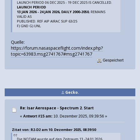
LAUNCH PERIOD 06 DEC 2025 - 19 DEC 2025 IS CANCELLED.
LAUNCH PERIOD
13 JAN 2026 - 24 JAN 2026, DAILY 2000-2050
, REMAINS
VALID AS
PUBLISHED. REF AIP AIRAC SUP 63/25
F) GND G) UNL
Quelle:
https://forum.nasaspaceflight.com/index.php?
topic=63983.msg2741767#msg2741767
Gespeichert
Gecko.
Re: Isar Aerospace - Spectrum 2. Start
«
Antwort #15 am:
10. Dezember 2025, 09:39:56 »
Zitat von: R2-D2 am 10. Dezember 2025, 08:39:50
Die NOTAM wurde auf den Zeitraum 13.-24.01.2026