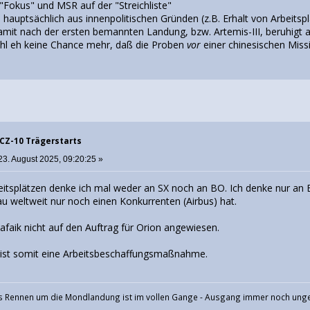
"Fokus" und MSR auf der "Streichliste"
d hauptsächlich aus innenpolitischen Gründen (z.B. Erhalt von Arbeitsp
amit nach der ersten bemannten Landung, bzw. Artemis-III, beruhigt 
hl eh keine Chance mehr, daß die Proben
vor
einer chinesischen Miss
 CZ-10 Trägerstarts
23. August 2025, 09:20:25 »
eitsplätzen denke ich mal weder an SX noch an BO. Ich denke nur an 
u weltweit nur noch einen Konkurrenten (Airbus) hat.
afaik nicht auf den Auftrag für Orion angewiesen.
 ist somit eine Arbeitsbeschaffungsmaßnahme.
 Rennen um die Mondlandung ist im vollen Gange - Ausgang immer noch ung