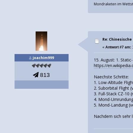
Mondraketen im Wettstr
Re: Chinesische
«
Antwort #7 am:
joachim999
15. August: 1. Stati
https://en.wikiped
813
Naechste Schritte:
1. Low-Altitude Flig
2. Suborbital Flight 
3. Full-Stack CZ-10 
4. Mond-Umrundung (
5. Mond-Landung (ve
Nachdem sich sehr la