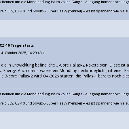
 Rennen um die Mondlandung ist im vollen Gange - Ausgang immer noch ung
eit: SLS, CZ-10 und Soyuz-5 Super Heavy (Yenisei) -- es ist spannend wie nie z
 CZ-10 Trägerstarts
14. Oktober 2025, 14:29:48 »
d die in Entwicklung befindliche 3-Core Pallas-2 Rakete sein. Diese ist 
tic-Energy. Auch damit waere ein Mondflug denkmoeglich (mit einer F
Die 3-core Pallas-2 wird Q4-2026 starten, die Pallas-1 bereits noch dies
 Rennen um die Mondlandung ist im vollen Gange - Ausgang immer noch ung
eit: SLS, CZ-10 und Soyuz-5 Super Heavy (Yenisei) -- es ist spannend wie nie z