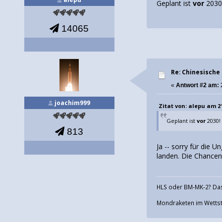
Geplant ist
vor
2030
14065
Re: Chinesische
«
Antwort #2 am:
joachim999
Zitat von: alepu am 21
Geplant ist
vor
2030!
813
Ja -- sorry für die
landen. Die Chancen
HLS oder BM-MK-2? Das
Mondraketen im Wettstr