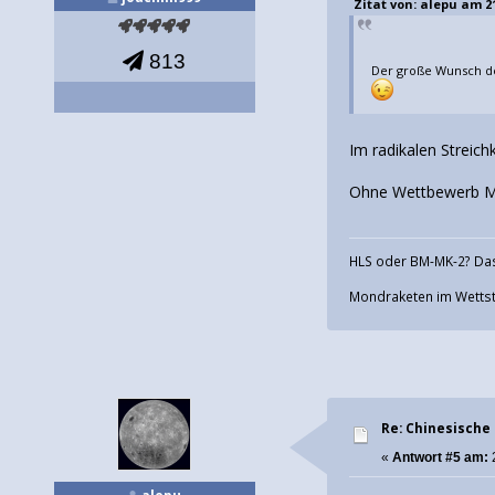
Zitat von: alepu am 21
813
Der große Wunsch de
Im radikalen Streic
Ohne Wettbewerb Mar
HLS oder BM-MK-2? Das
Mondraketen im Wettstr
Re: Chinesische
«
Antwort #5 am: