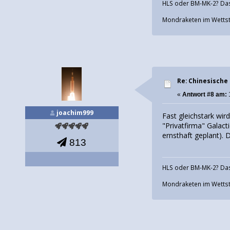
HLS oder BM-MK-2? Das
Mondraketen im Wettstr
Re: Chinesische
«
Antwort #8 am:
joachim999
Fast gleichstark wir
"Privatfirma" Galac
ernsthaft geplant). 
813
HLS oder BM-MK-2? Das
Mondraketen im Wettstr