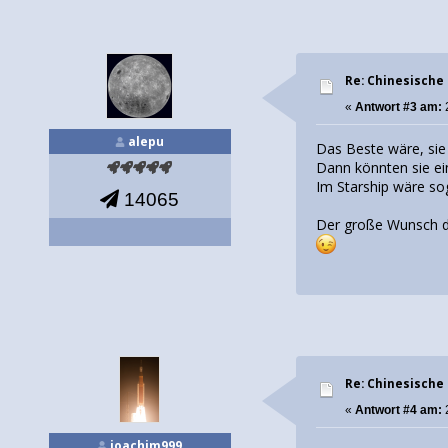
Re: Chinesische
«
Antwort #3 am:
alepu
Das Beste wäre, si
Dann könnten sie e
Im Starship wäre sog
14065
Der große Wunsch d
Re: Chinesische
«
Antwort #4 am:
joachim999