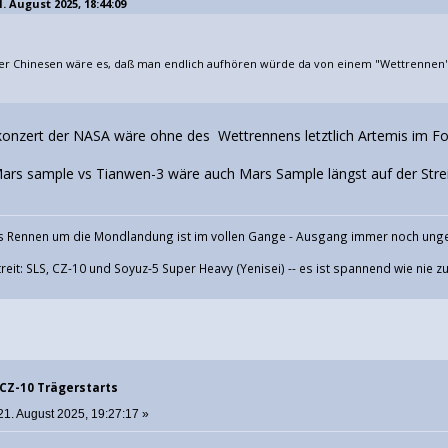
. August 2025, 18:44:09
r Chinesen wäre es, daß man endlich aufhören würde da von einem "Wettrennen"
hkonzert der NASA wäre ohne des Wettrennens letztlich Artemis im Fo
s sample vs Tianwen-3 wäre auch Mars Sample längst auf der Streic
 Rennen um die Mondlandung ist im vollen Gange - Ausgang immer noch ung
eit: SLS, CZ-10 und Soyuz-5 Super Heavy (Yenisei) -- es ist spannend wie nie z
 CZ-10 Trägerstarts
21. August 2025, 19:27:17 »