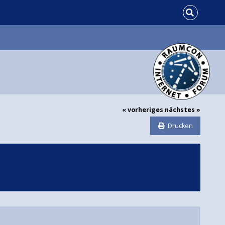
« vorheriges
nächstes »
Drucken