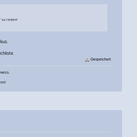
 zu reden!
kus.
hliste.
Gespeichert
ewiss.
uvor