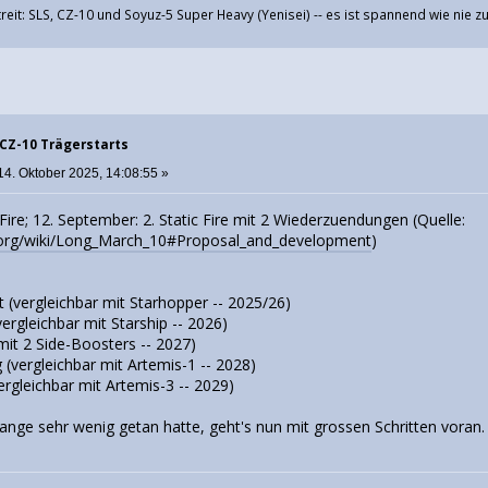
eit: SLS, CZ-10 und Soyuz-5 Super Heavy (Yenisei) -- es ist spannend wie nie z
 CZ-10 Trägerstarts
14. Oktober 2025, 14:08:55 »
c-Fire; 12. September: 2. Static Fire mit 2 Wiederzuendungen (Quelle:
ia.org/wiki/Long_March_10#Proposal_and_development
)
ht (vergleichbar mit Starhopper -- 2025/26)
(vergleichbar mit Starship -- 2026)
(mit 2 Side-Boosters -- 2027)
vergleichbar mit Artemis-1 -- 2028)
rgleichbar mit Artemis-3 -- 2029)
nge sehr wenig getan hatte, geht's nun mit grossen Schritten voran. D