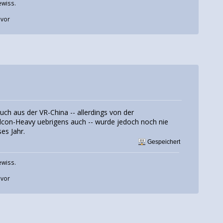
ewiss.
uvor
auch aus der VR-China -- allerdings von der
alcon-Heavy uebrigens auch -- wurde jedoch noch nie
es Jahr.
Gespeichert
ewiss.
uvor