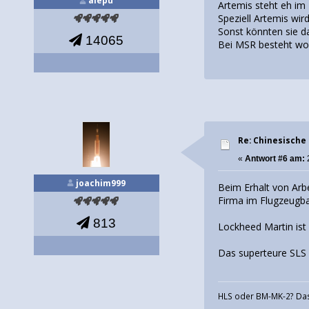
alepu
Artemis steht eh im 
Speziell Artemis wir
Sonst könnten sie d
14065
Bei MSR besteht wo
Re: Chinesische
«
Antwort #6 am:
joachim999
Beim Erhalt von Arb
Firma im Flugzeugba
813
Lockheed Martin ist 
Das superteure SLS
HLS oder BM-MK-2? Das