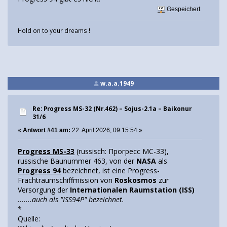
Gespeichert
Hold on to your dreams !
w.a.a.1949
Re: Progress MS-32 (Nr.462) – Sojus-2.1а – Baikonur
31/6
«
Antwort #41 am:
22. April 2026, 09:15:54 »
Progress MS-33
(russisch: Прогресс МС-33),
russische Baunummer 463, von der
NASA
als
Progress 94
bezeichnet, ist eine Progress-
Frachtraumschiffmission von
Roskosmos
zur
Versorgung der
Internationalen Raumstation (ISS)
.......auch als "ISS94P" bezeichnet.
*
Quelle: