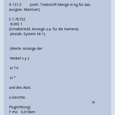
R 131,5 (vorh. Treibstoff-Menge in kg für das
ausgew. Manöver)
S 1.76732
KURS 1
(Schalterstell. Anzeige u.a. für die Kamera)
(Annäh.-System Nr.1)
(Werte: Anzeige der
Winkel x y z
in °/s
in °
und des Abst.
u.Geschw.
in
Flugrichtung)
F rho 0,010km