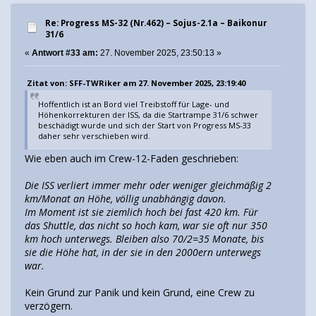
Re: Progress MS-32 (Nr.462) – Sojus-2.1а – Baikonur
31/6
«
Antwort #33 am:
27. November 2025, 23:50:13 »
Zitat von: SFF-TWRiker am 27. November 2025, 23:19:40
Hoffentlich ist an Bord viel Treibstoff für Lage- und
Höhenkorrekturen der ISS, da die Startrampe 31/6 schwer
beschädigt wurde und sich der Start von Progress MS-33
daher sehr verschieben wird.
Wie eben auch im Crew-12-Faden geschrieben:
Die ISS verliert immer mehr oder weniger gleichmäßig 2
km/Monat an Höhe, völlig unabhängig davon.
Im Moment ist sie ziemlich hoch bei fast 420 km. Für
das Shuttle, das nicht so hoch kam, war sie oft nur 350
km hoch unterwegs. Bleiben also 70/2=35 Monate, bis
sie die Höhe hat, in der sie in den 2000ern unterwegs
war.
Kein Grund zur Panik und kein Grund, eine Crew zu
verzögern.