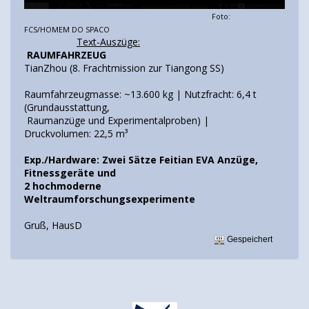
Foto:
FCS/HOMEM DO SPACO
Text-Auszüge:
RAUMFAHRZEUG
TianZhou (8. Frachtmission zur Tiangong SS)
Raumfahrzeugmasse: ~13.600 kg | Nutzfracht: 6,4 t
(Grundausstattung,
Raumanzüge und Experimentalproben) |
Druckvolumen: 22,5 m³
Exp./Hardware: Zwei Sätze Feitian EVA Anzüge,
Fitnessgeräte und
2 hochmoderne
Weltraumforschungsexperimente
Gruß, HausD
Gespeichert