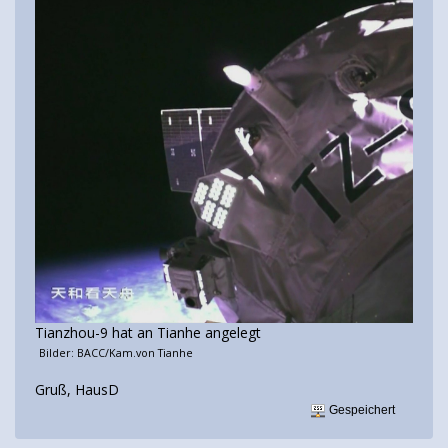
Tianzhou-9 hat an Tianhe angelegt
Bilder: BACC/Kam.von Tianhe
Gruß, HausD
Gespeichert