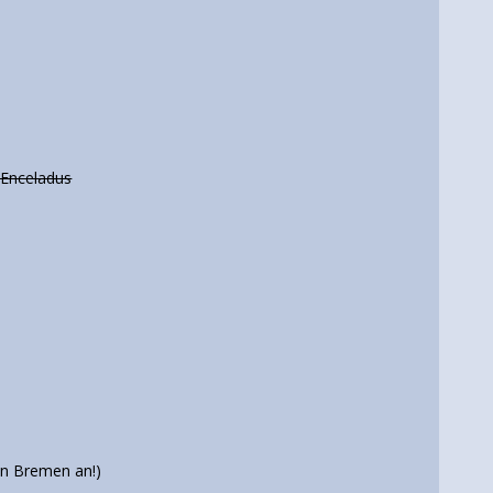
 Enceladus
 in Bremen an!)