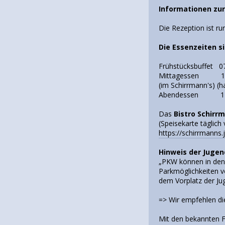
Informationen zu
Die Rezeption ist ru
Die Essenzeiten s
Frühstücksbuffet 07
Mittagessen 12:0
(im Schirrmann's) (h
Abendessen 17:0
Das
Bistro Schirr
(Speisekarte täglic
https://schirrmanns
Hinweis der Juge
„PKW können in den 
Parkmöglichkeiten v
dem Vorplatz der Jug
=> Wir empfehlen die
Mit den bekannten F