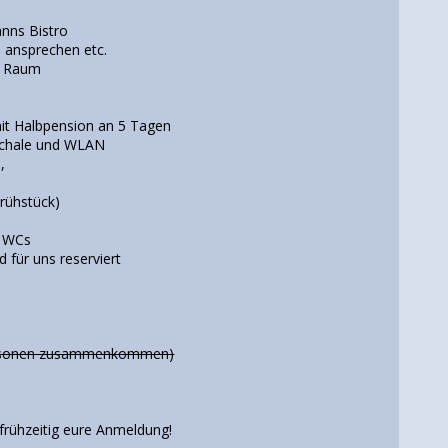
nns Bistro
 ansprechen etc.
n Raum
mit Halbpension an 5 Tagen
schale und WLAN
,
rühstück)
d WCs
d für uns reserviert
Personen zusammenkommen)
frühzeitig eure Anmeldung!