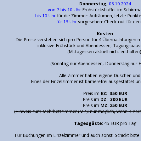
Donnerstag
,
03.10.2024
von 7 bis 10 Uhr
Frühstücksbuffet im Schirrma
bis 10 Uhr
für die Zimmer: Aufräumen, letzte Punkte
für 13 Uhr
vorgesehen: Check-out für de
Kosten
Die Preise verstehen sich pro Person für 4 Übernachtungen 
inklusive Frühstück und Abendessen, Tagungspau
(Mittagessen aktuell nicht enthalten)
(Sonntag nur Abendessen, Donnerstag nur F
Alle Zimmer haben eigene Duschen un
Eines der Einzelzimmer ist barrierefrei ausgestattet un
Preis im
EZ: 350 EUR
Preis im
DZ: 300 EUR
Preis im
MZ: 250 EUR
(Hinweis zum Mehrbettzimmer (MZ): nur möglich, wenn 4 
Tagesgäste
: 45 EUR pro Tag
Für Buchungen im Einzelzimmer und auch sonst: Schickt bitte 