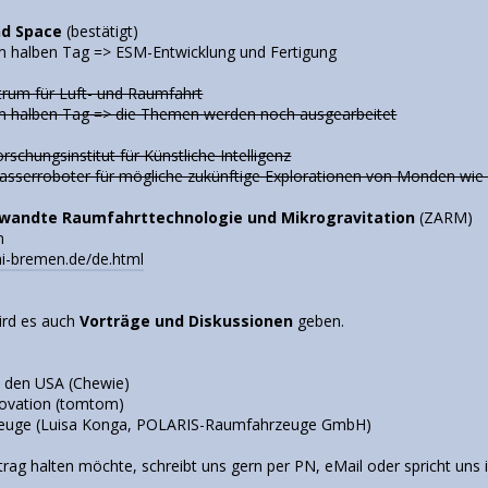
nd Space
(bestätigt)
m halben Tag => ESM-Entwicklung und Fertigung
rum für Luft- und Raumfahrt
em halben Tag => die Themen werden noch ausgearbeitet
schungsinstitut für Künstliche Intelligenz
sserroboter für mögliche zukünftige Explorationen von Monden wie
wandte Raumfahrttechnologie und Mikrogravitation
(ZARM)
n
ni-bremen.de/de.html
wird es auch
Vorträge und Diskussionen
geben.
in den USA (Chewie)
novation (tomtom)
zeuge (Luisa Konga, POLARIS-Raumfahrzeuge GmbH)
trag halten möchte, schreibt uns gern per PN, eMail oder spricht uns