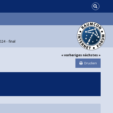
24 - final
« vorheriges
nächstes »
Drucken