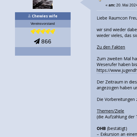
«
am:
20. Mai 2024
Chewies wife
Liebe Raumcon Fre
Vereinsvorstand
wir sind wieder dab
wieder vieles, das s
866
Zu den Fakten
Zum zweiten Mal hab
Weserufer haben bis
https://www.jugend
Der Zeitraum in dies
angezogen haben und
Die Vorbereitungen 
Themen/Ziele
(die Aufzählung der
OHB
(bestätigt)
– Exkursion an eine