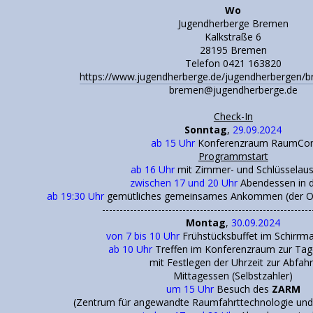
Wo
Jugendherberge Bremen
Kalkstraße 6
28195 Bremen
Telefon 0421 163820
https://www.jugendherberge.de/jugendherbergen/b
bremen@jugendherberge.de
Check-In
Sonntag
,
29.09.2024
ab 15 Uhr
Konferenzraum RaumCo
Programmstart
ab 16 Uhr
mit Zimmer- und Schlüsselau
zwischen 17 und 20 Uhr
Abendessen in d
ab 19:30 Uhr
gemütliches gemeinsames Ankommen (der Ort
------------------------------------------------------------
Montag
,
30.09.2024
von 7 bis 10 Uhr
Frühstücksbuffet im Schirrma
ab 10 Uhr
Treffen im Konferenzraum zur Ta
mit Festlegen der Uhrzeit zur Abfahr
Mittagessen (Selbstzahler)
um 15 Uhr
Besuch des
ZARM
(Zentrum für angewandte Raumfahrttechnologie und 