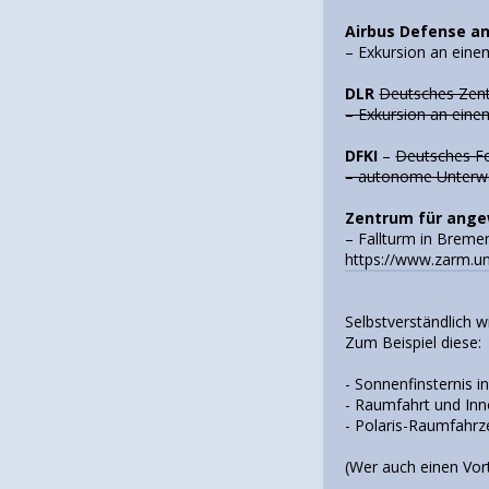
Airbus Defense a
– Exkursion an eine
DLR
Deutsches Zent
– Exkursion an ein
DFKI
–
Deutsches For
– autonome Unterwa
Zentrum für ange
– Fallturm in Breme
https://www.zarm.u
Selbstverständlich 
Zum Beispiel diese:
- Sonnenfinsternis 
- Raumfahrt und In
- Polaris-Raumfahr
(Wer auch einen Vor