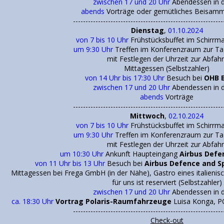
zwischen 17 und 20 Uhr
Abendessen in d
abends
Vorträge oder gemütliches Beisamm
------------------------------------------------------------
Dienstag
,
01.10.2024
von 7 bis 10 Uhr
Frühstücksbuffet im Schirrma
um 9:30 Uhr
Treffen im Konferenzraum zur T
mit Festlegen der Uhrzeit zur Abfahr
Mittagessen (Selbstzahler)
von 14 Uhr bis 17:30 Uhr
Besuch bei
OHB 
zwischen 17 und 20 Uhr
Abendessen in d
abends
Vorträge
------------------------------------------------------------
Mittwoch
,
02.10.2024
von 7 bis 10 Uhr
Frühstücksbuffet im Schirrma
um 9:30 Uhr
Treffen im Konferenzraum zur T
mit Festlegen der Uhrzeit zur Abfahr
um 10:30 Uhr
Ankunft Haupteingang
Airbus Defe
von 11 Uhr bis 13 Uhr
Besuch bei
Airbus Defence and S
Mittagessen bei Frega GmbH (in der Nähe), Gastro eines italieni
für uns ist reserviert (Selbstzahler)
zwischen 17 und 20 Uhr
Abendessen in d
ca. 18:30 Uhr
Vortrag Polaris-Raumfahrzeuge
Luisa Konga, 
------------------------------------------------------------
Check-out