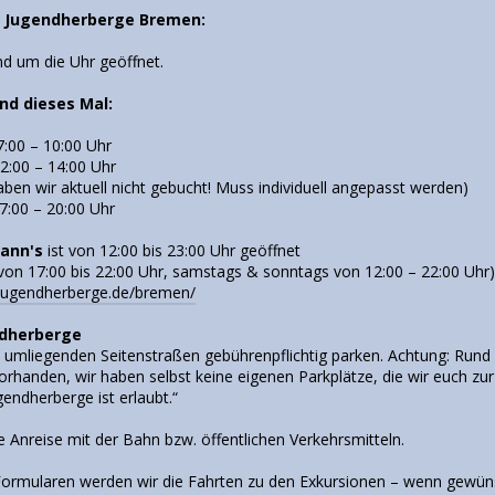
r Jugendherberge Bremen:
nd um die Uhr geöffnet.
ind dieses Mal:
:00 – 10:00 Uhr
0 – 14:00 Uhr
aben wir aktuell nicht gebucht! Muss individuell angepasst werden)
0 – 20:00 Uhr
mann's
ist von 12:00 bis 23:00 Uhr geöffnet
h von 17:00 bis 22:00 Uhr, samstags & sonntags von 12:00 – 22:00 Uhr
.jugendherberge.de/bremen/
ndherberge
umliegenden Seitenstraßen gebührenpflichtig parken. Achtung: Rund 
orhanden, wir haben selbst keine eigenen Parkplätze, die wir euch zu
endherberge ist erlaubt.“
 Anreise mit der Bahn bzw. öffentlichen Verkehrsmitteln.
ormularen werden wir die Fahrten zu den Exkursionen – wenn gewüns