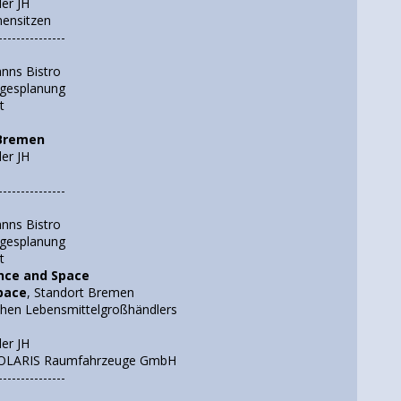
er JH
ensitzen
---------------
nns Bistro
agesplanung
t
Bremen
er JH
---------------
nns Bistro
agesplanung
t
nce and Space
pace
, Standort Bremen
schen Lebensmittelgroßhändlers
er JH
POLARIS Raumfahrzeuge GmbH
---------------