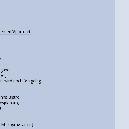
remen/#portraet
n
sgabe
er JH
 wird noch festgelegt)
---------------
nns Bistro
gesplanung
t
Mikrogravitation)