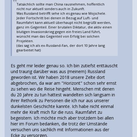
Tatsächlich sollte man China rausnehmen, hoffentlich
nicht nur aktuell sonders auch in Zukunft.
Was Russland betrifft sehe ich es genau wie Mojschele.
Jeder Fortschritt bei denen in Bezug auf Luft- und
Raumfahrt kann aktuell überhaupt nicht begrüßt werden,
ganz im Gegenteil. Einer brutalen Diktatur, die aktiv einen
blutigen Invasionskrieg gegen ein freies Land führt,
wünscht man das Gegenteil von Erfolg bei solchen
Projekten.
(das sag ich als ex-Russland-Fan, der dort 10 Jahre lang
gearbeitet hat)
Es geht mir leider genau so. Ich bin zutiefst enttäuscht
und traurig darüber was aus (meinem) Russland
geworden ist. Wir haben 2018 unsere Zelte dort
abgebrochen, da war am "Horizont" schon sehr ernst
zu sehen wo die Reise hingeht. Menschen mit denen
du 20 Jahre zu tun hattest wandelten sich langsam in
ihrer Rethorik zu Personen die ich nur aus unserer
dunkelsten Geschichte kannte. Ich habe nicht einmal
mehr die Kraft mich für die russ. Raumfahrt zu
begeistern. Ich möchte mich aber trotzdem bei allen
hier im Forum bedanken, die trotz der Umstände
versuchen uns sachlich mit Informationen aus der
Ecke zu versorgen.