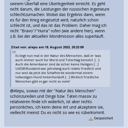
seinem Überfall eine Überlegenheit erreicht. Es geht
nicht darum, die Leistungen der russischen Ingenieure
schlechtzumachen. Wobei das Ergebnis dann, wenn
es für den Krieg eingesetzt wird, natürlich schon
schlecht ist, und das ist das Problem. Daher mag ich
nicht "Bravo"/"Hurra" rufen (wie andere hier), wenn
z.B. bei der aktuellen Mondmission alles superläuft.
Zitat von: alepu am 18. August 2023, 20:23:09
Es liegt nun mal in der Natur des Menschen, daß er 'was
auch immer' auch für Mord und Totschlag benützt. [...]
Auch die Amerikaner sind da sicher keine Heiligen [...]
UdSSR/Russland war jahrelang auch relativ friedlich und
nur weil da jetzt die Schafherde wiedermal einem
tollwütigen Hund hinterherläuft [...] Wirklich friedliche
Menschen gibt es gar nicht so viele!
@Alepu, sowas mit der "Natur des Menschen"
schönzureden und Dinge bzw. Taten massiv zu
relativieren finde ich widerlich, ist aber nichts
persönliches, ich kenn deine Art und akzeptiere sie,
vielleicht meinst Du es nicht so wie es rüberkommt.
Gespeichert