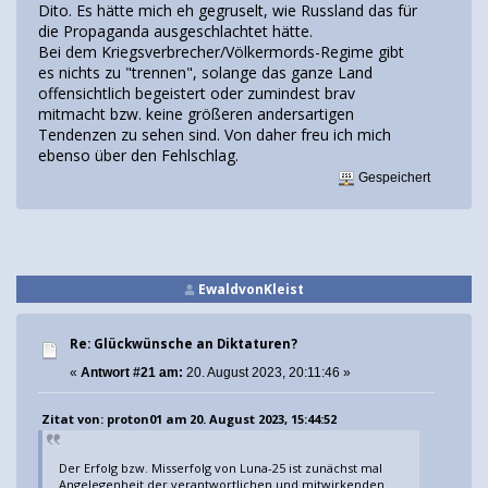
Dito. Es hätte mich eh gegruselt, wie Russland das für
die Propaganda ausgeschlachtet hätte.
Bei dem Kriegsverbrecher/Völkermords-Regime gibt
es nichts zu "trennen", solange das ganze Land
offensichtlich begeistert oder zumindest brav
mitmacht bzw. keine größeren andersartigen
Tendenzen zu sehen sind. Von daher freu ich mich
ebenso über den Fehlschlag.
Gespeichert
EwaldvonKleist
Re: Glückwünsche an Diktaturen?
«
Antwort #21 am:
20. August 2023, 20:11:46 »
Zitat von: proton01 am 20. August 2023, 15:44:52
Der Erfolg bzw. Misserfolg von Luna-25 ist zunächst mal
Angelegenheit der verantwortlichen und mitwirkenden