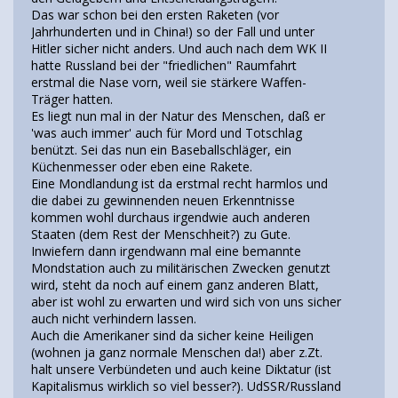
Das war schon bei den ersten Raketen (vor
Jahrhunderten und in China!) so der Fall und unter
Hitler sicher nicht anders. Und auch nach dem WK II
hatte Russland bei der "friedlichen" Raumfahrt
erstmal die Nase vorn, weil sie stärkere Waffen-
Träger hatten.
Es liegt nun mal in der Natur des Menschen, daß er
'was auch immer' auch für Mord und Totschlag
benützt. Sei das nun ein Baseballschläger, ein
Küchenmesser oder eben eine Rakete.
Eine Mondlandung ist da erstmal recht harmlos und
die dabei zu gewinnenden neuen Erkenntnisse
kommen wohl durchaus irgendwie auch anderen
Staaten (dem Rest der Menschheit?) zu Gute.
Inwiefern dann irgendwann mal eine bemannte
Mondstation auch zu militärischen Zwecken genutzt
wird, steht da noch auf einem ganz anderen Blatt,
aber ist wohl zu erwarten und wird sich von uns sicher
auch nicht verhindern lassen.
Auch die Amerikaner sind da sicher keine Heiligen
(wohnen ja ganz normale Menschen da!) aber z.Zt.
halt unsere Verbündeten und auch keine Diktatur (ist
Kapitalismus wirklich so viel besser?). UdSSR/Russland