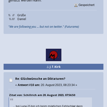
genutzt werden kann.
Gespeichert
\\ // Grüße
\\ /// Daniel
"We are following you ... but not on twitter." (Futurama)
J.T.Kirk
Re: Glückwünsche an Diktaturen?
«
Antwort #10 am:
20. August 2023, 08:23:34 »
Zitat von: Schillrich am 20. August 2023, 07:56:50
... bei Luna 25 bin ich beim möglichen Fehlschlag dann