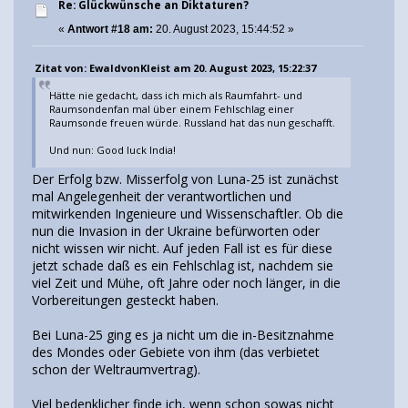
Re: Glückwünsche an Diktaturen?
«
Antwort #18 am:
20. August 2023, 15:44:52 »
Zitat von: EwaldvonKleist am 20. August 2023, 15:22:37
Hätte nie gedacht, dass ich mich als Raumfahrt- und
Raumsondenfan mal über einem Fehlschlag einer
Raumsonde freuen würde. Russland hat das nun geschafft.
Und nun: Good luck India!
Der Erfolg bzw. Misserfolg von Luna-25 ist zunächst
mal Angelegenheit der verantwortlichen und
mitwirkenden Ingenieure und Wissenschaftler. Ob die
nun die Invasion in der Ukraine befürworten oder
nicht wissen wir nicht. Auf jeden Fall ist es für diese
jetzt schade daß es ein Fehlschlag ist, nachdem sie
viel Zeit und Mühe, oft Jahre oder noch länger, in die
Vorbereitungen gesteckt haben.
Bei Luna-25 ging es ja nicht um die in-Besitznahme
des Mondes oder Gebiete von ihm (das verbietet
schon der Weltraumvertrag).
Viel bedenklicher finde ich, wenn schon sowas nicht