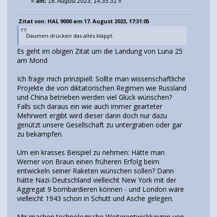
«
am:
18. August 2023, 14:35:31 »
Zitat von: HAL 9000 am 17. August 2023, 17:31:05
Daumen drücken das alles klappt.
Es geht im obigen Zitat um die Landung von Luna 25
am Mond
Ich frage mich prinzipiell: Sollte man wissenschaftliche
Projekte die von diktatorischen Regimen wie Russland
und China betrieben werden viel Glück wünschen?
Falls sich daraus ein wie auch immer gearteter
Mehrwert ergibt wird dieser dann doch nur dazu
genützt unsere Gesellschaft zu untergraben oder gar
zu bekämpfen.
Um ein krasses Beispiel zu nehmen: Hätte man
Werner von Braun einen früheren Erfolg beim
entwickeln seiner Raketen wünschen sollen? Dann
hätte Nazi-Deutschland vielleicht New York mit der
Aggregat 9 bombardieren können - und London wäre
vielleicht 1943 schon in Schutt und Asche gelegen.
Mir machen technologische Weiterentwicklungen von