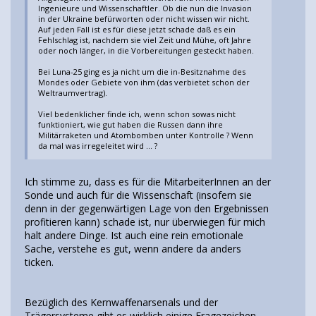
Ingenieure und Wissenschaftler. Ob die nun die Invasion
in der Ukraine befürworten oder nicht wissen wir nicht.
Auf jeden Fall ist es für diese jetzt schade daß es ein
Fehlschlag ist, nachdem sie viel Zeit und Mühe, oft Jahre
oder noch länger, in die Vorbereitungen gesteckt haben.
Bei Luna-25 ging es ja nicht um die in-Besitznahme des
Mondes oder Gebiete von ihm (das verbietet schon der
Weltraumvertrag).
Viel bedenklicher finde ich, wenn schon sowas nicht
funktioniert, wie gut haben die Russen dann ihre
Militärraketen und Atombomben unter Kontrolle ? Wenn
da mal was irregeleitet wird ... ?
Ich stimme zu, dass es für die MitarbeiterInnen an der
Sonde und auch für die Wissenschaft (insofern sie
denn in der gegenwärtigen Lage von den Ergebnissen
profitieren kann) schade ist, nur überwiegen für mich
halt andere Dinge. Ist auch eine rein emotionale
Sache, verstehe es gut, wenn andere da anders
ticken.
Bezüglich des Kernwaffenarsenals und der
Trägersysteme gibt es wirklich einige Fragezeichen.