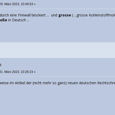
29. März 2023, 10:49:53 »
k durch eine Firewall blockiert ... und
grosse
( ...grosse Kohlenstoffmol
roße
in Deutsch ...
l
31. März 2023, 10:26:23 »
bweise im Artikel der (nicht mehr so ganz) neuen deutschen Rechtsch