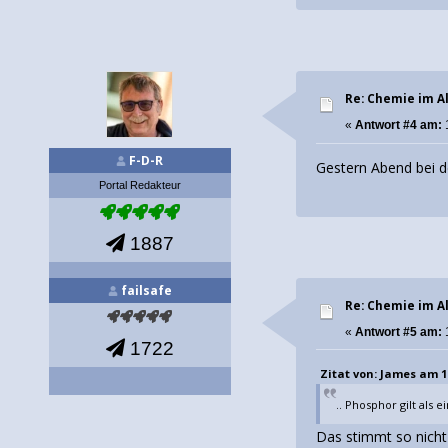
Re: Chemie im Al
«
Antwort #4 am:
F-D-R
Gestern Abend bei d
Portal Redakteur
1887
failsafe
Re: Chemie im Al
«
Antwort #5 am:
1722
Zitat von: James am 18.
.. Phosphor gilt als
Das stimmt so nicht