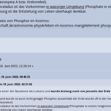
ssiopeia A bzw. Krebsnebel).
Enceladus ist das Vorkommen
in wässriger Umgebung
(Phosphate in ei
ung ist die Entstehung von Leben überhaupt denkbar.
weis von Phosphor im Kosmos:
schaft.de/astronomie-physik/leben-im-kosmos-mangelelement-phosp
l
18. Juni 2023, 12:28:14 »
18. Juni 2023, 09:45:33
 18. Juni 2023, 02:21:02
als einer der Bausteine des Lebens und
wurde bislang noch nie jenseits der Erde
 (und wurde so auch nicht gesagt): Phosphor ausserhalb der Erde wurde zB in der 
ebsnebel).
nceladus ist das Vorkommen
in wässriger Umgebung
(Phosphate in einem möglichen 
tstehung von Leben überhaupt denkbar.