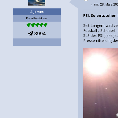
«
am:
28. März 202
James
PSI: So entstehen
Portal Redakteur
Seit Langem wird ve
Fussball-, Schüssel
3994
SLS des PSI gezeigt
Pressemitteilung des 