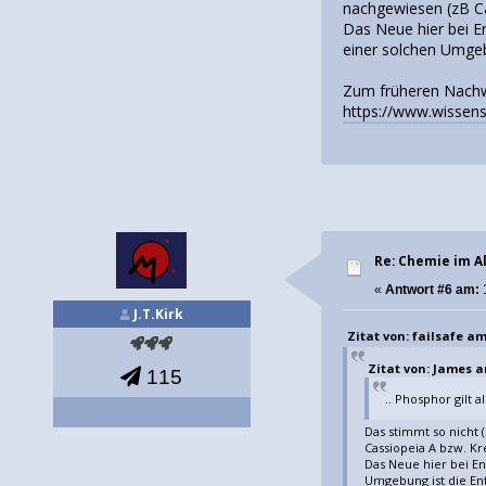
nachgewiesen (zB Ca
Das Neue hier bei 
einer solchen Umgeb
Zum früheren Nach
https://www.wissen
Re: Chemie im Al
«
Antwort #6 am:
J.T.Kirk
Zitat von: failsafe am 
Zitat von: James am
115
.. Phosphor gilt 
Das stimmt so nicht
Cassiopeia A bzw. Kr
Das Neue hier bei E
Umgebung ist die En