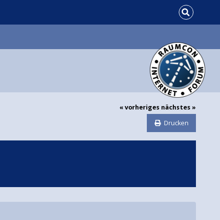
« vorheriges
nächstes »
Drucken