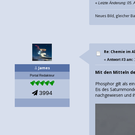
«
Letzte Änderung: 05. 
Neues Bild, gleicher Ba
Re: Chemie im Al
«
Antwort #3 am:
James
Mit den Mitteln d
Portal Redakteur
Phosphor gilt als e
Eis des Saturnmonde
3994
nachgewiesen und ihr