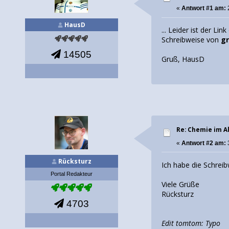
«
Antwort #1 am:
HausD
... Leider ist der Lin
Schreibweise von
g
14505
Gruß, HausD
Re: Chemie im Al
«
Antwort #2 am:
Rücksturz
Ich habe die Schrei
Portal Redakteur
Viele Grüße
Rücksturz
4703
Edit tomtom: Typo