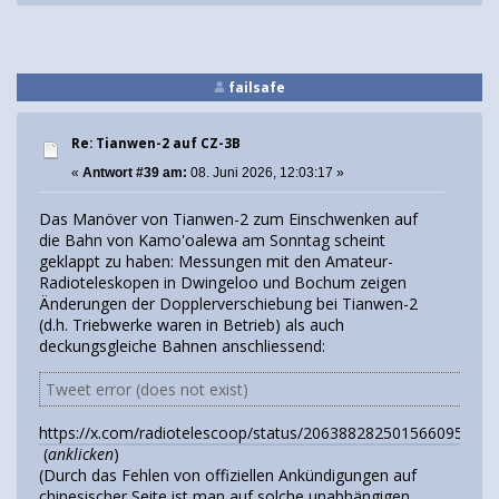
failsafe
Re: Tianwen-2 auf CZ-3B
«
Antwort #39 am:
08. Juni 2026, 12:03:17 »
Das Manöver von Tianwen-2 zum Einschwenken auf
die Bahn von Kamo'oalewa am Sonntag scheint
geklappt zu haben: Messungen mit den Amateur-
Radioteleskopen in Dwingeloo und Bochum zeigen
Änderungen der Dopplerverschiebung bei Tianwen-2
(d.h. Triebwerke waren in Betrieb) als auch
deckungsgleiche Bahnen anschliessend:
Tweet error (does not exist)
https://x.com/radiotelescoop/status/2063882825015660959/ph
(
anklicken
)
(Durch das Fehlen von offiziellen Ankündigungen auf
chinesischer Seite ist man auf solche unabhängigen