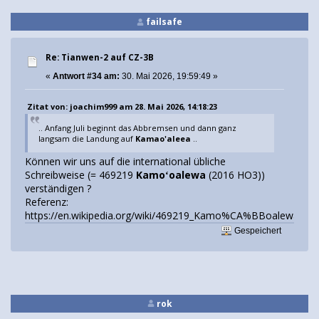
failsafe
Re: Tianwen-2 auf CZ-3B
«
Antwort #34 am:
30. Mai 2026, 19:59:49 »
Zitat von: joachim999 am 28. Mai 2026, 14:18:23
.. Anfang Juli beginnt das Abbremsen und dann ganz
langsam die Landung auf
Kamao'aleea
..
Können wir uns auf die international übliche
Schreibweise (= 469219
Kamoʻoalewa
(2016 HO3))
verständigen ?
Referenz:
https://en.wikipedia.org/wiki/469219_Kamo%CA%BBoalewa
Gespeichert
rok