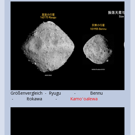
Größenvergleich - Ryugu - Bennu
- Itokawa -
Kamoʻoalewa