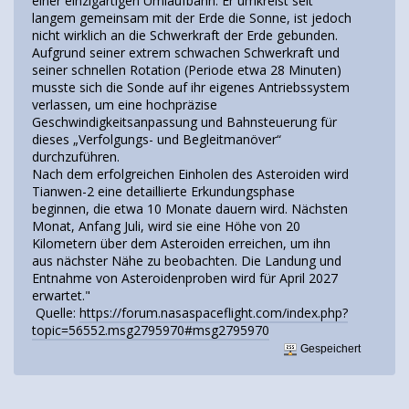
einer einzigartigen Umlaufbahn. Er umkreist seit
langem gemeinsam mit der Erde die Sonne, ist jedoch
nicht wirklich an die Schwerkraft der Erde gebunden.
Aufgrund seiner extrem schwachen Schwerkraft und
seiner schnellen Rotation (Periode etwa 28 Minuten)
musste sich die Sonde auf ihr eigenes Antriebssystem
verlassen, um eine hochpräzise
Geschwindigkeitsanpassung und Bahnsteuerung für
dieses „Verfolgungs- und Begleitmanöver“
durchzuführen.
Nach dem erfolgreichen Einholen des Asteroiden wird
Tianwen-2 eine detaillierte Erkundungsphase
beginnen, die etwa 10 Monate dauern wird. Nächsten
Monat, Anfang Juli, wird sie eine Höhe von 20
Kilometern über dem Asteroiden erreichen, um ihn
aus nächster Nähe zu beobachten. Die Landung und
Entnahme von Asteroidenproben wird für April 2027
erwartet."
Quelle:
https://forum.nasaspaceflight.com/index.php?
topic=56552.msg2795970#msg2795970
Gespeichert