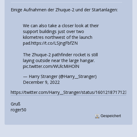
Einige Aufnahmen der Zhuque-2 und der Startanlagen:
We can also take a closer look at their
support buildings just over two
kilometres northwest of the launch
pad.
https://t.co/LSJngFbfZN
The Zhuque-2 pathfinder rocket is still
laying outside near the large hangar.
pic.twitter.com/WUlcMiHOlN
— Harry Stranger (@Harry__Stranger)
December 9, 2022
https://twitter.com/Harry__Stranger/status/1601218717123153
Gruß
roger50
Gespeichert