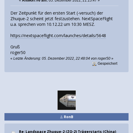
«
Antwort #6 am:
05. Dezember 2022, 21:15:47 »
Der Zeitpunkt für den ersten Start (-versuch) der
Zhuque-2 scheint jetzt festzustehen. NextSpaceFlight
u.a. sprechen vom 10.12.22 um 10:30 MESZ.
https://nextspaceflight.com/launches/details/5648
Gruß
roger50
«
Letzte Änderung: 05. Dezember 2022, 22:48:04 von roger50
»
Gespeichert
RonB
Re: Landspace Zhuque-2 (ZQ-2) Trägerstarts (China)