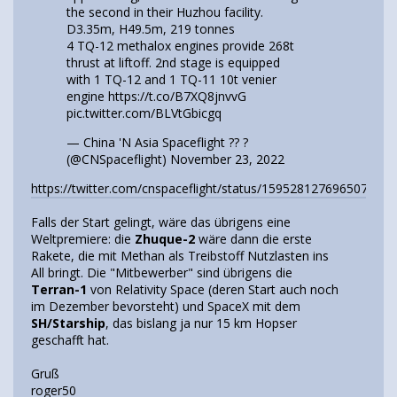
the second in their Huzhou facility.
D3.35m, H49.5m, 219 tonnes
4 TQ-12 methalox engines provide 268t
thrust at liftoff. 2nd stage is equipped
with 1 TQ-12 and 1 TQ-11 10t venier
engine
https://t.co/B7XQ8jnvvG
pic.twitter.com/BLVtGbicgq
— China 'N Asia Spaceflight ?? ?️
(@CNSpaceflight)
November 23, 2022
https://twitter.com/cnspaceflight/status/1595281276965072896
Falls der Start gelingt, wäre das übrigens eine
Weltpremiere: die
Zhuque-2
wäre dann die erste
Rakete, die mit Methan als Treibstoff Nutzlasten ins
All bringt. Die "Mitbewerber" sind übrigens die
Terran-1
von Relativity Space (deren Start auch noch
im Dezember bevorsteht) und SpaceX mit dem
SH/Starship
, das bislang ja nur 15 km Hopser
geschafft hat.
Gruß
roger50