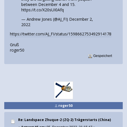
between December 4 and 15.
https://t.co/X20sUI0Afq
— Andrew Jones (@AJ_FI)
December 2,
2022
https://twitter.com/AJ_FI/status/1598662753492914178
Gruß
roger50
Gespeichert
roger50
Re: Landspace Zhuque-2 (ZQ-2) Trägerstarts (China)