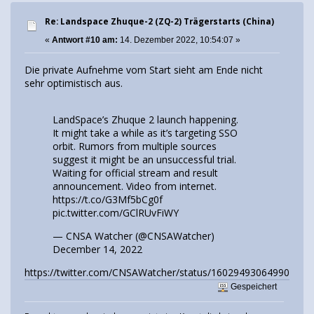
Re: Landspace Zhuque-2 (ZQ-2) Trägerstarts (China)
«
Antwort #10 am:
14. Dezember 2022, 10:54:07 »
Die private Aufnehme vom Start sieht am Ende nicht
sehr optimistisch aus.
LandSpace’s Zhuque 2 launch happening.
It might take a while as it’s targeting SSO
orbit. Rumors from multiple sources
suggest it might be an unsuccessful trial.
Waiting for official stream and result
announcement. Video from internet.
https://t.co/G3Mf5bCg0f
pic.twitter.com/GClRUvFiWY
— CNSA Watcher (@CNSAWatcher)
December 14, 2022
https://twitter.com/CNSAWatcher/status/160294930649909657
Gespeichert