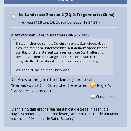
Axel_F
Re: Landspace Zhuque-2 (ZQ-2) Trägerstarts (China)
«
Antwort #16 am:
14. Dezember 2022, 13:24:23 »
Zitat von: RonB am 14. Dezember 2022, 12:22:59
Erstaunlicherweise hast Du ein anderess Startvideo, dass
sich von meinem unterscheidet. Auf deinem Video ist der
Starttag und die Uhrzeit zu lesen und die Starthalterung
bereits vor dem Start angeklappt. Bei dem von mir
eingestellten Link klappt sie während des Starts weg.
Welches ist das heutige Startvideo?
Die Antwort liegt im Titel deines geposteten
"Startvideos". CG = Computer Generated
Roger's
Startvideo ist das echte.
Gespeichert
"Denn ein Schiff erschaffen heißt nicht die Segel hissen, die
Nägel schmieden, die Sterne lesen, sondern die Freude am Meer
wachrufen." (Antoine de Saint-Exupéry)