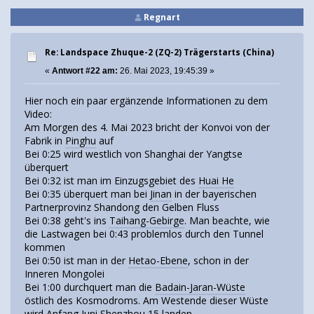
Regnart
Re: Landspace Zhuque-2 (ZQ-2) Trägerstarts (China)
«
Antwort #22 am:
26. Mai 2023, 19:45:39 »
Hier noch ein paar ergänzende Informationen zu dem
Video:
Am Morgen des 4. Mai 2023 bricht der Konvoi von der
Fabrik in
Pinghu
auf
Bei 0:25 wird westlich von Shanghai der Yangtse
überquert
Bei 0:32 ist man im Einzugsgebiet des
Huai He
Bei 0:35 überquert man bei
Jinan
in der bayerischen
Partnerprovinz Shandong den Gelben Fluss
Bei 0:38 geht's ins
Taihang-Gebirge
. Man beachte, wie
die Lastwagen bei 0:43 problemlos durch den Tunnel
kommen
Bei 0:50 ist man in der
Hetao-Ebene
, schon in der
Inneren Mongolei
Bei 1:00 durchquert man die
Badain-Jaran-Wüste
östlich des Kosmodroms. Am Westende dieser Wüste
wird Anfang Juni Shenzhou 15 landen