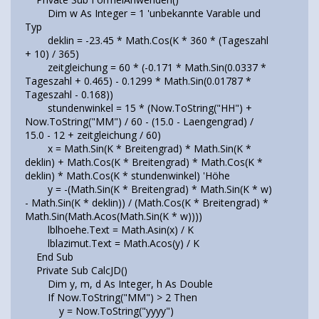
Dim w As Integer = 1 'unbekannte Varable und
Typ
deklin = -23.45 * Math.Cos(K * 360 * (Tageszahl
+ 10) / 365)
zeitgleichung = 60 * (-0.171 * Math.Sin(0.0337 *
Tageszahl + 0.465) - 0.1299 * Math.Sin(0.01787 *
Tageszahl - 0.168))
stundenwinkel = 15 * (Now.ToString("HH") +
Now.ToString("MM") / 60 - (15.0 - Laengengrad) /
15.0 - 12 + zeitgleichung / 60)
x = Math.Sin(K * Breitengrad) * Math.Sin(K *
deklin) + Math.Cos(K * Breitengrad) * Math.Cos(K *
deklin) * Math.Cos(K * stundenwinkel) 'Höhe
y = -(Math.Sin(K * Breitengrad) * Math.Sin(K * w)
- Math.Sin(K * deklin)) / (Math.Cos(K * Breitengrad) *
Math.Sin(Math.Acos(Math.Sin(K * w))))
lblhoehe.Text = Math.Asin(x) / K
lblazimut.Text = Math.Acos(y) / K
End Sub
Private Sub CalcJD()
Dim y, m, d As Integer, h As Double
If Now.ToString("MM") > 2 Then
y = Now.ToString("yyyy")