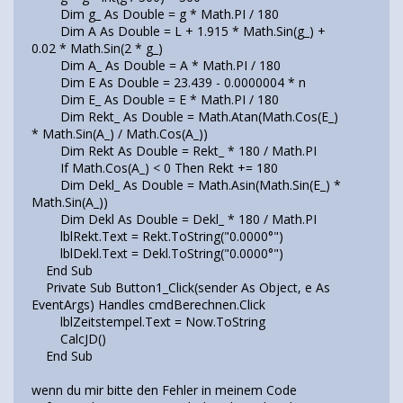
Dim g_ As Double = g * Math.PI / 180
Dim A As Double = L + 1.915 * Math.Sin(g_) +
0.02 * Math.Sin(2 * g_)
Dim A_ As Double = A * Math.PI / 180
Dim E As Double = 23.439 - 0.0000004 * n
Dim E_ As Double = E * Math.PI / 180
Dim Rekt_ As Double = Math.Atan(Math.Cos(E_)
* Math.Sin(A_) / Math.Cos(A_))
Dim Rekt As Double = Rekt_ * 180 / Math.PI
If Math.Cos(A_) < 0 Then Rekt += 180
Dim Dekl_ As Double = Math.Asin(Math.Sin(E_) *
Math.Sin(A_))
Dim Dekl As Double = Dekl_ * 180 / Math.PI
lblRekt.Text = Rekt.ToString("0.0000°")
lblDekl.Text = Dekl.ToString("0.0000°")
End Sub
Private Sub Button1_Click(sender As Object, e As
EventArgs) Handles cmdBerechnen.Click
lblZeitstempel.Text = Now.ToString
CalcJD()
End Sub
wenn du mir bitte den Fehler in meinem Code