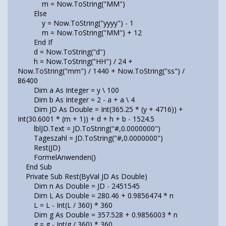
m = Now.ToString("MM")
Else
y = Now.ToString("yyyy") - 1
m = Now.ToString("MM") + 12
End If
d = Now.ToString("d")
h = Now.ToString("HH") / 24 +
Now.ToString("mm") / 1440 + Now.ToString("ss") /
86400
Dim a As Integer = y \ 100
Dim b As Integer = 2 - a + a \ 4
Dim JD As Double = Int(365.25 * (y + 4716)) +
Int(30.6001 * (m + 1)) + d + h + b - 1524.5
lblJD.Text = JD.ToString("#,0.0000000")
Tageszahl = JD.ToString("#,0.0000000")
Rest(JD)
FormelAnwenden()
End Sub
Private Sub Rest(ByVal JD As Double)
Dim n As Double = JD - 2451545
Dim L As Double = 280.46 + 0.9856474 * n
L = L - Int(L / 360) * 360
Dim g As Double = 357.528 + 0.9856003 * n
g = g - Int(g / 360) * 360