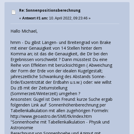
Re: Sonnenpositionsberechnung
«
Antwort #1 am:
10. April 2022, 09:23:46 »
Hallo Michael,
hmm - Du gibst Längen- und Breitengrad von Brake
mit einer Genauigkeit von 14 Stellen hinter dem
Komma an; ist das die Genauigkeit, die Dir bei den
Ergebnissen vorschwebt ? Dann müsstest Du eine
Reihe von Effekten mit berücksichtigen ( Abweichung
der Form der Erde von der idealen Kugelgestalt;
jahreszeitliche Schwankung des Abstands Sonne-
Erde/Exzentrizität der Erdbahn u.s.w.) oder: wie willst
Du zB mit der Zeitumstellung
(Sommerzeit/Winterzeit) umgehen ?
Ansonsten: Gugel ist Dein Freund: kurze Suche ergab
folgenden Link auf Sonnenhöhenberechnung per
Tabellenkalkulation mit allen zugehörigen Formeln:
http://www.geoastro.de/SME/tk/index.htm
"Sonnenhoehe mit Tabellenkalkulation - Physik und
Astronomie
Berechnung von Sonnenhoehe und Azimut mit