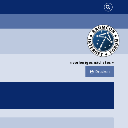
« vorheriges
nächstes »
Drucken