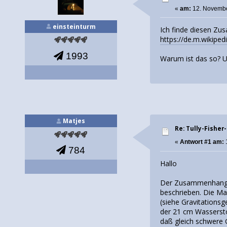
«
am:
12. Novembe
einsteinturm
Ich finde diesen Z
https://de.m.wikiped
1993
Warum ist das so? 
Matjes
Re: Tully-Fishe
«
Antwort #1 am:
784
Hallo
Der Zusammenhang zw
beschrieben. Die Ma
(siehe Gravitations
der 21 cm Wassersto
daß gleich schwere G