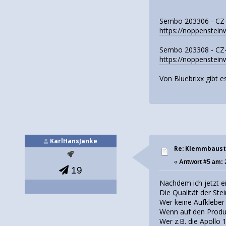
Sembo 203306 - CZ-
https://noppenstein
Sembo 203308 - CZ-
https://noppenstein
Von Bluebrixx gibt e
KarlHansJanke
Re: Klemmbaust
«
Antwort #5 am:
19
Nachdem ich jetzt e
Die Qualität der St
Wer keine Aufkleber
Wenn auf den Produkt
Wer z.B. die Apollo