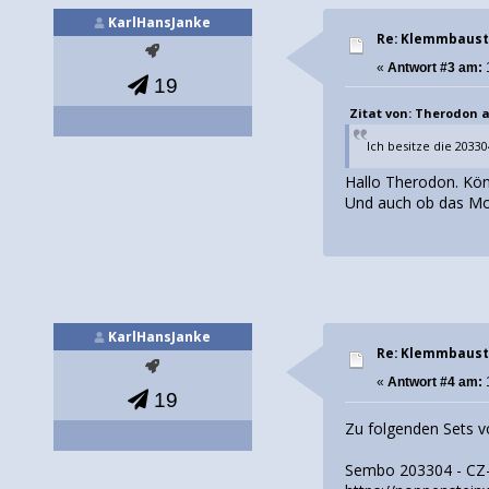
KarlHansJanke
Re: Klemmbaust
«
Antwort #3 am:
1
19
Zitat von: Therodon am
Ich besitze die 2033
Hallo Therodon. Kön
Und auch ob das Mode
KarlHansJanke
Re: Klemmbaust
«
Antwort #4 am:
19
Zu folgenden Sets v
Sembo 203304 - CZ