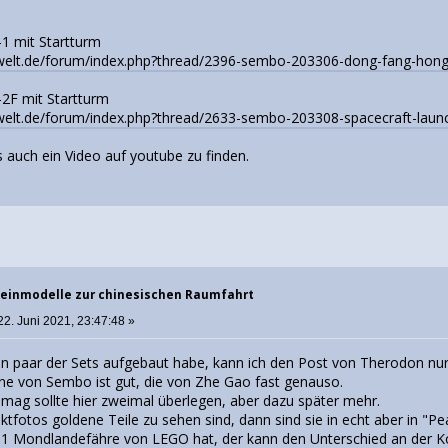
1 mit Startturm
welt.de/forum/index.php?thread/2396-sembo-203306-dong-fang-hong-s
2F mit Startturm
welt.de/forum/index.php?thread/2633-sembo-203308-spacecraft-launc
s auch ein Video auf youtube zu finden.
einmodelle zur chinesischen Raumfahrt
22. Juni 2021, 23:47:48 »
in paar der Sets aufgebaut habe, kann ich den Post von Therodon nur
eine von Sembo ist gut, die von Zhe Gao fast genauso.
 mag sollte hier zweimal überlegen, aber dazu später mehr.
fotos goldene Teile zu sehen sind, dann sind sie in echt aber in "Pea
 11 Mondlandefähre von LEGO hat, der kann den Unterschied an der K