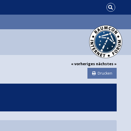
« vorheriges
nächstes »
Drucken