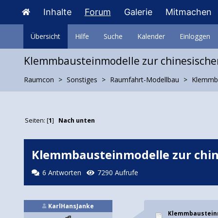
Inhalte
Forum
Galerie
Mitmachen
Übersicht
Hilfe
Suche
Kalender
Einloggen
Klemmbausteinmodelle zur chinesisch
Raumcon
Sonstiges
Raumfahrt-Modellbau
Klemmba
Seiten: [
1
]
Nach unten
Klemmbausteinmodelle zur chi
6 Antworten
7290 Aufrufe
KarlHansJanke
Klemmbausteinm