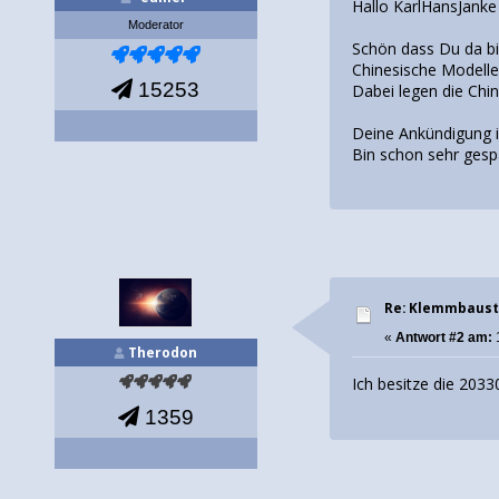
Hallo KarlHansJan
Moderator
Schön dass Du da bi
Chinesische Modelle
15253
Dabei legen die Chine
Deine Ankündigung is
Bin schon sehr gesp
Re: Klemmbaust
«
Antwort #2 am:
Therodon
Ich besitze die 203
1359