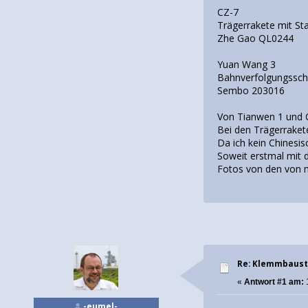
CZ-7
Trägerrakete mit Sta
Zhe Gao QL0244
Yuan Wang 3
Bahnverfolgungsschi
Sembo 203016
Von Tianwen 1 und C
Bei den Trägerrakete
Da ich kein Chinesi
Soweit erstmal mit d
Fotos von den von m
Re: Klemmbaust
«
Antwort #1 am:
-eumel-