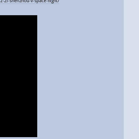
-2f-shenzhou-v-space-flight/