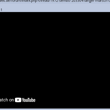
welt.de/forum/index.php?thread/1972-sembo-203304-langer-marsch-cz
-1