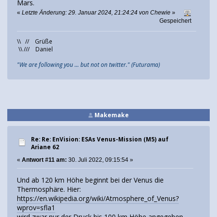
Mars.
«
Letzte Änderung: 29. Januar 2024, 21:24:24 von Chewie
»
Gespeichert
\\ // Grüße
\\ /// Daniel
"We are following you ... but not on twitter." (Futurama)
Makemake
Re: Re: EnVision: ESAs Venus-Mission (M5) auf
Ariane 62
«
Antwort #11 am:
30. Juli 2022, 09:15:54 »
Und ab 120 km Höhe beginnt bei der Venus die
Thermosphäre. Hier:
https://en.wikipedia.org/wiki/Atmosphere_of_Venus?
wprov=sfla1
wird zwar nur der Druck bis 100 km Höhe angegeben,