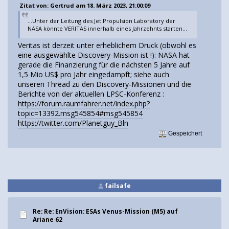
Zitat von: Gertrud am 18. März 2023, 21:00:09
...Unter der Leitung des Jet Propulsion Laboratory der
NASA könnte VERITAS innerhalb eines Jahrzehnts starten...
Veritas ist derzeit unter erheblichem Druck (obwohl es
eine ausgewählte Discovery-Mission ist !): NASA hat
gerade die Finanzierung für die nächsten 5 Jahre auf
1,5 Mio US$ pro Jahr eingedampft; siehe auch
unseren Thread zu den Discovery-Missionen und die
Berichte von der aktuellen LPSC-Konferenz :
https://forum.raumfahrer.net/index.php?
topic=13392.msg545854#msg545854
https://twitter.com/Planetguy_Bln
Gespeichert
failsafe
Re: Re: EnVision: ESAs Venus-Mission (M5) auf
Ariane 62