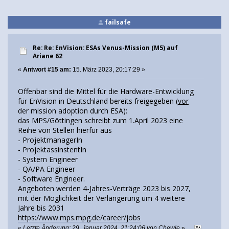
failsafe
Re: Re: EnVision: ESAs Venus-Mission (M5) auf
Ariane 62
«
Antwort #15 am:
15. März 2023, 20:17:29 »
Offenbar sind die Mittel für die Hardware-Entwicklung
für EnVision in Deutschland bereits freigegeben (
vor
der mission adoption durch ESA):
das MPS/Göttingen schreibt zum 1.April 2023 eine
Reihe von Stellen hierfür aus
- ProjektmanagerIn
- ProjektassinstentIn
- System Engineer
- QA/PA Engineer
- Software Engineer.
Angeboten werden 4-Jahres-Verträge 2023 bis 2027,
mit der Möglichkeit der Verlängerung um 4 weitere
Jahre bis 2031
https://www.mps.mpg.de/career/jobs
«
Letzte Änderung: 29. Januar 2024, 21:24:06 von Chewie
»