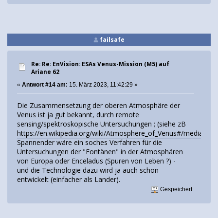
failsafe
Re: Re: EnVision: ESAs Venus-Mission (M5) auf
Ariane 62
«
Antwort #14 am:
15. März 2023, 11:42:29 »
Die Zusammensetzung der oberen Atmosphäre der
Venus ist ja gut bekannt, durch remote
sensing/spektroskopische Untersuchungen ; (siehe zB
https://en.wikipedia.org/wiki/Atmosphere_of_Venus#/media/Fil
Spannender wäre ein soches Verfahren für die
Untersuchungen der "Fontänen" in der Atmosphären
von Europa oder Enceladus (Spuren von Leben ?) -
und die Technologie dazu wird ja auch schon
entwickelt (einfacher als Lander).
Gespeichert