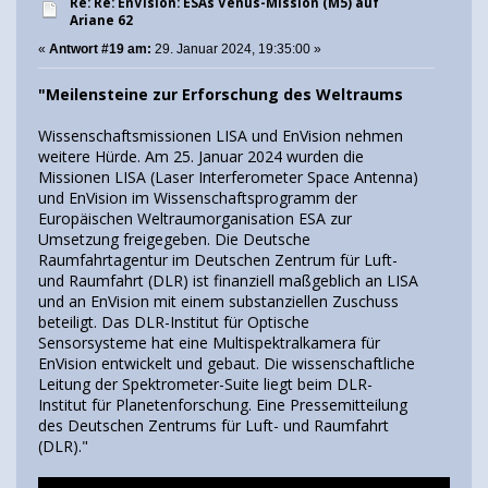
Re: Re: EnVision: ESAs Venus-Mission (M5) auf
Ariane 62
«
Antwort #19 am:
29. Januar 2024, 19:35:00 »
"Meilensteine zur Erforschung des Weltraums
Wissenschaftsmissionen LISA und EnVision nehmen
weitere Hürde. Am 25. Januar 2024 wurden die
Missionen LISA (Laser Interferometer Space Antenna)
und EnVision im Wissenschaftsprogramm der
Europäischen Weltraumorganisation ESA zur
Umsetzung freigegeben. Die Deutsche
Raumfahrtagentur im Deutschen Zentrum für Luft-
und Raumfahrt (DLR) ist finanziell maßgeblich an LISA
und an EnVision mit einem substanziellen Zuschuss
beteiligt. Das DLR-Institut für Optische
Sensorsysteme hat eine Multispektralkamera für
EnVision entwickelt und gebaut. Die wissenschaftliche
Leitung der Spektrometer-Suite liegt beim DLR-
Institut für Planetenforschung. Eine Pressemitteilung
des Deutschen Zentrums für Luft- und Raumfahrt
(DLR)."