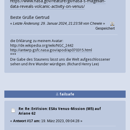
https://www.nasa.gov/feature/jpl/nasa-s-magellan-
data-reveals-volcanic-activity-on-venus/
Beste Grüße Gertrud
«
Letzte Änderung: 29. Januar 2024, 21:23:58 von Chewie
»
Gespeichert
die Erklärung zu meinem Avatar:
http://de.wikipedia.org/wiki/NGC_2442
http://antwrp.gsfc.nasa.gov/apod/ap070315.html
***
Die Gabe des Staunens lässt uns die Welt aufgeschlossener
sehen und ihre Wunder würdigen. (Richard Henry Lee)
failsafe
Re: Re: EnVision: ESAs Venus-Mission (M5) auf
Ariane 62
«
Antwort #17 am:
19. März 2023, 09:04:28 »