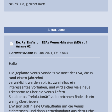
Neues Bild, gleicher Bart!
HAL 9000
Re: Re: EnVision: ESAs Venus-Mission (M5) auf
Ariane 62
«
Antwort #2 am:
19. Juni 2021, 17:16:54 »
Hallo
Die geplante Venus Sonde "EnVision" der ESA, die in
rund einem Jahrzehnt
verwirklicht werden soll, ist zweifellos ein
interessantes Vorhaben, und wird sicher viele neue
Erkenntnisse über die Venus liefern.
Sie aber als "relolutionär" zu bezeichnen finde ich ein
wenig übertrieben.
EnVision soll in eine Umlaufbahn um die Venus
einbremsen, und dann Fernerkundung aus dem Orbit