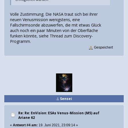
Volle Zustimmung. Die NASA traut sich bei ihrer
neuen Venusmission wenigstens, eine
Fallschirmsonde abzuwerfen, die mit etwas Glück
auch noch ein paar Minuten von der Oberfläche
funken könnte, siehe Thread zum Discovery-
Programm.
Gespeichert
Sensei
Re: Re: EnVision: ESAs Venus-Mission (M5) auf
Ariane 62
«
Antwort #4 am:
19. Juni 2021, 23:09:14 »