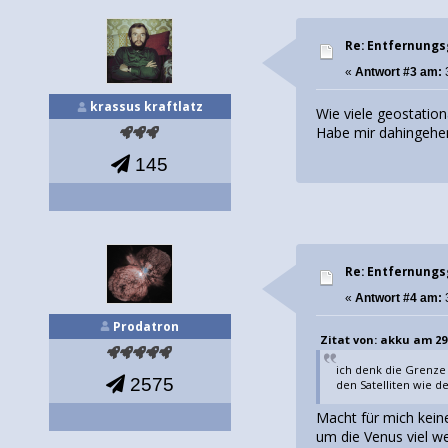
Re: Entfernung
«
Antwort #3 am:
krassus kraftlatz
Wie viele geostation
Habe mir dahingehe
145
Re: Entfernung
«
Antwort #4 am:
Prodatron
Zitat von: akku am 29.
ich denk die Grenze 
2575
den Satelliten wie 
Macht für mich kein
um die Venus viel we