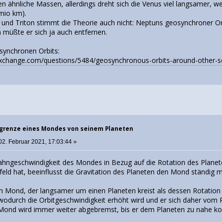
 ähnliche Massen, allerdings dreht sich die Venus viel langsamer, we
5mio km).
 und Triton stimmt die Theorie auch nicht: Neptuns geosynchroner Orb
 müßte er sich ja auch entfernen.
"synchronen Orbits:
kexchange.com/questions/5484/geosynchronous-orbits-around-other-s
sgrenze eines Mondes von seinem Planeten
02. Februar 2021, 17:03:44 »
hngeschwindigkeit des Mondes in Bezug auf die Rotation des Planete
feld hat, beeinflusst die Gravitation des Planeten den Mond ständig 
n Mond, der langsamer um einen Planeten kreist als dessen Rotation i
wodurch die Orbitgeschwindigkeit erhöht wird und er sich daher vom P
Mond wird immer weiter abgebremst, bis er dem Planeten zu nahe k