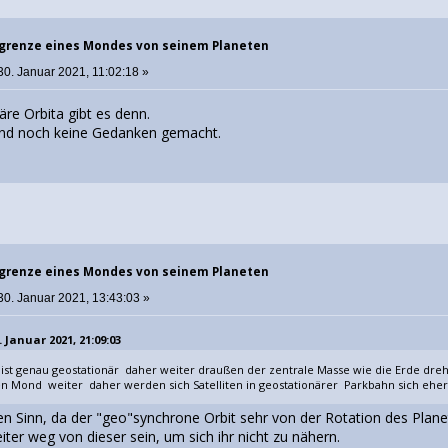
sgrenze eines Mondes von seinem Planeten
30. Januar 2021, 11:02:18 »
äre Orbita gibt es denn.
nd noch keine Gedanken gemacht.
sgrenze eines Mondes von seinem Planeten
30. Januar 2021, 13:43:03 »
 Januar 2021, 21:09:03
ist genau geostationär daher weiter draußen der zentrale Masse wie die Erde dreht
den Mond weiter daher werden sich Satelliten in geostationärer Parkbahn sich ehe
en Sinn, da der "geo"synchrone Orbit sehr von der Rotation des Pla
iter weg von dieser sein, um sich ihr nicht zu nähern.