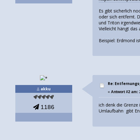
Es gibt sicherlich 
oder sich entfernt.
und Triton irgendw
Vielleicht hängt da
Beispiel: Erdmond i
Re: Entfernung
akku
«
Antwort #2 am:
ich denk die Grenze 
1186
Umlaufbahn gibt Ene