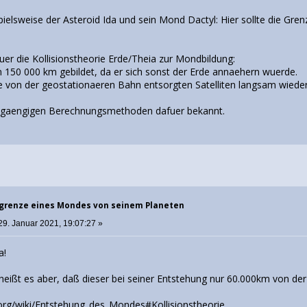
elsweise der Asteroid Ida und sein Mond Dactyl: Hier sollte die Gren
 fuer die Kollisionstheorie Erde/Theia zur Mondbildung:
n 150 000 km gebildet, da er sich sonst der Erde annaehern wuerde.
e von der geostationaeren Bahn entsorgten Satelliten langsam wieder 
ne gaengigen Berechnungsmethoden dafuer bekannt.
sgrenze eines Mondes von seinem Planeten
29. Januar 2021, 19:07:27 »
a!
eißt es aber, daß dieser bei seiner Entstehung nur 60.000km von der 
a.org/wiki/Entstehung_des_Mondes#Kollisionstheorie