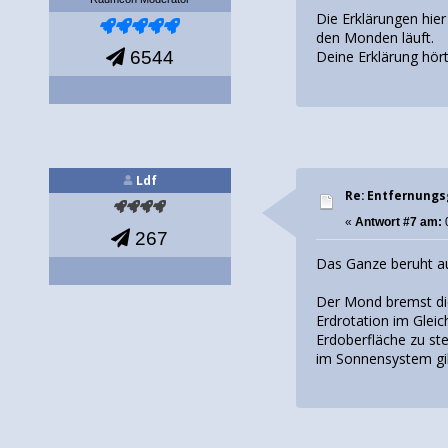
Die Erklärungen hier
den Monden läuft.
6544
Deine Erklärung hört
Ldf
Re: Entfernung
«
Antwort #7 am:
267
Das Ganze beruht au
Der Mond bremst die
Erdrotation im Glei
Erdoberfläche zu ste
im Sonnensystem gib