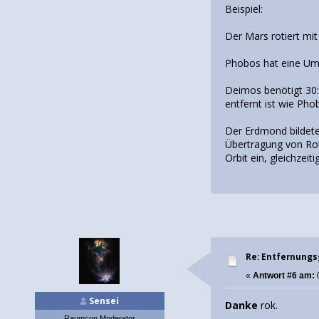
Beispiel:
Der Mars rotiert mit
Phobos hat eine Umla
Deimos benötigt 30:
entfernt ist wie Pho
Der Erdmond bildete
Übertragung von Ro
Orbit ein, gleichzei
Re: Entfernung
«
Antwort #6 am:
Sensei
Danke
rok.
Raumcon Moderator