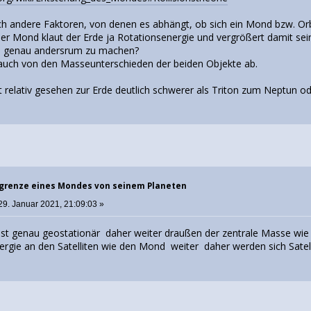
noch andere Faktoren, von denen es abhängt, ob sich ein Mond bzw. O
 Der Mond klaut der Erde ja Rotationsenergie und vergrößert damit s
ie genau andersrum zu machen?
s auch von den Masseunterschieden der beiden Objekte ab.
st relativ gesehen zur Erde deutlich schwerer als Triton zum Neptun
sgrenze eines Mondes von seinem Planeten
29. Januar 2021, 21:09:03 »
ist genau geostationär daher weiter draußen der zentrale Masse wie di
rgie an den Satelliten wie den Mond weiter daher werden sich Satell