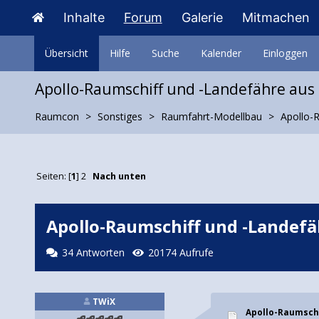
Inhalte
Forum
Galerie
Mitmachen
Übersicht
Hilfe
Suche
Kalender
Einloggen
Apollo-Raumschiff und -Landefähre au
Raumcon
Sonstiges
Raumfahrt-Modellbau
Apollo-
Seiten: [
1
]
2
Nach unten
Apollo-Raumschiff und -Landef
34 Antworten
20174 Aufrufe
TWiX
Apollo-Raumsch