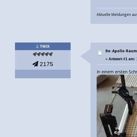
Aktuelle Meldungen au
TWiX
Re: Apollo-Rau
«
Antwort #1 am:
1
2175
In einem ersten Sch