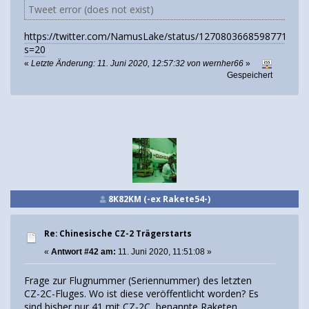
Tweet error (does not exist)
https://twitter.com/NamusLake/status/1270803668598771715?
s=20
«
Letzte Änderung: 11. Juni 2020, 12:57:32 von wernher66
»
Gespeichert
8K82KM (-ex Rakete54-)
Re: Chinesische CZ-2 Trägerstarts
«
Antwort #42 am:
11. Juni 2020, 11:51:08 »
Frage zur Flugnummer (Seriennummer) des letzten
CZ-2C-Fluges. Wo ist diese veröffentlicht worden? Es
sind bisher nur 41 mit CZ-2C benannte Raketen