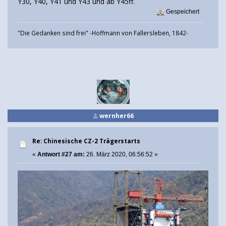
Y30, Y40, Y41 und Y43 und ab Y45ff.
Gespeichert
"Die Gedanken sind frei" -Hoffmann von Fallersleben, 1842-
wernher66
Re: Chinesische CZ-2 Trägerstarts
«
Antwort #27 am:
26. März 2020, 06:56:52 »