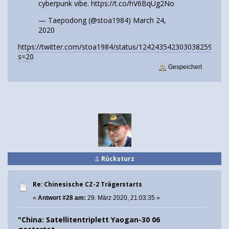
cyberpunk vibe.
https://t.co/hV6BqUg2No
— Taepodong (@stoa1984)
March 24,
2020
https://twitter.com/stoa1984/status/1242435423030382594?
s=20
Gespeichert
Rücksturz
Re: Chinesische CZ-2 Trägerstarts
«
Antwort #28 am:
29. März 2020, 21:03:35 »
"China: Satellitentriplett Yaogan-30 06