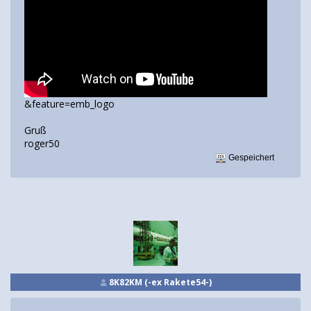
&feature=emb_logo
Gruß
roger50
Gespeichert
8K82KM (-ex Rakete54-)