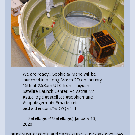
We are ready... Sophie & Marie will be
launched in a Long March 2D on January
15th at 2.53am UTC from Taiyuan
Satellite Launch Center. Ad Astra! ??️?️
#satellogic
#satellites
#sophiemarie
#sophiegermain
#mariecurie
pic.twitter.com/YsDYQzr1FE
— Satellogic (@Satellogic)
January 13,
2020
https://twitter.com/Satellogic/status/1216723873925824513