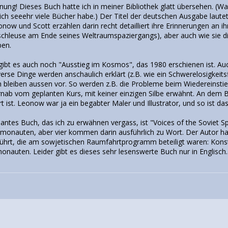
ung! Dieses Buch hatte ich in meiner Bibliothek glatt übersehen. (Wa
ich seeehr viele Bücher habe.) Der Titel der deutschen Ausgabe laute
ow und Scott erzählen darin recht detailliert ihre Erinnerungen an ih
tschleuse am Ende seines Weltraumspaziergangs), aber auch wie sie 
en.
ibt es auch noch "Ausstieg im Kosmos", das 1980 erschienen ist. Auch
rse Dinge werden anschaulich erklärt (z.B. wie ein Schwerelosigkeits
 bleiben aussen vor. So werden z.B. die Probleme beim Wiedereinstieg
ernab vom geplanten Kurs, mit keiner einzigen Silbe erwähnt. An dem B
rt ist. Leonow war ja ein begabter Maler und Illustrator, und so ist da
ssantes Buch, das ich zu erwähnen vergass, ist "Voices of the Soviet
monauten, aber vier kommen darin ausführlich zu Wort. Der Autor ha
führt, die am sowjetischen Raumfahrtprogramm beteiligt waren: Konst
nauten. Leider gibt es dieses sehr lesenswerte Buch nur in Englisch.