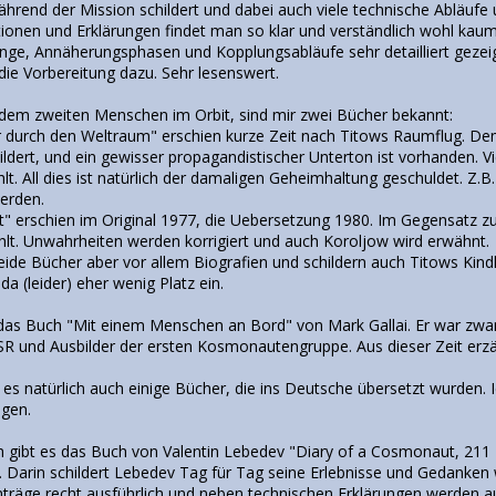
hrend der Mission schildert und dabei auch viele technische Abläufe und 
trationen und Erklärungen findet man so klar und verständlich wohl ka
ge, Annäherungsphasen und Kopplungsabläufe sehr detailliert gezeigt
die Vorbereitung dazu. Sehr lesenswert.
dem zweiten Menschen im Orbit, sind mir zwei Bücher bekannt:
r durch den Weltraum" erschien kurze Zeit nach Titows Raumflug. D
ldert, und ein gewisser propagandistischer Unterton ist vorhanden. V
lt. All dies ist natürlich der damaligen Geheimhaltung geschuldet. Z.B
werden.
t" erschien im Original 1977, die Uebersetzung 1980. Im Gegensatz zu
hlt. Unwahrheiten werden korrigiert und auch Koroljow wird erwähnt.
beide Bücher aber vor allem Biografien und schildern auch Titows Kin
a (leider) eher wenig Platz ein.
t das Buch "Mit einem Menschen an Bord" von Mark Gallai. Er war zwa
SR und Ausbilder der ersten Kosmonautengruppe. Aus dieser Zeit erzäh
t es natürlich auch einige Bücher, die ins Deutsche übersetzt wurden.
agen.
sch gibt es das Buch von Valentin Lebedev "Diary of a Cosmonaut, 2
 Darin schildert Lebedev Tag für Tag seine Erlebnisse und Gedanken 
inträge recht ausführlich und neben technischen Erklärungen werden 