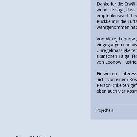
Danke für die Erwähn
wenn sie sagt, dass 
empfehlenswert. Leon
Rückkehr in die Luf
wahrgenommen hab
Von Alexej Leonow g
eingegangen und dive
Unregelmässigkeiten
sibirischen Taiga, f
von Leonow illustrie
Ein weiteres intere
nicht von einem Kos
Persönlichkeiten ge
eben auch vier Kosmo
Pojechali!