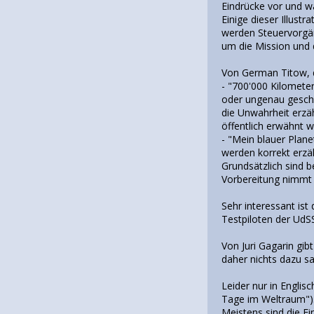
Eindrücke vor und wä
Einige dieser Illus
werden Steuervorgän
um die Mission und 
Von German Titow, 
- "700'000 Kilomete
oder ungenau geschi
die Unwahrheit erzäh
öffentlich erwähnt 
- "Mein blauer Plane
werden korrekt erzä
Grundsätzlich sind 
Vorbereitung nimmt d
Sehr interessant is
Testpiloten der UdS
Von Juri Gagarin gib
daher nichts dazu s
Leider nur in Engli
Tage im Weltraum").
Meistens sind die E