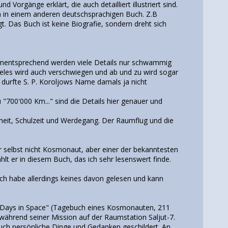
Vorgänge erklärt, die auch detailliert illustriert sind.
um in einem anderen deutschsprachigen Buch. Z.B
. Das Buch ist keine Biografie, sondern dreht sich
ementsprechend werden viele Details nur schwammig
ieles wird auch verschwiegen und ab und zu wird sogar
. durfte S. P. Koroljows Name damals ja nicht
 "700'000 Km..." sind die Details hier genauer und
dheit, Schulzeit und Werdegang. Der Raumflug und die
r selbst nicht Kosmonaut, aber einer der bekanntesten
lt er in diesem Buch, das ich sehr lesenswert finde.
 Ich habe allerdings keines davon gelesen und kann
11 Days in Space" (Tagebuch eines Kosmonauten, 211
während seiner Mission auf der Raumstation Saljut-7.
auch persönliche Dinge und Gedanken geschildert. An