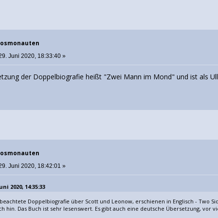
 Kosmonauten
29. Juni 2020, 18:33:40 »
tzung der Doppelbiografie heißt "Zwei Mann im Mond" und ist als Ul
 Kosmonauten
29. Juni 2020, 18:42:01 »
uni 2020, 14:35:33
elbeachtete Doppelbiografie über Scott und Leonow, erschienen in Englisch - Two 
h hin. Das Buch ist sehr lesenswert. Es gibt auch eine deutsche Übersetzung, vor v