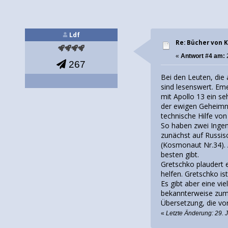
Ldf
Re: Bücher von
«
Antwort #4 am:
267
Bei den Leuten, die
sind lesenswert. Em
mit Apollo 13 ein se
der ewigen Geheimni
technische Hilfe vo
So haben zwei Ingeni
zunächst auf Russi
(Kosmonaut Nr.34). 
besten gibt.
Gretschko plaudert 
helfen. Gretschko i
Es gibt aber eine vi
bekannterweise zum 
Übersetzung, die vor
«
Letzte Änderung: 29. 