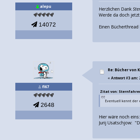
alepu
Herzlichen Dank
Ste
Werde da doch jetz
14072
Einen Bücherthread h
Re: Bücher von
«
Antwort #3 am:
fl67
Zitat von: Sternfahrer 
Eventuell kennt der 
2648
Hier wäre noch eins:
Jurij Usatschjow: 