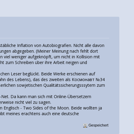
bliche Inflation von Autobiografien. Nicht alle davon
lungen abgegeben. (Meiner Meinung nach fehlt dort
viel weniger aufgeknöpft, um nicht in Kollision mit
cht zum Schreiben über ihre Arbeit neigen und
ischen Leser beglückt. Beide Werke erschienen auf
bahn des Lebens), das des zweiten als Космонавт №34
serlichen sowjetischen Qualitätssicherungsssytem zum
-Net. Da kann man sich mit Online-Übersetzern
rweise nicht viel zu sagen.
in Englisch - Two Sides of the Moon. Beide wollten ja
gibt meines erachtens auch eine deutsche
Gespeichert