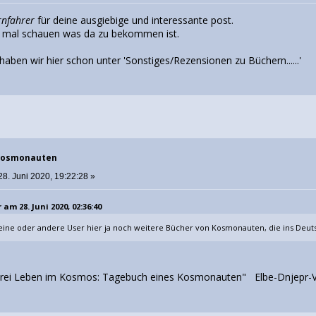
rnfahrer
für deine ausgiebige und interessante post.
t mal schauen was da zu bekommen ist.
aben wir hier schon unter 'Sonstiges/Rezensionen zu Büchern......'
 Kosmonauten
28. Juni 2020, 19:22:28 »
am 28. Juni 2020, 02:36:40
eine oder andere User hier ja noch weitere Bücher von Kosmonauten, die ins Deuts
"Drei Leben im Kosmos: Tagebuch eines Kosmonauten" Elbe-Dnjepr-