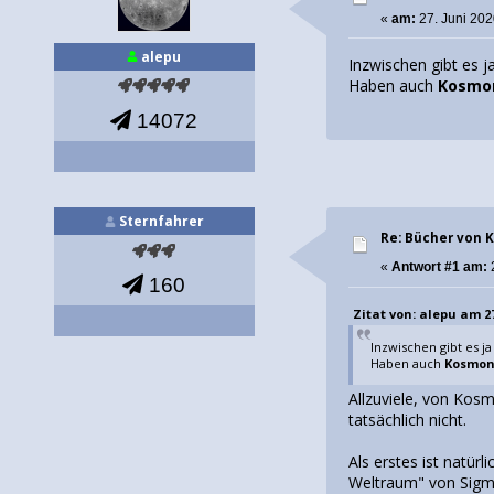
«
am:
27. Juni 202
alepu
Inzwischen gibt es 
Haben auch
Kosmo
14072
Sternfahrer
Re: Bücher von
«
Antwort #1 am:
160
Zitat von: alepu am 27.
Inzwischen gibt es 
Haben auch
Kosmon
Allzuviele, von Kos
tatsächlich nicht.
Als erstes ist natü
Weltraum" von Sigmun