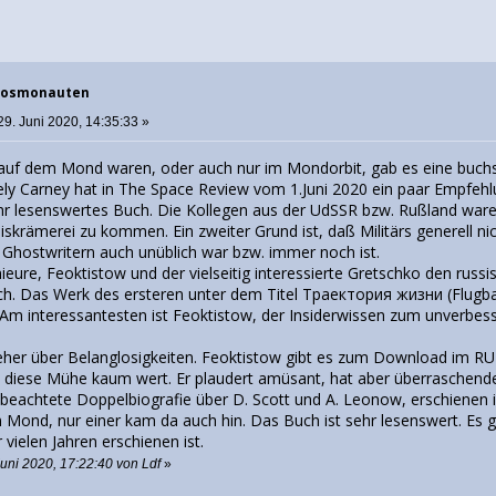
 Kosmonauten
29. Juni 2020, 14:35:33 »
 auf dem Mond waren, oder auch nur im Mondorbit, gab es eine buchstä
ely Carney hat in The Space Review vom 1.Juni 2020 ein paar Empfeh
hr lesenswertes Buch. Die Kollegen aus der UdSSR bzw. Rußland waren 
skrämerei zu kommen. Ein zweiter Grund ist, daß Militärs generell ni
n Ghostwritern auch unüblich war bzw. immer noch ist.
eure, Feoktistow und der vielseitig interessierte Gretschko den russ
sch. Das Werk des ersteren unter dem Titel Траектория жизни (Flug
Am interessantesten ist Feoktistow, der Insiderwissen zum unverbes
eher über Belanglosigkeiten. Feoktistow gibt es zum Download im RU
st diese Mühe kaum wert. Er plaudert amüsant, hat aber überraschende
elbeachtete Doppelbiografie über D. Scott und A. Leonow, erschienen 
Mond, nur einer kam da auch hin. Das Buch ist sehr lesenswert. Es 
 vielen Jahren erschienen ist.
Juni 2020, 17:22:40 von Ldf
»