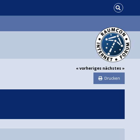
« vorheriges
nächstes »
Drucken