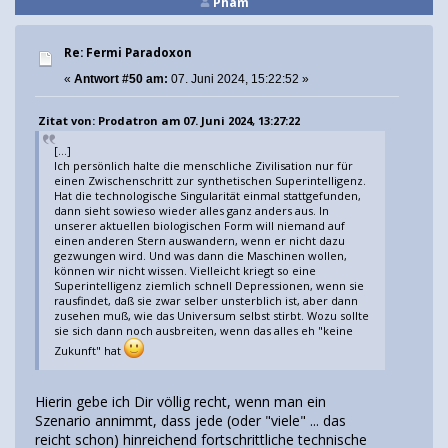
Pham
Re: Fermi Paradoxon
«
Antwort #50 am:
07. Juni 2024, 15:22:52 »
Zitat von: Prodatron am 07. Juni 2024, 13:27:22
[...]
Ich persönlich halte die menschliche Zivilisation nur für
einen Zwischenschritt zur synthetischen Superintelligenz.
Hat die technologische Singularität einmal stattgefunden,
dann sieht sowieso wieder alles ganz anders aus. In
unserer aktuellen biologischen Form will niemand auf
einen anderen Stern auswandern, wenn er nicht dazu
gezwungen wird. Und was dann die Maschinen wollen,
können wir nicht wissen. Vielleicht kriegt so eine
Superintelligenz ziemlich schnell Depressionen, wenn sie
rausfindet, daß sie zwar selber unsterblich ist, aber dann
zusehen muß, wie das Universum selbst stirbt. Wozu sollte
sie sich dann noch ausbreiten, wenn das alles eh "keine
Zukunft" hat
Hierin gebe ich Dir völlig recht, wenn man ein
Szenario annimmt, dass jede (oder "viele" ... das
reicht schon) hinreichend fortschrittliche technische