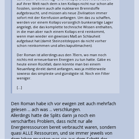
auf ihrer Welt nach dem x.ten Kollaps nicht nur schon alle
fossilen, sondern auch alle nuklearen Brennstoffe
aufgebraucht, und müssen als neue Zivilisation immer
sofort mit der Kernfusion anfangen. Um das zu schaffen,
werden vor einem Kollaps vorsorglich bunkerartige Lager
angelegt, die das komplette technische Wissen enthalten,
in die man aber nach einem Kollaps erst reinkommt,
wenn man wieder ein gewisses Maß an Schlauheit
aufgebaut hat (damit Steinzeitdeppen da nicht vorher
schon reinkommen und alles kaputtmachen).
Der Roman ist allerdings aus den 70ern, wo man noch
nichts mit erneuerbaren Energien zu tun hatte. Gäbe es
heute einen Rückfall, dann könnte man bei einem
Neuanfang direkt damit anfangen, was ja mittlerweile
sowieso das simpleste und günstigste ist. Noch ein Filter
weniger.
[...]
Den Roman habe ich vor ewigen zeit auch mehrfach
gelesen ... ach was ... verschlungen.
Allerdings hatte die Splits darin ja noch ein
verschärftes Problem, dass nicht nur alle
Energieressourcen bereit verbraucht waren, sondern
quasi ALLE Ressourcen, und sie immer jeweils von
dem leben mussten was sie aus dem Schritt der