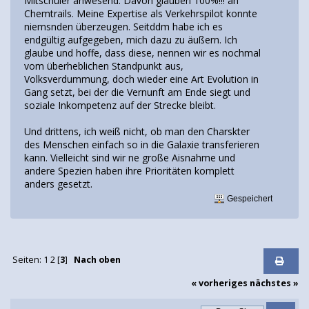
Mitschüler anwesend. Davon glauben 100%!!! an
Chemtrails. Meine Expertise als Verkehrspilot konnte
niemsnden überzeugen. Seitddm habe ich es
endgültig aufgegeben, mich dazu zu äußern. Ich
glaube und hoffe, dass diese, nennen wir es nochmal
vom überheblichen Standpunkt aus,
Volksverdummung, doch wieder eine Art Evolution in
Gang setzt, bei der die Vernunft am Ende siegt und
soziale Inkompetenz auf der Strecke bleibt.
Und drittens, ich weiß nicht, ob man den Charskter
des Menschen einfach so in die Galaxie transferieren
kann. Vielleicht sind wir ne große Aisnahme und
andere Spezien haben ihre Prioritäten komplett
anders gesetzt.
Gespeichert
Seiten:
1
2
[
3
]
Nach oben
« vorheriges
nächstes »