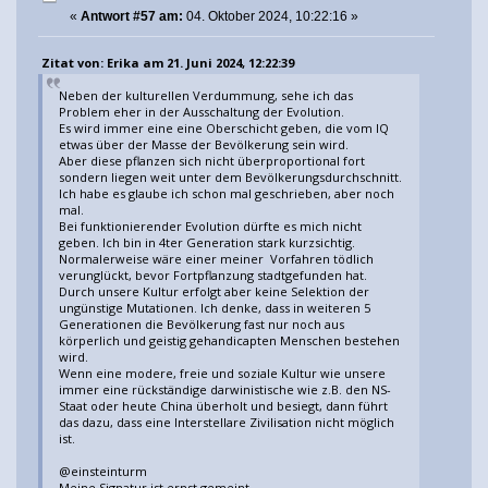
«
Antwort #57 am:
04. Oktober 2024, 10:22:16 »
Zitat von: Erika am 21. Juni 2024, 12:22:39
Neben der kulturellen Verdummung, sehe ich das
Problem eher in der Ausschaltung der Evolution.
Es wird immer eine eine Oberschicht geben, die vom IQ
etwas über der Masse der Bevölkerung sein wird.
Aber diese pflanzen sich nicht überproportional fort
sondern liegen weit unter dem Bevölkerungsdurchschnitt.
Ich habe es glaube ich schon mal geschrieben, aber noch
mal.
Bei funktionierender Evolution dürfte es mich nicht
geben. Ich bin in 4ter Generation stark kurzsichtig.
Normalerweise wäre einer meiner Vorfahren tödlich
verunglückt, bevor Fortpflanzung stadtgefunden hat.
Durch unsere Kultur erfolgt aber keine Selektion der
ungünstige Mutationen. Ich denke, dass in weiteren 5
Generationen die Bevölkerung fast nur noch aus
körperlich und geistig gehandicapten Menschen bestehen
wird.
Wenn eine modere, freie und soziale Kultur wie unsere
immer eine rückständige darwinistische wie z.B. den NS-
Staat oder heute China überholt und besiegt, dann führt
das dazu, dass eine Interstellare Zivilisation nicht möglich
ist.
@einsteinturm
Meine Signatur ist ernst gemeint