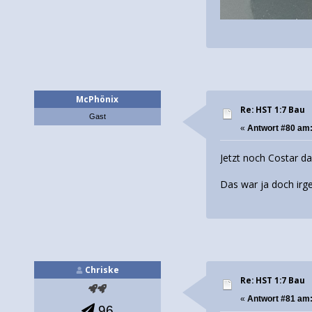
McPhönix
Re: HST 1:7 Bau
Gast
«
Antwort #80 am
Jetzt noch Costar 
Das war ja doch irg
Chriske
Re: HST 1:7 Bau
«
Antwort #81 am
96