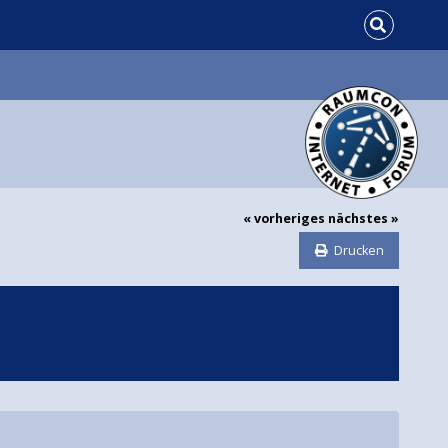
« vorheriges
nächstes »
Drucken