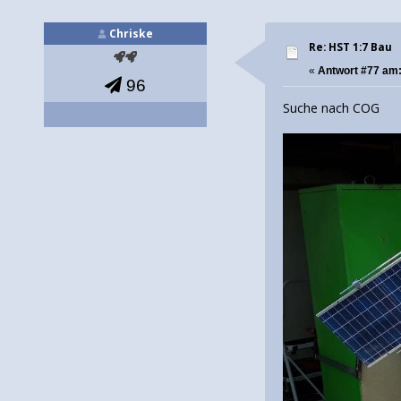
Chriske
Re: HST 1:7 Bau
«
Antwort #77 am
96
Suche nach COG