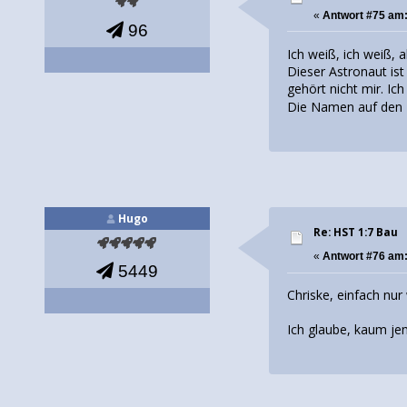
«
Antwort #75 am
96
Ich weiß, ich weiß, a
Dieser Astronaut ist
gehört nicht mir. I
Die Namen auf den F
Hugo
Re: HST 1:7 Bau
«
Antwort #76 am
5449
Chriske, einfach nur
Ich glaube, kaum j