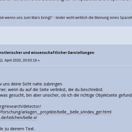
ok wenns uns zum Mars bringt" - leider wohl wirklich die Meinung eines SpaceX
nstlerischer und wissenschaftlicher Darstellungen
1. April 2020, 20:03:18 »
v uns deine Sicht nahe zubringen.
her, wenn du auf die Seite verlinkst, die du beschreibst.
twas gesucht, bin aber unsicher, ob ich die richtige Objektseite gefun
org/research/detector/
forschung/anlagen__projekte/belle__belle_ii/index_ger.html
.de/teilchen/belle-ii/
le zu deinem Text.