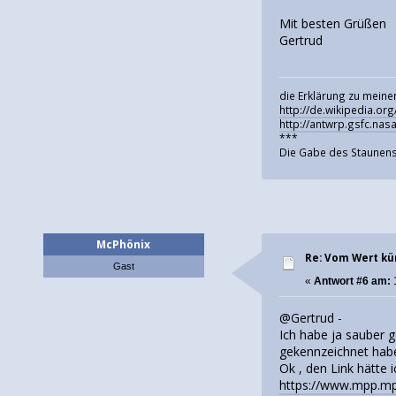
Mit besten Grüßen
Gertrud
die Erklärung zu meine
http://de.wikipedia.or
http://antwrp.gsfc.na
***
Die Gabe des Staunens
McPhönix
Re: Vom Wert kü
Gast
«
Antwort #6 am:
1
@Gertrud -
Ich habe ja sauber g
gekennzeichnet habe
Ok , den Link hätte 
https://www.mpp.mpg