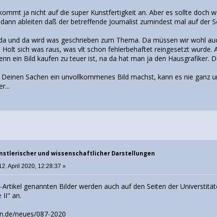
kommt ja nicht auf die super Kunstfertigkeit an. Aber es sollte doch 
ann ableiten daß der betreffende Journalist zumindest mal auf der Se
da und da wird was geschrieben zum Thema. Da müssen wir wohl auch.
 Holt sich was raus, was vlt schon fehlerbehaftet reingesetzt wurde. 
n ein Bild kaufen zu teuer ist, na da hat man ja den Hausgrafiker. D
Deinen Sachen ein unvollkommenes Bild machst, kann es nie ganz un
r...
nstlerischer und wissenschaftlicher Darstellungen
2. April 2020, 12:28:37 »
-Artikel genannten Bilder werden auch auf den Seiten der Universtitä
 II" an.
nn.de/neues/087-2020