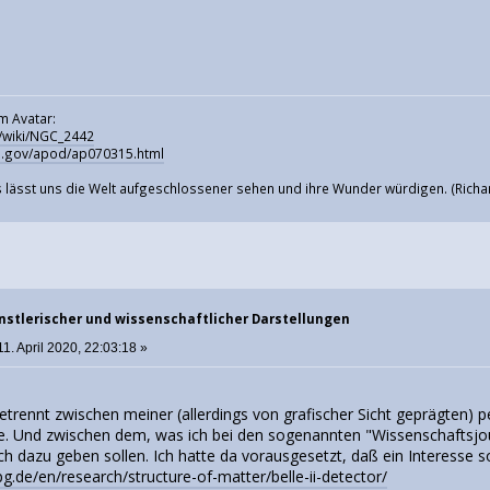
m Avatar:
g/wiki/NGC_2442
sa.gov/apod/ap070315.html
 lässt uns die Welt aufgeschlossener sehen und ihre Wunder würdigen. (Richa
nstlerischer und wissenschaftlicher Darstellungen
1. April 2020, 22:03:18 »
etrennt zwischen meiner (allerdings von grafischer Sicht geprägten) p
. Und zwischen dem, was ich bei den sogenannten "Wissenschaftsjo
ich dazu geben sollen. Ich hatte da vorausgesetzt, daß ein Interesse s
.de/en/research/structure-of-matter/belle-ii-detector/