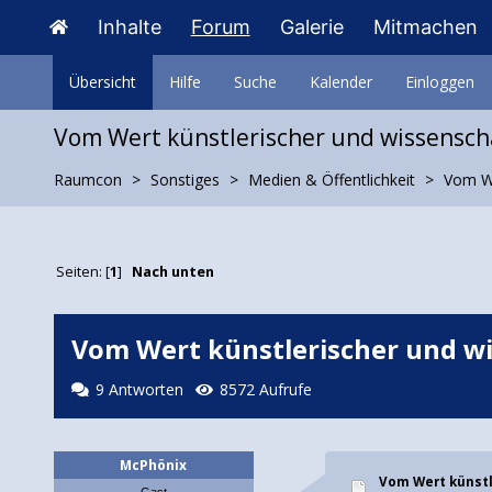
Inhalte
Forum
Galerie
Mitmachen
Übersicht
Hilfe
Suche
Kalender
Einloggen
Vom Wert künstlerischer und wissenscha
Raumcon
Sonstiges
Medien & Öffentlichkeit
Vom We
Seiten: [
1
]
Nach unten
Vom Wert künstlerischer und wi
9 Antworten
8572 Aufrufe
McPhönix
Vom Wert künstl
Gast