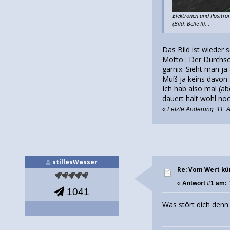
Elektronen und Positron
(Bild: Belle II)
...
Das Bild ist wieder 
Motto : Der Durchsch
garnix. Sieht man ja
Muß ja keins davon s
Ich hab also mal (ab
dauert halt wohl noc
«
Letzte Änderung: 11. A
stillesWasser
Re: Vom Wert kü
«
Antwort #1 am:
1
1041
Was stört dich denn