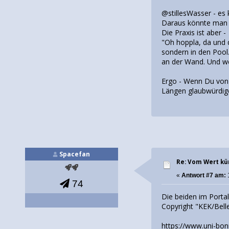
@stillesWasser - es 
Daraus könnte man d
Die Praxis ist aber -
"Oh hoppla, da und 
sondern in den Pool.
an der Wand. Und wen
Ergo - Wenn Du von 
Längen glaubwürdige
Spacefan
Re: Vom Wert kü
«
Antwort #7 am:
1
74
Die beiden im Portal
Copyright "KEK/Belle
https://www.uni-bo