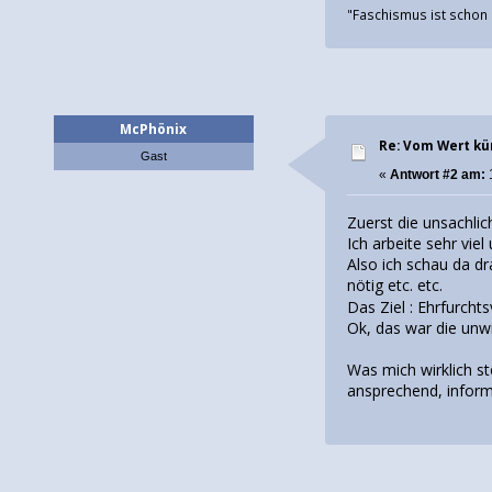
"Faschismus ist schon 
McPhönix
Re: Vom Wert kü
Gast
«
Antwort #2 am:
1
Zuerst die unsachli
Ich arbeite sehr vie
Also ich schau da d
nötig etc. etc.
Das Ziel : Ehrfurcht
Ok, das war die unw
Was mich wirklich stö
ansprechend, informa