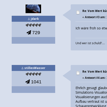
Re: Vom Wert kü
«
Antwort #3 am:
1
jdark
Ich wäre froh so e
729
Und wer ist schuld?....
stillesWasser
Re: Vom Wert kü
«
Antwort #4 am:
1
1041
Ehrlich gesagt glaub
Simulations-Visualis
Visualisierungen au
Aufbau vertraut ist 
Schauerentwicklung 