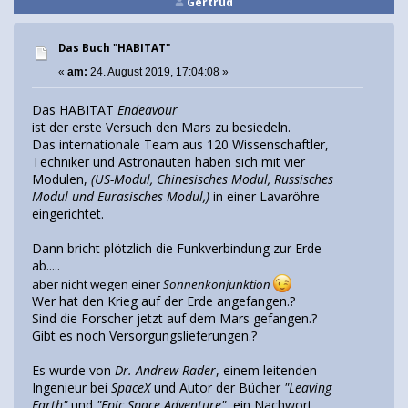
Gertrud
Das Buch "HABITAT"
«
am:
24. August 2019, 17:04:08 »
Das HABITAT
Endeavour
ist der erste Versuch den Mars zu besiedeln.
Das internationale Team aus 120 Wissenschaftler,
Techniker und Astronauten haben sich mit vier
Modulen,
(US-Modul, Chinesisches Modul, Russisches
Modul und Eurasisches Modul,)
in einer Lavaröhre
eingerichtet.
Dann bricht plötzlich die Funkverbindung zur Erde
ab.....
aber nicht wegen einer
Sonnenkonjunktion
Wer hat den Krieg auf der Erde angefangen.?
Sind die Forscher jetzt auf dem Mars gefangen.?
Gibt es noch Versorgungslieferungen.?
Es wurde von
Dr. Andrew Rader
, einem leitenden
Ingenieur bei
SpaceX
und Autor der Bücher
"Leaving
Earth"
und
"Epic Space Adventure"
, ein Nachwort