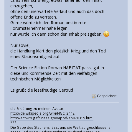
Es ist sehr schwierig, etwas näher auf den Inhalt
einzugehen,
ohne den unerwartete Verlauf und auch das doch
offene Ende zu verraten.
Gerne würde ich den Roman bestimmte
Forumsteilnehmer nahe legen,
nur würde ich dann schon den Inhalt preisgeben.
Nur soviel,
die Handlung klärt den plötzlich Krieg und den Tod
eines Stationsmitglied auf.
Der Science Fiction Roman HABITAT passt gut in
diese und kommende Zeit mit den vielfältigen
technischen Möglichkeiten.
Es grüßt die lesefreudige Gertrud
Gespeichert
die Erklärung zu meinem Avatar:
http://de.wikipedia.org/wiki/NGC_2442
http://antwrp.gsfc.nasa.gov/apod/ap070315.html
***
Die Gabe des Staunens lässt uns die Welt aufgeschlossener