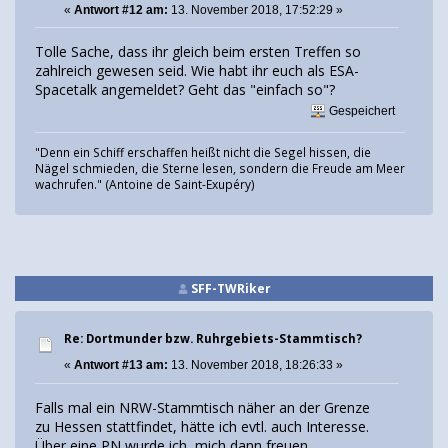
«
Antwort #12 am:
13. November 2018, 17:52:29 »
Tolle Sache, dass ihr gleich beim ersten Treffen so
zahlreich gewesen seid. Wie habt ihr euch als ESA-
Spacetalk angemeldet? Geht das "einfach so"?
Gespeichert
"Denn ein Schiff erschaffen heißt nicht die Segel hissen, die
Nägel schmieden, die Sterne lesen, sondern die Freude am Meer
wachrufen." (Antoine de Saint-Exupéry)
SFF-TWRiker
Re: Dortmunder bzw. Ruhrgebiets-Stammtisch?
«
Antwort #13 am:
13. November 2018, 18:26:33 »
Falls mal ein NRW-Stammtisch näher an der Grenze
zu Hessen stattfindet, hätte ich evtl. auch Interesse.
Über eine PN wurde ich mich dann freuen.