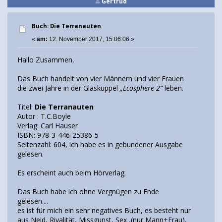
Gertrud
Buch: Die Terranauten
«
am:
12. November 2017, 15:06:06 »
Hallo Zusammen,
Das Buch handelt von vier Männern und vier Frauen
die zwei Jahre in der Glaskuppel
„Ecosphere 2“
leben.
Titel:
Die Terranauten
Autor : T.C.Boyle
Verlag: Carl Hauser
ISBN: 978-3-446-25386-5
Seitenzahl: 604, ich habe es in gebundener Ausgabe
gelesen.
Es erscheint auch beim Hörverlag.
Das Buch habe ich ohne Vergnügen zu Ende
gelesen....
es ist für mich ein sehr negatives Buch, es besteht nur
aus Neid, Rivalität, Missgunst, Sex ,(nur Mann+Frau),