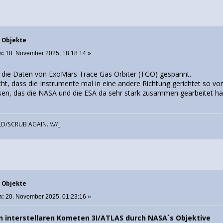
e Objekte
m:
18. November 2025, 18:18:14 »
uf die Daten von ExoMars Trace Gas Orbiter (TGO) gespannt.
t, dass die Instrumente mal in eine andere Richtung gerichtet so von
sen, das die NASA und die ESA da sehr stark zusammen gearbeitet h
D/SCRUB AGAIN. \\//_
e Objekte
m:
20. November 2025, 01:23:16 »
n interstellaren Kometen 3I/ATLAS durch NASA´s Objektive