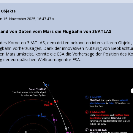
e Objekte
m:
15. November 2025, 16:47:47 »
and von Daten vom Mars die Flugbahn von 3I/ATLAS
 des Kometen 3I/ATLAS, dem dritten bekannten interstellaren Objekt,
Flugbahn vorherzusagen. Dank der innovativen Nutzung von Beobach
den Mars umkreist, konnte die ESA die Vorhersage der Position des 
ng der europäischen Weltraumagentur ESA.