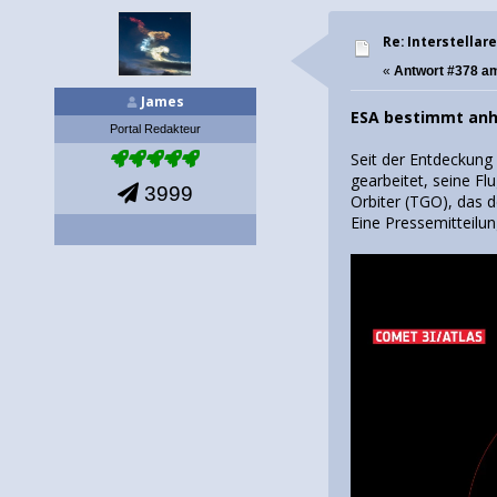
Re: Interstellar
«
Antwort #378 a
James
ESA bestimmt anh
Portal Redakteur
Seit der Entdeckung
gearbeitet, seine 
3999
Orbiter (TGO), das 
Eine Pressemitteilu