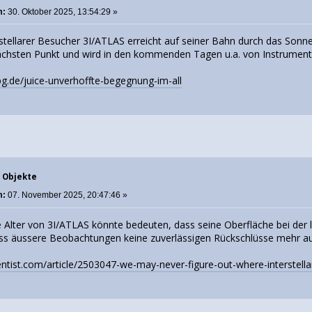
m:
30. Oktober 2025, 13:54:29 »
erstellarer Besucher 3I/ATLAS erreicht auf seiner Bahn durch das So
chsten Punkt und wird in den kommenden Tagen u.a. von Instrument
.de/juice-unverhoffte-begegnung-im-all
e Objekte
m:
07. November 2025, 20:47:46 »
 Alter von 3I/ATLAS könnte bedeuten, dass seine Oberfläche bei der 
ss äussere Beobachtungen keine zuverlässigen Rückschlüsse mehr auf
ntist.com/article/2503047-we-may-never-figure-out-where-interstell