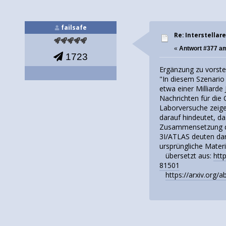
failsafe
Re: Interstellar
«
Antwort #377 a
1723
Ergänzung zu vorst
"In diesem Szenario
etwa einer Milliarde
Nachrichten für die
Laborversuche zeige
darauf hindeutet, d
Zusammensetzung de
3I/ATLAS deuten dar
ursprüngliche Materi
übersetzt aus:
htt
81501
https://arxiv.org/