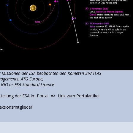
er-Missionen der ESA beobachten den Kometen 3I/ATLAS
ledgements: ATG Europe;
0 IGO or ESA Standard Licence
tteilung der ESA im Portal =>
Link zum Portalartikel
aktionsmitglieder