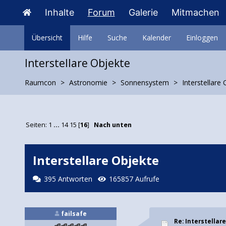
Inhalte
Forum
Galerie
Mitmachen
Übersicht
Hilfe
Suche
Kalender
Einloggen
Interstellare Objekte
Raumcon
Astronomie
Sonnensystem
Interstellare
Seiten:
1
...
14
15
[
16
]
Nach unten
Interstellare Objekte
395 Antworten
165857 Aufrufe
failsafe
Re: Interstellar