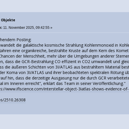
e Objekte
m:
11. November 2025, 09:42:55 »
ehendem Posting:
 wandelt die galaktische kosmische Strahlung Kohlenmonoxid in Kohl
 Jahren eine organikreiche, bestrahlte Kruste auf dem Kern des Komete
 Chancen der Menschheit, mehr über die Umgebungen anderer Sterne
n, dass die GCR-Bestrahlung CO effizient in CO2 umwandelt und gleich
ass die äußeren Schichten von 3I/ATLAS aus bestrahltem Material be
r Koma von 3I/ATLAS und ihrer beobachteten spektralen Rötung üb
auf hin, dass die derzeitige Ausgasung nur die durch GCR verarbeitet
al im Inneren erreicht“, erklärt das Team in seiner Veröffentlichung."
ps://www.iflscience.com/interstellar-object-3iatlas-shows-evidence-of
abs/2510.26308