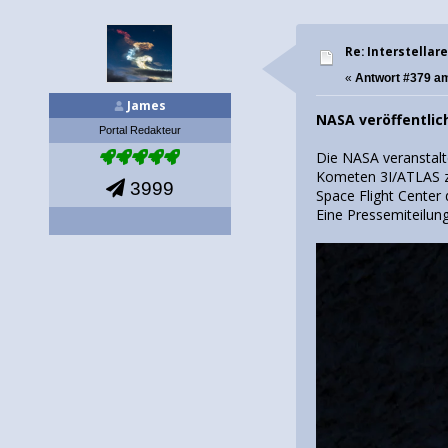
Re: Interstellar
«
Antwort #379 a
James
NASA veröffentli
Portal Redakteur
Die NASA veranstalt
Kometen 3I/ATLAS z
3999
Space Flight Center 
Eine Pressemiteilun