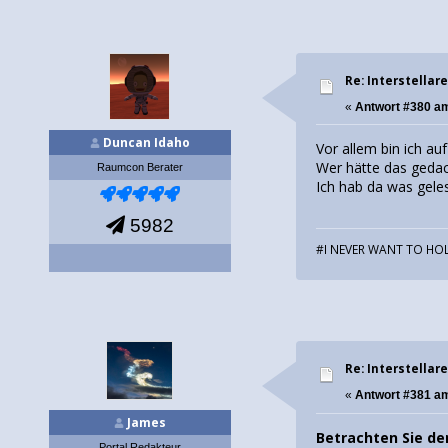
Re: Interstellar
«
Antwort #380 a
Duncan Idaho
Vor allem bin ich a
Wer hätte das gedach
Raumcon Berater
Ich hab da was gele
5982
#I NEVER WANT TO HOL
Re: Interstellar
«
Antwort #381 a
James
Betrachten Sie de
Portal Redakteur