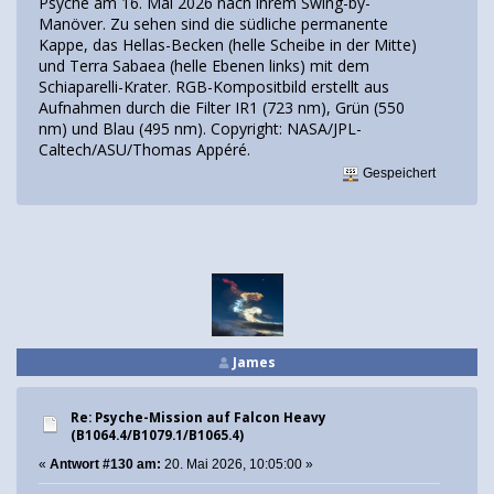
Psyche am 16. Mai 2026 nach ihrem Swing-by-
Manöver. Zu sehen sind die südliche permanente
Kappe, das Hellas-Becken (helle Scheibe in der Mitte)
und Terra Sabaea (helle Ebenen links) mit dem
Schiaparelli-Krater. RGB-Kompositbild erstellt aus
Aufnahmen durch die Filter IR1 (723 nm), Grün (550
nm) und Blau (495 nm). Copyright: NASA/JPL-
Caltech/ASU/Thomas Appéré.
Gespeichert
James
Re: Psyche-Mission auf Falcon Heavy
(B1064.4/B1079.1/B1065.4)
«
Antwort #130 am:
20. Mai 2026, 10:05:00 »