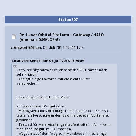
Stefan307
Re: Lunar Orbital Platform – Gateway / HALO
(ehemals DSG/LOP-G)
«
Antwort #46 am:
01. Juli 2017, 15:44:17 »
Zitat von: Sensei am 01. Juli 2017, 15:25:09
Sorry, steinigt mich, aber ich sehe das DSH immer noch
sehr kritisch.
Es bringt einige Faktoren mit die nichts Gutes
versprechen.
unklare, widersprechende Ziele
Für was soll das DSH gut sein?
- Mikrogravitationsforschung als Nachfolger der ISS -> viel
teurer als Forschung in der ISS ohne dagegen Vorteile zu
gewinnen.
- Testbed für Marsreise/langzeitaufenthalte im All -> kann
man genauso gut im LEO machen.
- Wegpunkt auf dem Weg zum Mondboden -> es bringt