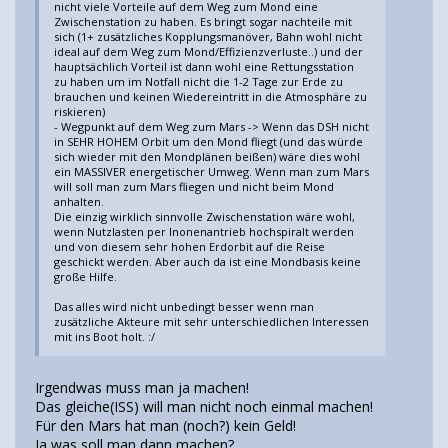
nicht viele Vorteile auf dem Weg zum Mond eine
Zwischenstation zu haben. Es bringt sogar nachteile mit
sich (1+ zusätzliches Kopplungsmanöver, Bahn wohl nicht
ideal auf dem Weg zum Mond/Effizienzverluste..) und der
hauptsächlich Vorteil ist dann wohl eine Rettungsstation
zu haben um im Notfall nicht die 1-2 Tage zur Erde zu
brauchen und keinen Wiedereintritt in die Atmosphäre zu
riskieren)
- Wegpunkt auf dem Weg zum Mars -> Wenn das DSH nicht
in SEHR HOHEM Orbit um den Mond fliegt (und das würde
sich wieder mit den Mondplänen beißen) wäre dies wohl
ein MASSIVER energetischer Umweg. Wenn man zum Mars
will soll man zum Mars fliegen und nicht beim Mond
anhalten.
Die einzig wirklich sinnvolle Zwischenstation wäre wohl,
wenn Nutzlasten per Inonenantrieb hochspiralt werden
und von diesem sehr hohen Erdorbit auf die Reise
geschickt werden. Aber auch da ist eine Mondbasis keine
große Hilfe.
Das alles wird nicht unbedingt besser wenn man
zusätzliche Akteure mit sehr unterschiedlichen Interessen
mit ins Boot holt. :/
Irgendwas muss man ja machen!
Das gleiche(ISS) will man nicht noch einmal machen!
Für den Mars hat man (noch?) kein Geld!
Ja was soll man dann machen?