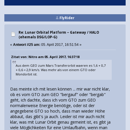
FlyRider
Re: Lunar Orbital Platform – Gateway / HALO
(ehemals DSG/LOP-G)
«
Antwort #25 am:
05. April 2017, 16:51:54 »
Zitat von: Nitro am 05. April 2017, 16:37:18
Aus dem GEO zum Mars Transferorbit waeren es 1,6 + 0,7
+ 0,6 = 2,9 km/s. Was mehr als von einem GTO oder
Mondorbit ist.
Das meinte ich mit lesen können ... mir war nicht klar,
ob es vom GTO zum GEO "bergauf" oder "bergab"
geht, ich dachte, dass ich vom GTO zum GEO
normalerweise Energie benötige, oder ist der
angegebene GTO so hoch, dass man wieder Höhe
abbaut, das gibt's ja auch. Leider ist mir auch nicht
klar, was mit Lunar Orbit genau gemeint ist, es gibt ja
viele Möglichkeiten für eine Umlaufbahn, wenn man