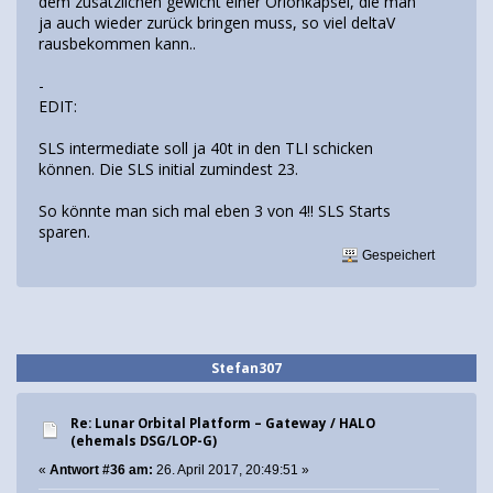
dem zusätzlichen gewicht einer Orionkapsel, die man
ja auch wieder zurück bringen muss, so viel deltaV
rausbekommen kann..
-
EDIT:
SLS intermediate soll ja 40t in den TLI schicken
können. Die SLS initial zumindest 23.
So könnte man sich mal eben 3 von 4!! SLS Starts
sparen.
Gespeichert
Stefan307
Re: Lunar Orbital Platform – Gateway / HALO
(ehemals DSG/LOP-G)
«
Antwort #36 am:
26. April 2017, 20:49:51 »