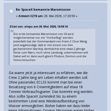
Re: SpaceX bemannte Marsmission
«
Antwort #278 am:
26. Mai 2026, 17:29:55 »
Zitat von: alepu am 26. Mai 2026, 16:58:16
Die erste bemannte Marsmission von SX wird
möglicherweise nur ein "Vorbeiflug" werden.
Jedenfalls hat der Kommandant von Fram-2 Chun Wang
jetzt angekündigt, daß er mit einem von ihm
gechartertem Starship demnächst eine etwa 2-jährige
Reise zum Mars, noch ohne Landung, unternehmen will.
Dabei will er dann auch gleich Phobos, Deimos und die
Venus besuchen.
Da waere jetzt ja interessant zu erfahren, wie die
Crew 2 Jahre lang am Leben erhalten werden soll.
Ohne passendes ECLSS kommt man bei einer
Besatzung von 6 Crewmitgliedern auf etwa 18
Tonnen Verbrauchsgueter. Das koennte eng werden.
Also sollte SpaceX zumindest bis zu einem
bestimmten Level eine Wiederaufbereitung von
Wasser ermoeglichen. Bisher haben wir dazu leider
keine Informationen. Dragon Missionen waren bisher