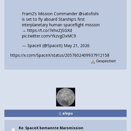
Fram2’s Mission Commander
@satofishi
is set to fly aboard Starship’s first
interplanetary human spaceflight mission
→
https://t.co/7ehxZJSGXd
pic.twitter.com/YkzvgDxMC9
— SpaceX (@SpaceX)
May 21, 2026
https://x.com/SpaceX/status/2057602409937912158
Gespeichert
alepu
Re: SpaceX bemannte Marsmission