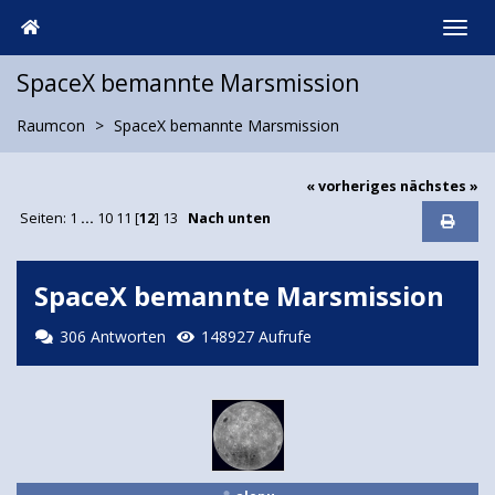
SpaceX bemannte Marsmission
Raumcon
SpaceX bemannte Marsmission
« vorheriges
nächstes »
Seiten:
1
...
10
11
[
12
]
13
Nach unten
SpaceX bemannte Marsmission
306 Antworten
148927 Aufrufe