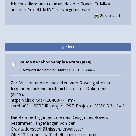
Ich spekuliere auch einmal, das der Rover für MMX
aus den Projekt MIDD hervorgehen wird.
Gespeichert
dksk
Re: MMX Phobos Sample Return (JAXA)
«
Antwort #27 am:
22. März 2020, 19:25:44 »
Zur Mission und im speziellen zum Rover gibt es im
folgenden Link ein noch nicht so altes Dokument
(2019):
https://elib.dlr.de/128408/1/__rm-
samba01_USERDIR_project_RST_Projekte_MMX_S.3a_14.10_Bert
Die Randbedingungen, die das Design des Rovers
bestimmen, angefangen von den
Gravitationsverhältnissen, erwarteter
Oberflächenbeschaffenheit, thermische und