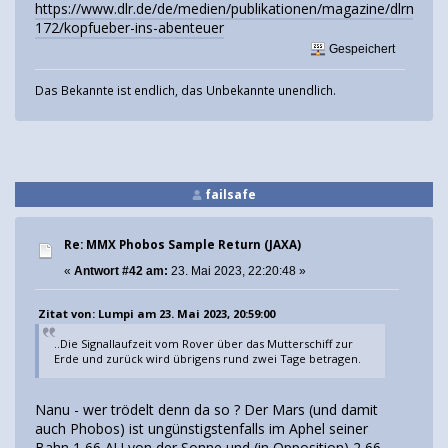
https://www.dlr.de/de/medien/publikationen/magazine/dlrmagaz
172/kopfueber-ins-abenteuer
Gespeichert
Das Bekannte ist endlich, das Unbekannte unendlich.
failsafe
Re: MMX Phobos Sample Return (JAXA)
«
Antwort #42 am:
23. Mai 2023, 22:20:48 »
Zitat von: Lumpi am 23. Mai 2023, 20:59:00
..Die Signallaufzeit vom Rover über das Mutterschiff zur
Erde und zurück wird übrigens rund zwei Tage betragen.
Nanu - wer trödelt denn da so ? Der Mars (und damit
auch Phobos) ist ungünstigstenfalls im Aphel seiner
Bahn 1,66 AU von der Sonne und (in Opposition) 2,66