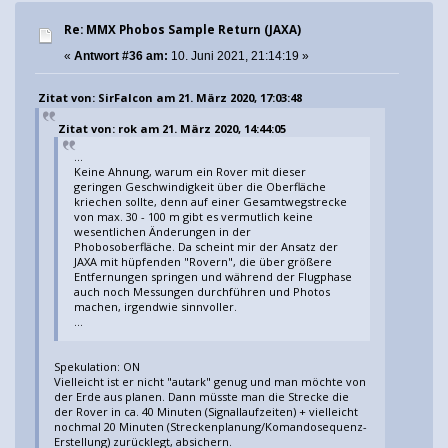
Re: MMX Phobos Sample Return (JAXA)
«
Antwort #36 am:
10. Juni 2021, 21:14:19 »
Zitat von: SirFalcon am 21. März 2020, 17:03:48
Zitat von: rok am 21. März 2020, 14:44:05
...
Keine Ahnung, warum ein Rover mit dieser
geringen Geschwindigkeit über die Oberfläche
kriechen sollte, denn auf einer Gesamtwegstrecke
von max. 30 - 100 m gibt es vermutlich keine
wesentlichen Änderungen in der
Phobosoberfläche. Da scheint mir der Ansatz der
JAXA mit hüpfenden "Rovern", die über größere
Entfernungen springen und während der Flugphase
auch noch Messungen durchführen und Photos
machen, irgendwie sinnvoller.
...
Spekulation: ON
Vielleicht ist er nicht "autark" genug und man möchte von
der Erde aus planen. Dann müsste man die Strecke die
der Rover in ca. 40 Minuten (Signallaufzeiten) + vielleicht
nochmal 20 Minuten (Streckenplanung/Komandosequenz-
Erstellung) zurücklegt, absichern.