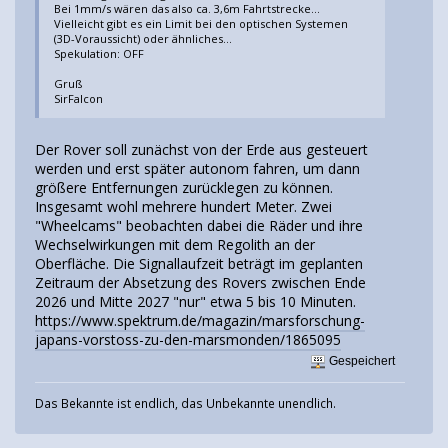
Bei 1mm/s wären das also ca. 3,6m Fahrtstrecke...
Vielleicht gibt es ein Limit bei den optischen Systemen
(3D-Voraussicht) oder ähnliches...
Spekulation: OFF
Gruß
SirFalcon
Der Rover soll zunächst von der Erde aus gesteuert
werden und erst später autonom fahren, um dann
größere Entfernungen zurücklegen zu können.
Insgesamt wohl mehrere hundert Meter. Zwei
"Wheelcams" beobachten dabei die Räder und ihre
Wechselwirkungen mit dem Regolith an der
Oberfläche. Die Signallaufzeit beträgt im geplanten
Zeitraum der Absetzung des Rovers zwischen Ende
2026 und Mitte 2027 "nur" etwa 5 bis 10 Minuten.
https://www.spektrum.de/magazin/marsforschung-
japans-vorstoss-zu-den-marsmonden/1865095
Gespeichert
Das Bekannte ist endlich, das Unbekannte unendlich.