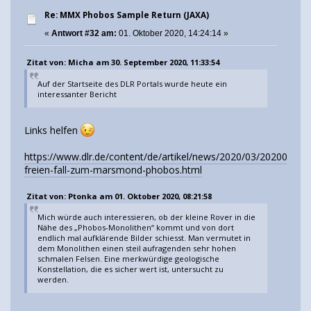
Re: MMX Phobos Sample Return (JAXA)
«
Antwort #32 am:
01. Oktober 2020, 14:24:14 »
Zitat von: Micha am 30. September 2020, 11:33:54
Auf der Startseite des DLR Portals wurde heute ein
interessanter Bericht
Links helfen
https://www.dlr.de/content/de/artikel/news/2020/03/20200930_
freien-fall-zum-marsmond-phobos.html
Zitat von: Ptonka am 01. Oktober 2020, 08:21:58
Mich würde auch interessieren, ob der kleine Rover in die
Nähe des „Phobos-Monolithen“ kommt und von dort
endlich mal aufklärende Bilder schiesst. Man vermutet in
dem Monolithen einen steil aufragenden sehr hohen
schmalen Felsen. Eine merkwürdige geologische
Konstellation, die es sicher wert ist, untersucht zu
werden.