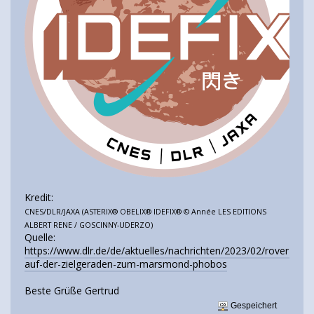
Kredit:
CNES/DLR/JAXA (ASTERIX® OBELIX® IDEFIX® © Année LES EDITIONS
ALBERT RENE / GOSCINNY-UDERZO)
Quelle:
https://www.dlr.de/de/aktuelles/nachrichten/2023/02/rover-
auf-der-zielgeraden-zum-marsmond-phobos
Beste Grüße Gertrud
Gespeichert