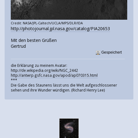
Credit: NASA/JPL-Caltech/UCLA/MPS/DLR/IDA
http://photojournal.jpl.nasa.gov/catalog/PIA20653
Mit den besten Grüßen
Gertrud
Gespeichert
die Erklärung zu meinem Avatar:
http://de.wikipedia.org/wiki/NGC_2442
http://antwrp.gsfc.nasa.gov/apod/ap070315.html
***
Die Gabe des Staunens lässt uns die Welt aufgeschlossener
sehen und ihre Wunder würdigen. (Richard Henry Lee)