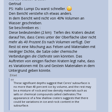
Gertrud
PS: Hallo Lumpi Du warst schneller.
Den Bericht verstehe ich etwas anders.
In dem Bericht wird nicht von 40% Volumen an
Wasser geschrieben.
Sie beschreiben es :
Diese bedeutenden (2 km) Tiefen des Kraters deutet
darauf hin, dass Ceres unter der Oberfläche über nicht
mehr als
40 Prozent Eis
nach Volumen verfügt. Der
Rest ist eine Mischung aus Felsen und Materialien mit
niedriger Dichte, die Salze oder chemische
Verbindungen
die Clathrate
sein könnten. Das
Auftreten von einigen flachen Kratern legt nahe, dass
es Variationen mit Eis und Gestein Materialien in dem
Untergrund geben könnte.
Zitat
These significant depths suggest that Ceres' subsurface is
no more than 40 percent ice by volume, and the rest may
be a mixture of rock and low-density materials such as
salts or chemical compounds called clathrates.The
appearance of a few shallow craters suggests that there
could be variations in ice and rock content in the
subsurface.