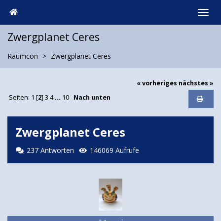
Zwergplanet Ceres
Raumcon
Zwergplanet Ceres
« vorheriges
nächstes »
Seiten:
1
[
2
]
3
4
...
10
Nach unten
Zwergplanet Ceres
237 Antworten
146069 Aufrufe