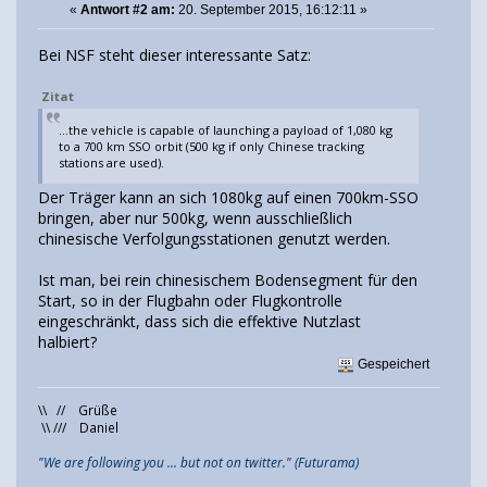
«
Antwort #2 am:
20. September 2015, 16:12:11 »
Bei NSF steht dieser interessante Satz:
Zitat
...the vehicle is capable of launching a payload of 1,080 kg
to a 700 km SSO orbit (500 kg if only Chinese tracking
stations are used).
Der Träger kann an sich 1080kg auf einen 700km-SSO
bringen, aber nur 500kg, wenn ausschließlich
chinesische Verfolgungsstationen genutzt werden.
Ist man, bei rein chinesischem Bodensegment für den
Start, so in der Flugbahn oder Flugkontrolle
eingeschränkt, dass sich die effektive Nutzlast
halbiert?
Gespeichert
\\ // Grüße
\\ /// Daniel
"We are following you ... but not on twitter." (Futurama)