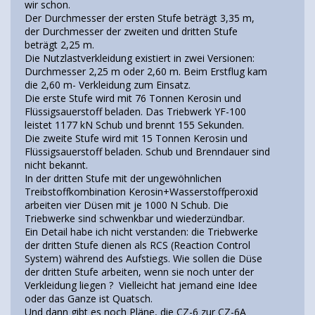
wir schon.
Der Durchmesser der ersten Stufe beträgt 3,35 m,
der Durchmesser der zweiten und dritten Stufe
beträgt 2,25 m.
Die Nutzlastverkleidung existiert in zwei Versionen:
Durchmesser 2,25 m oder 2,60 m. Beim Erstflug kam
die 2,60 m- Verkleidung zum Einsatz.
Die erste Stufe wird mit 76 Tonnen Kerosin und
Flüssigsauerstoff beladen. Das Triebwerk YF-100
leistet 1177 kN Schub und brennt 155 Sekunden.
Die zweite Stufe wird mit 15 Tonnen Kerosin und
Flüssigsauerstoff beladen. Schub und Brenndauer sind
nicht bekannt.
In der dritten Stufe mit der ungewöhnlichen
Treibstoffkombination Kerosin+Wasserstoffperoxid
arbeiten vier Düsen mit je 1000 N Schub. Die
Triebwerke sind schwenkbar und wiederzündbar.
Ein Detail habe ich nicht verstanden: die Triebwerke
der dritten Stufe dienen als RCS (Reaction Control
System) während des Aufstiegs. Wie sollen die Düse
der dritten Stufe arbeiten, wenn sie noch unter der
Verkleidung liegen ? Vielleicht hat jemand eine Idee
oder das Ganze ist Quatsch.
Und dann gibt es noch Pläne, die CZ-6 zur CZ-6A