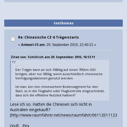
tonthomas
Re: Chinesische CZ-6 Trägerstarts
«
Antwort #3 am:
20. September 2015, 22:40:21 »
Zitat von: Schillrich am 20. September 2015, 16:12:11
...
Der Träger kann an sich 1080kg auf einen 700km-SSO
bringen, aber nur 500kg, wenn ausschließlich chinesische
Verfolgungsstationen genutzt werden.
Ist man, bei rein chinesischem Bodensegment für den
Start, so in der Flugbahn oder Flugkontrolle eingeschränkt,
dass sich die effektive Nutzlast halbiert?
Lese ich so. Hatten die Chinesen sich nicht in
Australien eingekauft?
(
http://www.raumfahrer.net/news/raumfahrt/06112011123739.s
Gruß Pirx