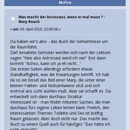
McFire
Was macht der Astronaut, wenn er mal muss ? -
Mary Roach
«
am:
03. April 2015, 22:08:08 »
Da haben wir's also - das Buch der Geheimnisse um
die Raumfahrt.
Zart besaitete Gemüter werden sich nach der Lektüre
sagen "Nee also Astronaut werd ich nie!" Erst dann
kommt "Achso, kann ich ja eh nicht..."
Die ersten Seiten allerdings erfordern etwas
Standhaftigkeit, was die Erwartungen betrifft. Ich hab
da so ein bissel das Bild einer Mary, die unter einer
kleinen Fakten- und Notizenlawine sitzt und sich
erstmal ans Licht wühlen muß. Aber sie schafft es. Da
entwickelt sich dann durchaus Struktur.
Interessant ist - man findet mitunter Sachen, die man
durchaus fürs eigene Leben lernen kann. Freilich, den
interessanten Themen Toilette und Sex ist kräftig
Raum gelassen. Aber doch nicht nur. Das macht das
Buch zu einem Quell auch für häufiges "Das hätte ich
nicht gedacht".