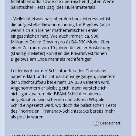
Inflatablemodul sowie die überraschend guten Werte
ballistischer Tests bzgl. des Hüllenmaterials.
- Vielleicht etwas naiv aber durchaus interessant ist
die aufgestellte Gewinnrechnung für Bigelow (auch
wenn sich ein kleiner mathematischer Fehler
eingeschlichen hat). Wie auch immer: ca. 900
Millionen Dollar Gewinn pro (!) BA-330-Modul über
einen Zeitraum von 10 Jahren bei voller Auslastung
(ständig 3 Mieter) könnten die Privatinvestitionen
Bigelows am Ende mehr als rechtfertigen.
Leider wird nur der Schichtaufbau des Transhabs
näher erklärt und nicht darauf eingegangen, inwiefern
der Schichtaufbau bei einem BA-330 variieren wird.
Angenommern er bleibt gleich, dann verstehe ich
nicht ganz warum die BEAM-Schichten anders
aufgebaut zu sein scheinen und z.B. ein Whipple-
Schild eingesetzt wird, wo doch die ballistischen Tests
des "normalen" Transhab-Schichtstacks bereits mehr
als positiv waren.
Gespeichert
Douglas Adams: "In an infinite universe, the one thing sentient