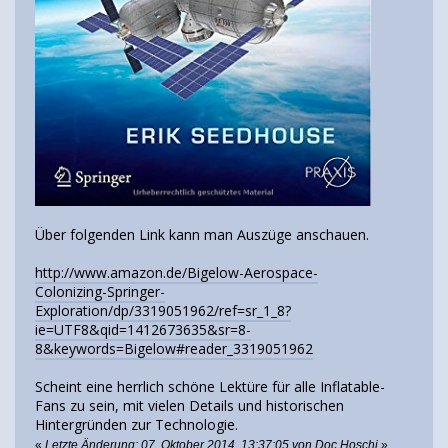
Über folgenden Link kann man Auszüge anschauen.
http://www.amazon.de/Bigelow-Aerospace-
Colonizing-Springer-
Exploration/dp/3319051962/ref=sr_1_8?
ie=UTF8&qid=1412673635&sr=8-
8&keywords=Bigelow#reader_3319051962
Scheint eine herrlich schöne Lektüre für alle Inflatable-
Fans zu sein, mit vielen Details und historischen
Hintergründen zur Technologie.
«
Letzte Änderung: 07. Oktober 2014, 13:37:05 von Doc Hoschi
»