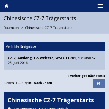
Chinesische CZ-7 Trägerstarts
Raumcon
Chinesische CZ-7 Trägerstarts
Verlinkte Ereignisse
CZ-7, Aoxiang-1 & weitere, WSLC LC201, 13:30MESZ
:
25. Juni 2016
« vorheriges
nächstes »
Seiten:
1
...
8
9
[
10
]
Nach unten
Chinesische CZ-7 Trägerstarts
248 Antworten
122906 Aufrufe