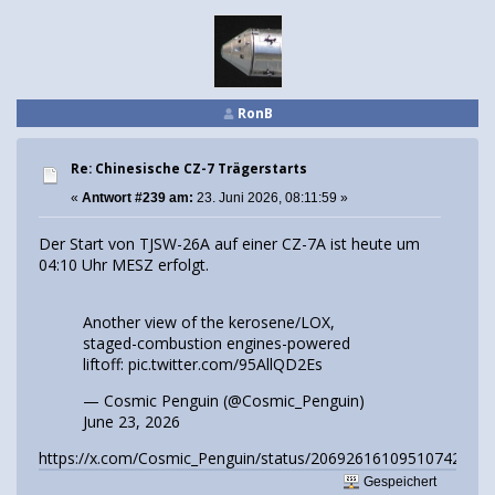
RonB
Re: Chinesische CZ-7 Trägerstarts
«
Antwort #239 am:
23. Juni 2026, 08:11:59 »
Der Start von TJSW-26A auf einer CZ-7A ist heute um
04:10 Uhr MESZ erfolgt.
Another view of the kerosene/LOX,
staged-combustion engines-powered
liftoff:
pic.twitter.com/95AllQD2Es
— Cosmic Penguin (@Cosmic_Penguin)
June 23, 2026
https://x.com/Cosmic_Penguin/status/2069261610951074214
Gespeichert