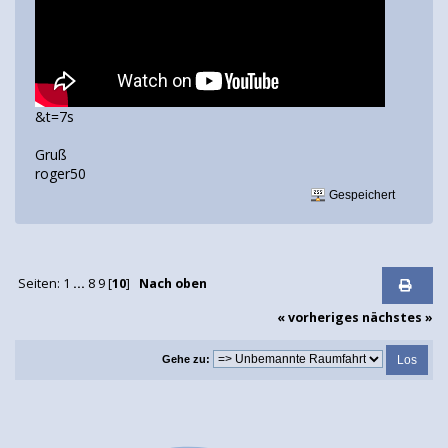
&t=7s
Gruß
roger50
Gespeichert
Seiten:
1
...
8
9
[
10
]
Nach oben
« vorheriges
nächstes »
Gehe zu: