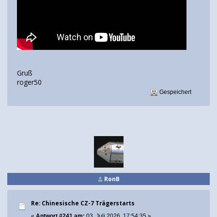
Gruß
roger50
Gespeichert
RonB
Re: Chinesische CZ-7 Trägerstarts
«
Antwort #241 am:
03. Juli 2026, 17:54:35 »