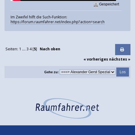
Gespeichert
Im Zweifel hilft die Such-Funktion:
https://forum.raumfahrer.net/index.php?action=search
Seiten:
1
...
3
4
[
5
]
Nach oben
« vorheriges
nächstes »
Gehe zu: