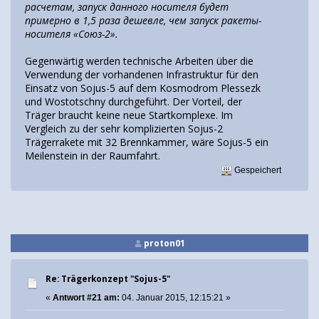
расчетам, запуск данного носителя будет
примерно в 1,5 раза дешевле, чем запуск ракеты-
носителя «Союз-2».
Gegenwärtig werden technische Arbeiten über die
Verwendung der vorhandenen Infrastruktur für den
Einsatz von Sojus-5 auf dem Kosmodrom Plessezk
und Wostotschny durchgeführt. Der Vorteil, der
Träger braucht keine neue Startkomplexe. Im
Vergleich zu der sehr komplizierten Sojus-2
Trägerrakete mit 32 Brennkammer, wäre Sojus-5 ein
Meilenstein in der Raumfahrt.
Gespeichert
proton01
Re: Trägerkonzept "Sojus-5"
«
Antwort #21 am:
04. Januar 2015, 12:15:21 »