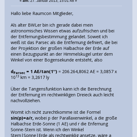
«
am:
27. Januar 2013, 15:01:48 »
Hallo liebe Raumcon Mitglieder,
Als alter BWLer bin ich gerade dabei mein
astronomisches Wissen etwas aufzufrischen und bei
der Entfernungsbestimmung gelandet. Soweit ich
weiß ist das Parsec als die Entfernung defniert, die bei
der Projektion der großen Halbachse der Erde auf
einen Bezugspunkt an der Himmelskugel unter dem
Winkel von einer Bogensekunde entsteht, also
d
= 1 AE/tan(1'')
= 206.264,8062 AE = 3,0857 x
Parsec
13
10
km = 3,2617 ly
Über die Tangensfunktion kann ich die Berechnung
der Entfernung im rechtwinkligen Dreieck auch leicht
nachvollziehen.
Womit ich nicht zurechtkomme ist die Formel
sin(p)=a/r,
wobei p der Parallaxenwinkel, a die große
Halbachse Erde-Sonne (1 AE) und r die Enfernung
Sonne-Stern ist. Wenn ich den Winkel
Stern|Sonne|Erde als rechtwinklig ansetze, wäre a