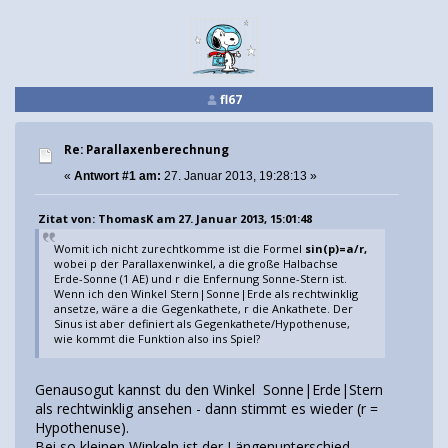
fl67
Re: Parallaxenberechnung
«
Antwort #1 am:
27. Januar 2013, 19:28:13 »
Zitat von: ThomasK am 27. Januar 2013, 15:01:48
Womit ich nicht zurechtkomme ist die Formel
sin(p)=a/r,
wobei p der Parallaxenwinkel, a die große Halbachse
Erde-Sonne (1 AE) und r die Enfernung Sonne-Stern ist.
Wenn ich den Winkel Stern|Sonne|Erde als rechtwinklig
ansetze, wäre a die Gegenkathete, r die Ankathete. Der
Sinus ist aber definiert als Gegenkathete/Hypothenuse,
wie kommt die Funktion also ins Spiel?
Genausogut kannst du den Winkel Sonne|Erde|Stern
als rechtwinklig ansehen - dann stimmt es wieder (r =
Hypothenuse).
Bei so kleinen Winkeln ist der Längenunterschied