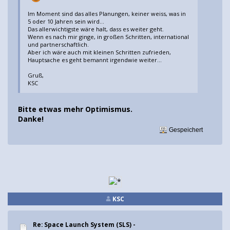
Im Moment sind das alles Planungen, keiner weiss, was in
5 oder 10 Jahren sein wird…
Das allerwichtigste wäre halt, dass es weiter geht.
Wenn es nach mir ginge, in großen Schritten, international
und partnerschaftlich.
Aber ich wäre auch mit kleinen Schritten zufrieden,
Hauptsache es geht bemannt irgendwie weiter...
Gruß,
KSC
Bitte etwas mehr Optimismus.
Danke!
Gespeichert
KSC
Re: Space Launch System (SLS) -