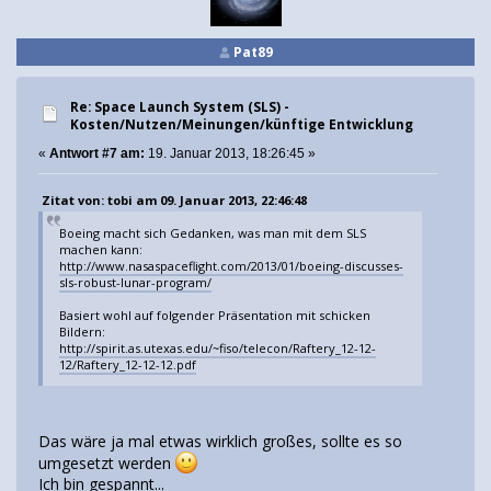
Pat89
Re: Space Launch System (SLS) -
Kosten/Nutzen/Meinungen/künftige Entwicklung
«
Antwort #7 am:
19. Januar 2013, 18:26:45 »
Zitat von: tobi am 09. Januar 2013, 22:46:48
Boeing macht sich Gedanken, was man mit dem SLS
machen kann:
http://www.nasaspaceflight.com/2013/01/boeing-discusses-
sls-robust-lunar-program/
Basiert wohl auf folgender Präsentation mit schicken
Bildern:
http://spirit.as.utexas.edu/~fiso/telecon/Raftery_12-12-
12/Raftery_12-12-12.pdf
Das wäre ja mal etwas wirklich großes, sollte es so
umgesetzt werden
Ich bin gespannt...