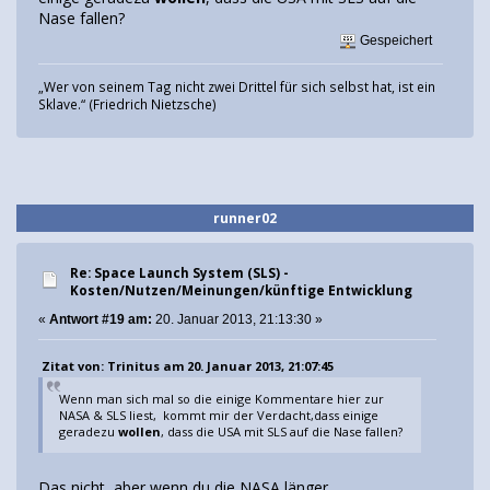
Nase fallen?
Gespeichert
„Wer von seinem Tag nicht zwei Drittel für sich selbst hat, ist ein
Sklave.“ (Friedrich Nietzsche)
runner02
Re: Space Launch System (SLS) -
Kosten/Nutzen/Meinungen/künftige Entwicklung
«
Antwort #19 am:
20. Januar 2013, 21:13:30 »
Zitat von: Trinitus am 20. Januar 2013, 21:07:45
Wenn man sich mal so die einige Kommentare hier zur
NASA & SLS liest, kommt mir der Verdacht,dass einige
geradezu
wollen
, dass die USA mit SLS auf die Nase fallen?
Das nicht, aber wenn du die NASA länger