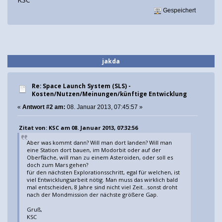
Gespeichert
jakda
Re: Space Launch System (SLS) -
Kosten/Nutzen/Meinungen/künftige Entwicklung
«
Antwort #2 am:
08. Januar 2013, 07:45:57 »
Zitat von: KSC am 08. Januar 2013, 07:32:56
Aber was kommt dann? Will man dort landen? Will man
eine Station dort bauen, im Modorbit oder auf der
Oberfläche, will man zu einem Asteroiden, oder soll es
doch zum Mars gehen?
für den nächsten Explorationsschritt, egal für welchen, ist
viel Entwicklungsarbeit nötig. Man muss das wirklich bald
mal entscheiden, 8 Jahre sind nicht viel Zeit…sonst droht
nach der Mondmission der nächste größere Gap.
Gruß,
KSC