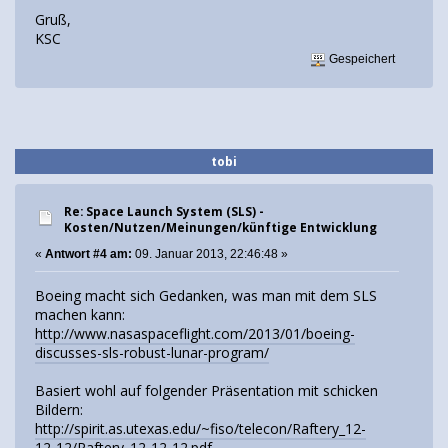
Gruß,
KSC
Gespeichert
tobi
Re: Space Launch System (SLS) -
Kosten/Nutzen/Meinungen/künftige Entwicklung
«
Antwort #4 am:
09. Januar 2013, 22:46:48 »
Boeing macht sich Gedanken, was man mit dem SLS
machen kann:
http://www.nasaspaceflight.com/2013/01/boeing-
discusses-sls-robust-lunar-program/
Basiert wohl auf folgender Präsentation mit schicken
Bildern:
http://spirit.as.utexas.edu/~fiso/telecon/Raftery_12-
12-12/Raftery_12-12-12.pdf