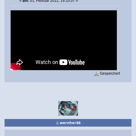
«
am:
01. Februar 2012, 19:33:07 »
Gespeichert
wernher66