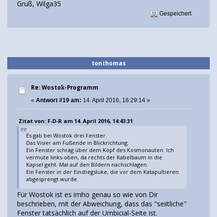
Gruß, Wilga35
Gespeichert
tonthomas
Re: Wostok-Programm
«
Antwort #19 am:
14. April 2016, 16:29:14 »
Zitat von: F-D-R am 14. April 2016, 14:43:31
Es gab bei Wostok drei Fenster.
Das Visier am Fußende in Blickrichtung.
Ein Fenster schräg über dem Kopf des Kosmonauten. Ich
vermute links-oben, da rechts der Kabelbaum in die
Kapsel geht. Mal auf den Bildern nachschlagen.
Ein Fenster in der Einstiegsluke, die vor dem Katapultieren
abgesprengt wurde.
Für Wostok ist es imho genau so wie von Dir
beschrieben, mit der Abweichung, dass das "seiitliche"
Fenster tatsächlich auf der Umbicial-Seite ist.