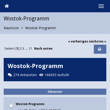
Wostok-Programm
Raumcon
Wostok-Programm
« vorheriges
nächstes »
Seiten: [
1
]
2
3
...
11
Nach unten
Wostok-Programm
274 Antworten
166693 Aufrufe
Observer
Wostok-Programm