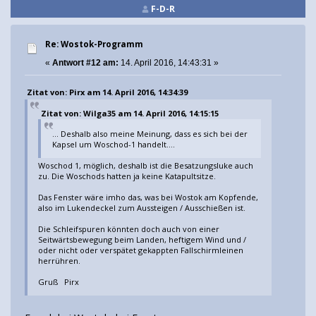
F-D-R
Re: Wostok-Programm
«
Antwort #12 am:
14. April 2016, 14:43:31 »
Zitat von: Pirx am 14. April 2016, 14:34:39
Zitat von: Wilga35 am 14. April 2016, 14:15:15
... Deshalb also meine Meinung, dass es sich bei der
Kapsel um Woschod-1 handelt....
Woschod 1, möglich, deshalb ist die Besatzungsluke auch
zu. Die Woschods hatten ja keine Katapultsitze.
Das Fenster wäre imho das, was bei Wostok am Kopfende,
also im Lukendeckel zum Aussteigen / Ausschießen ist.
Die Schleifspuren könnten doch auch von einer
Seitwärtsbewegung beim Landen, heftigem Wind und /
oder nicht oder verspätet gekappten Fallschirmleinen
herrühren.
Gruß Pirx